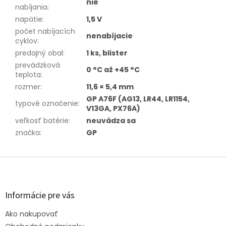
nie
nabíjania
:
napätie
:
1,5 V
počet nabíjacích
nenabíjacie
cyklov
:
predajný obal
:
1 ks, blister
prevádzková
0 °C až +45 °C
teplota
:
rozmer
:
11,6 × 5,4 mm
GP A76F (AG13, LR44, LR1154,
typové označenie
:
V13GA, PX76A)
veľkosť batérie
:
neuvádza sa
značka
:
GP
Z
á
p
ä
Informácie pre vás
t
Ako nakupovať
i