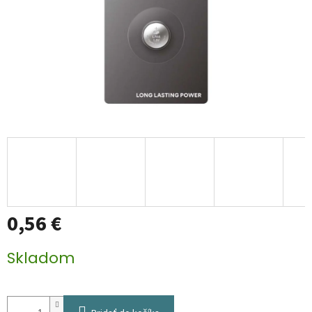
0,56 €
Jednotková
Skladom
cena: