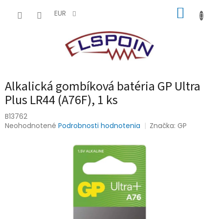
Prejsť
NÁKUP
na
EUR
obsah
KOŠÍK
Alkalická gombíková batéria GP Ultra
Plus LR44 (A76F), 1 ks
B13762
Priemerné
Neohodnotené
Podrobnosti hodnotenia
Značka:
GP
hodnotenie
produktu
je
0,0
z
5
hviezdičiek.