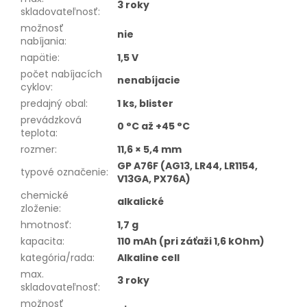
3 roky
skladovateľnosť
:
možnosť
nie
nabíjania
:
napätie
:
1,5 V
počet nabíjacích
nenabíjacie
cyklov
:
predajný obal
:
1 ks, blister
prevádzková
0 °C až +45 °C
teplota
:
rozmer
:
11,6 × 5,4 mm
GP A76F (AG13, LR44, LR1154,
typové označenie
:
V13GA, PX76A)
chemické
alkalické
zloženie
:
hmotnosť
:
1,7 g
kapacita
:
110 mAh (pri záťaži 1,6 kOhm)
kategória/rada
:
Alkaline cell
max.
3 roky
skladovateľnosť
:
možnosť