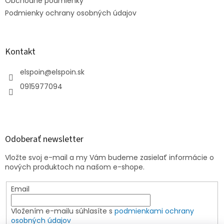
e
Obchodné podmienky
Podmienky ochrany osobných údajov
Kontakt
elspoin
@
elspoin.sk
0915977094
Odoberať newsletter
Vložte svoj e-mail a my Vám budeme zasielať informácie o
nových produktoch na našom e-shope.
Email
Vložením e-mailu súhlasíte s
podmienkami ochrany
osobných údajov