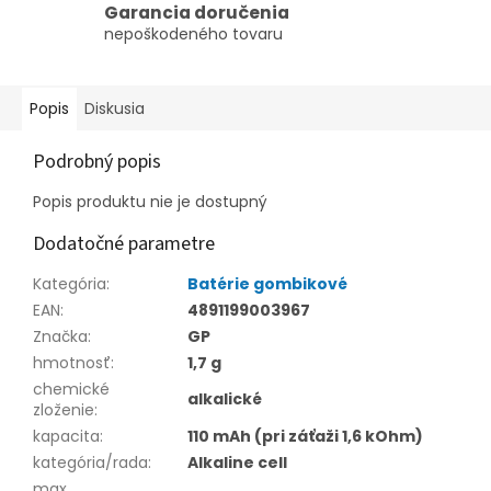
Garancia doručenia
nepoškodeného tovaru
Popis
Diskusia
Podrobný popis
Popis produktu nie je dostupný
Dodatočné parametre
Kategória
:
Batérie gombikové
EAN
:
4891199003967
Značka
:
GP
hmotnosť
:
1,7 g
chemické
alkalické
zloženie
:
kapacita
:
110 mAh (pri záťaži 1,6 kOhm)
kategória/rada
:
Alkaline cell
max.