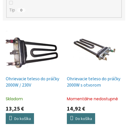
Tip
0
V
ý
p
i
s
p
r
o
d
Ohrievacie teleso do práčky
Ohrievacie teleso do práčky
u
2000W / 230V
2000W s otvorom
k
t
Skladom
Momentálne nedostupné
o
13,25 €
14,92 €
v
Do košíka
Do košíka