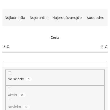
R
a
Najlacnejšie
Najdrahšie
Najpredávanejšie
Abecedne
d
e
n
Cena
i
e
13
€
15
€
p
r
o
d
u
k
Na sklade
1
t
o
v
Akcia
0
Novinka
0