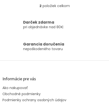
2
položiek celkom
O
v
l
á
Darček zdarma
d
pri objednávke nad 80€
a
c
i
Garancia doručenia
e
nepoškodeného tovaru
p
r
v
Z
k
á
y
v
p
ý
ä
Informácie pre vás
p
t
i
Ako nakupovať
i
s
e
Obchodné podmienky
u
Podmienky ochrany osobných údajov