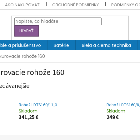
AKO NAKUPOVAŤ
OBCHODNÉ PODMIENKY
PODMIENKY O
HĽADAŤ
ble a príslušenstvo
Batérie
Biela a čierna technika
kurovacie rohože 160
rovacie rohože 160
edávanejšie
Rohož LDTS160/11,0
Rohož LDTS160/8
Skladom
Skladom
341,25 €
249 €