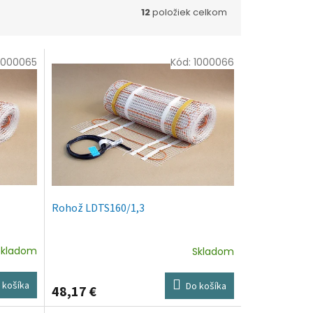
12
položiek celkom
1000065
Kód:
1000066
Rohož LDTS160/1,3
Skladom
Skladom
 košíka
Do košíka
48,17 €