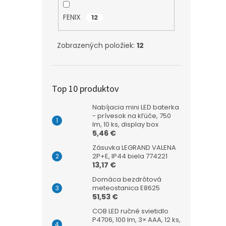
FENIX
12
Zobrazených položiek:
12
Top 10 produktov
Nabíjacia mini LED baterka
- prívesok na kľúče, 750
lm, 10 ks, display box
5,46 €
Zásuvka LEGRAND VALENA
2P+E, IP44 biela 774221
13,17 €
Domáca bezdrôtová
meteostanica E8625
51,53 €
COB LED ručné svietidlo
P4706, 100 lm, 3× AAA, 12 ks,