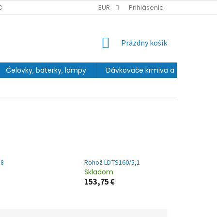
CHRANY OSOBNÝCH ÚDAJOV
EUR
Prihlásenie
NÁKUPNÝ
Prázdny košík
KOŠÍK
Čelovky, baterky, lampy
Dávkovače krmiva a fontány
,8
Rohož LDTS160/5,1
Skladom
153,75 €