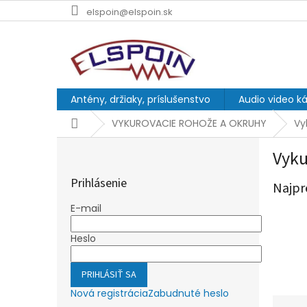
Prejsť
elspoin@elspoin.sk
na
obsah
Antény, držiaky, príslušenstvo
Audio video ká
Domov
VYKUROVACIE ROHOŽE A OKRUHY
Vy
B
Vyku
o
č
Prihlásenie
Najpr
n
ý
E-mail
p
a
Heslo
n
e
PRIHLÁSIŤ SA
l
Nová registrácia
Zabudnuté heslo
R