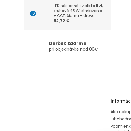
LED nástenné svietidlo ILVI,
kruhové 45 W, stmievanie
+ CCT, čierna + drevo
62,72 €
Darček zdarma
pri objednávke nad 80€
Z
á
p
ä
t
Informáci
i
e
Ako naku
Obchodné
Podmienk