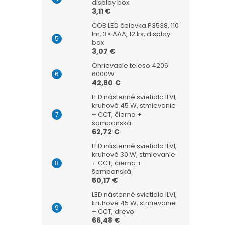
display box
3,11 €
COB LED čelovka P3538, 110
lm, 3× AAA, 12 ks, display
box
3,07 €
Ohrievacie teleso 4206
6000W
42,80 €
LED nástenné svietidlo ILVI,
kruhové 45 W, stmievanie
+ CCT, čierna +
šampanská
62,72 €
LED nástenné svietidlo ILVI,
kruhové 30 W, stmievanie
+ CCT, čierna +
šampanská
50,17 €
LED nástenné svietidlo ILVI,
kruhové 45 W, stmievanie
+ CCT, drevo
66,48 €