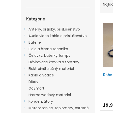
a
Najla
d
e
Preskočiť
Kategórie
kategórie
V
n
ý
i
Antény, držiaky, príslušenstvo
p
e
Audio video káble a príslušenstvo
i
p
s
r
Batérie
p
o
Biela a čierna technika
r
d
Čelovky, baterky, lampy
o
u
Dávkovače krmiva a fontány
d
k
Elektroinštalačný materiál
u
t
Rohož
k
o
Káble a vodiče
t
v
Diódy
o
GoSmart
v
Hromozvodový materiál
Kondenzátory
19,9
Meteostanice, teplomery, ostatné