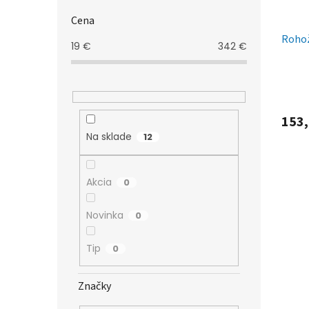
Cena
Rohož
19
€
342
€
153,
Na sklade
12
Akcia
0
Novinka
0
Tip
0
Značky