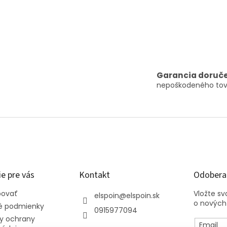
Garancia doruč
nepoškodeného tov
e pre vás
Kontakt
Odoberať
povať
Vložte s
elspoin
@
elspoin.sk
o nových
 podmienky
0915977094
y ochrany
Email