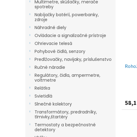
Multimetre, skúšačky, merače
spotreby
Nabíjačky batérií, powerbanky,
zdroje
Náhradné diely
Ovládacie a signalizačné prístroje
Ohrievacie telesá
Pohybové čidlá, senzory
Predlžovačky, navijaky, príslušenstvo
Rohož
Ručné náradie
Regulátory, čidla, ampermetre,
voltmetre
Relátka
Svietidlá
58,1
Slnečné kolektory
Transformátory, predradníky,
tlmivky,štartéry
Termostaty a bezpečnostné
detektory