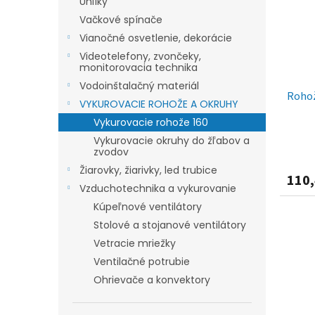
Uhlíky
Vačkové spínače
Vianočné osvetlenie, dekorácie
Videotelefony, zvončeky,
monitorovacia technika
Vodoinštalačný materiál
Rohož
VYKUROVACIE ROHOŽE A OKRUHY
Vykurovacie rohože 160
Vykurovacie okruhy do žľabov a
zvodov
Žiarovky, žiarivky, led trubice
110,
Vzduchotechnika a vykurovanie
Kúpeľnové ventilátory
Stolové a stojanové ventilátory
Vetracie mriežky
Ventilačné potrubie
Ohrievače a konvektory