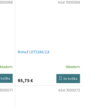
1000068
Kód:
1000069
Rohož LDTS160/2,6
Skladom
Skladom
 košíka
Do košíka
95,75 €
1000071
Kód:
1000072