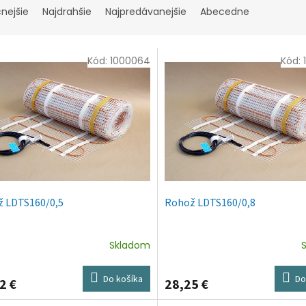
cnejšie
Najdrahšie
Najpredávanejšie
Abecedne
Kód:
1000064
Kód:
 LDTS160/0,5
Rohož LDTS160/0,8
Skladom
Do košíka
Do
2 €
28,25 €