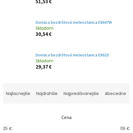
51,53 €
Domáca bezdrôtová meteostanica E8647W
Skladom
30,54 €
Domáca bezdrôtová meteostanica E8620
Skladom
29,37 €
R
a
Najlacnejšie
Najdrahšie
Najpredávanejšie
Abecedne
d
e
n
Cena
i
e
25
€
119
€
p