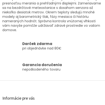
i
e
presnosťou merania a prehľadnými displejmi. Zameriavame
e
p
sa na bezdrôtové meteostanice s dosahom senzora až
r
niekoľko desiatok metrov. Okrem teploty sledujú mnohé
v
modely aj barometrický tlak, fázy mesiaca či históriu
k
nameraných hodnôt. Správna kontrola vnútornej vlhkosti
y
vám navyše pomôže udržiavať zdravé prostredie vo vašom
v
domove.
ý
p
i
Darček zdarma
s
pri objednávke nad 80€
u
Garancia doručenia
nepoškodeného tovaru
Z
á
p
ä
Informácie pre vás
t