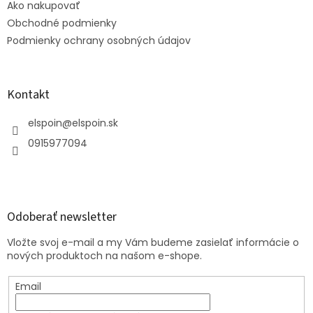
Ako nakupovať
i
e
Obchodné podmienky
Podmienky ochrany osobných údajov
Kontakt
elspoin
@
elspoin.sk
0915977094
Odoberať newsletter
Vložte svoj e-mail a my Vám budeme zasielať informácie o
nových produktoch na našom e-shope.
Email