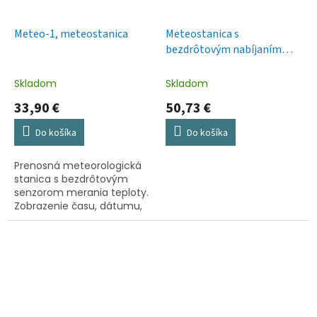
Meteo-1, meteostanica
Meteostanica s
bezdrôtovým nabíjaním
E8010
Skladom
Skladom
33,90 €
50,73 €
Do košíka
Do košíka
Prenosná meteorologická
stanica s bezdrôtovým
senzorom merania teploty.
Zobrazenie času, dátumu,
budíka, symbolov
predpovede počasia,
teploty
(vonkajšej/vnútornej).
Zobrazenie...