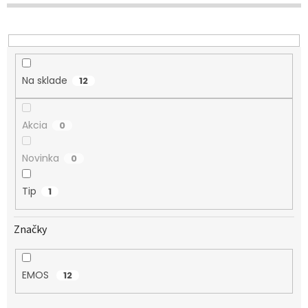
r
o
d
u
k
Na sklade
12
t
o
v
Akcia
0
Novinka
0
Tip
1
Značky
EMOS
12