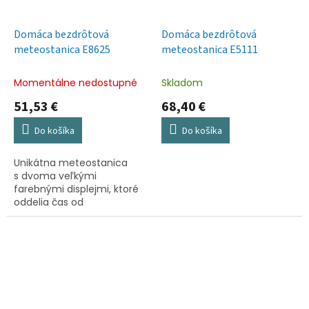
Domáca bezdrôtová
Domáca bezdrôtová
meteostanica E8625
meteostanica E5111
Momentálne nedostupné
Skladom
51,53 €
68,40 €
Do košíka
Do košíka
Unikátna meteostanica
s dvoma veľkými
farebnými displejmi, ktoré
oddelia čas od
meteorologických údajov
pre maximálnu
prehľadnosť. Ponúka
presnú predpoveď...