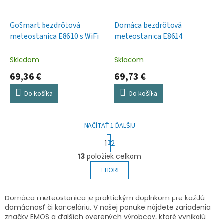
GoSmart bezdrôtová
Domáca bezdrôtová
meteostanica E8610 s WiFi
meteostanica E8614
Skladom
Skladom
69,36 €
69,73 €
Do košíka
Do košíka
NAČÍTAŤ 1 ĎALŠIU
S
1
2
t
O
r
13
položiek celkom
v
á
l
HORE
n
á
k
o
d
v
a
Domáca meteostanica je praktickým doplnkom pre každú
a
c
domácnosť či kanceláriu. V našej ponuke nájdete zariadenia
n
i
značky EMOS a ďalších overených výrobcov, ktoré vynikajú