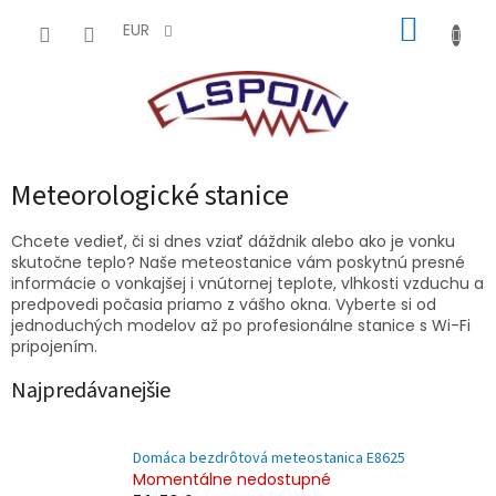
Prejsť
NÁKUP
na
EUR
obsah
KOŠÍK
Meteorologické stanice
Chcete vedieť, či si dnes vziať dáždnik alebo ako je vonku
skutočne teplo? Naše meteostanice vám poskytnú presné
informácie o vonkajšej i vnútornej teplote, vlhkosti vzduchu a
predpovedi počasia priamo z vášho okna. Vyberte si od
jednoduchých modelov až po profesionálne stanice s Wi-Fi
pripojením.
Najpredávanejšie
Domáca bezdrôtová meteostanica E8625
Momentálne nedostupné