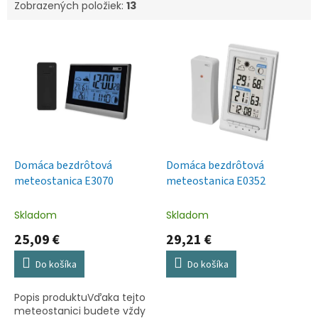
Zobrazených položiek:
13
V
ý
p
i
s
p
r
o
d
Domáca bezdrôtová
Domáca bezdrôtová
u
meteostanica E3070
meteostanica E0352
k
t
Skladom
Skladom
o
25,09 €
29,21 €
v
Do košíka
Do košíka
Popis produktuVďaka tejto
meteostanici budete vždy