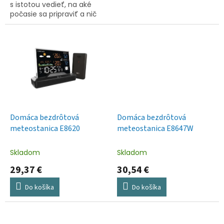
s istotou vedieť, na aké
počasie sa pripraviť a nič
vás neprekvapí. Aktuálne
informácie vždy k
dispozícii.Výhody...
Domáca bezdrôtová
Domáca bezdrôtová
meteostanica E8620
meteostanica E8647W
Skladom
Skladom
29,37 €
30,54 €
Do košíka
Do košíka