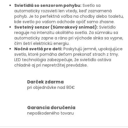
p
Svietidlá so senzorom pohybu:
Svetlo sa
r
automaticky rozsvieti len vtedy, keď zaznamená
v
pohyb. Je to perfektná voľba na chodby alebo toaletu,
k
kde svetlo po vašom odchode opäť samo zhasne.
y
Svetelný senzor (Súmrakový snímač):
Svietidlo
v
reaguje na intenzitu okolitého svetla. Za súmraku sa
ý
automaticky zapne a ráno pri východe slnka sa vypne,
p
čím šetrí elektrickú energiu.
i
Nočné svetlá pre deti:
Poskytujú jemné, upokojujúce
s
svetlo, ktoré pomáha deťom prekonať strach z tmy.
u
LED technológia zabezpečuje, že svietidlo ostáva
chladné aj pri nepretržitej prevádzke.
Darček zdarma
pri objednávke nad 80€
Garancia doručenia
nepoškodeného tovaru