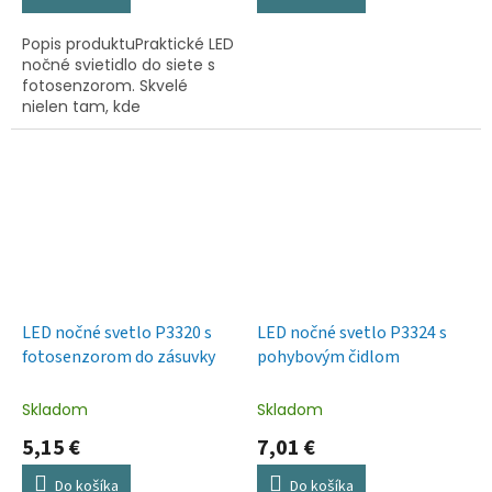
Popis produktuPraktické LED
nočné svietidlo do siete s
fotosenzorom. Skvelé
nielen tam, kde
potrebujete núdzové
osvetlenie.Praktické LED
nočné svietidlo do siete s
fotosenzorom....
LED nočné svetlo P3320 s
LED nočné svetlo P3324 s
fotosenzorom do zásuvky
pohybovým čidlom
Skladom
Skladom
5,15 €
7,01 €
Do košíka
Do košíka