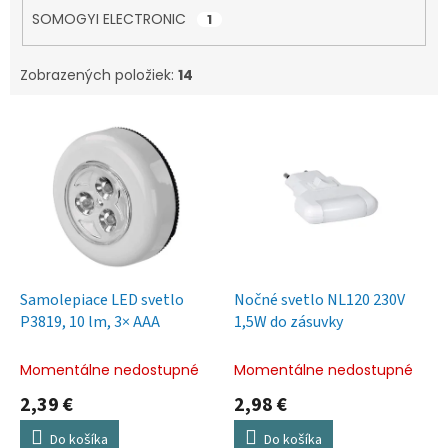
SOMOGYI ELECTRONIC
1
Zobrazených položiek:
14
V
ý
p
i
s
p
r
o
d
Samolepiace LED svetlo
Nočné svetlo NL120 230V
u
P3819, 10 lm, 3× AAA
1,5W do zásuvky
k
t
Momentálne nedostupné
Momentálne nedostupné
o
2,39 €
2,98 €
v
Do košíka
Do košíka