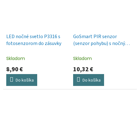
LED nočné svetlo P3316 s
GoSmart PIR senzor
fotosenzorom do zásuvky
(senzor pohybu) s nočným
svetlom, WiFi
Skladom
Skladom
8,90 €
10,32 €
Do košíka
Do košíka