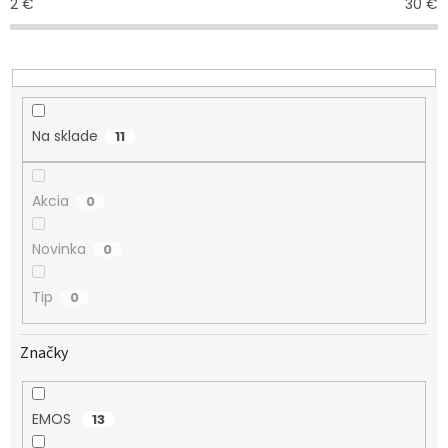
2
€
30
€
p
r
o
d
u
k
Na sklade
11
t
o
v
Akcia
0
Novinka
0
Tip
0
Značky
EMOS
13