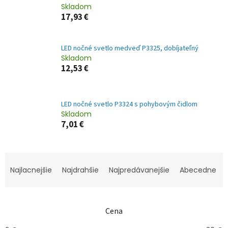
Skladom
17,93 €
LED nočné svetlo medveď P3325, dobíjateľný
Skladom
12,53 €
LED nočné svetlo P3324 s pohybovým čidlom
Skladom
7,01 €
R
a
Najlacnejšie
Najdrahšie
Najpredávanejšie
Abecedne
d
e
n
Cena
i
e