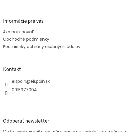
Z
á
p
ä
Informácie pre vás
t
Ako nakupovať
i
e
Obchodné podmienky
Podmienky ochrany osobných údajov
Kontakt
elspoin
@
elspoin.sk
0915977094
Odoberať newsletter
Vložte svoj e-mail a my Vám budeme zasielať informácie o