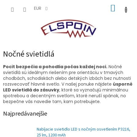
Prejsť
NÁKUP
na
EUR
obsah
KOŠÍK
Nočné svietidlá
Pocit bezpečia a pohodlia počas každej noci.
Nočné
svietidlá sú ideálnym riešením pre orientáciu v tmavých
chodbách, schodiskách alebo detských izbách bez nutnosti
rozsvecovať hlavné svetlo. V našej ponuke nájdete
úsporné
LED svietidlá do zásuvky
, ktoré sa vyznačujú minimálnou
spotrebou a decentným svetlom, ktoré neruší spánok, no
bezpečne vás navedie tam, kam potrebujete.
Najpredávanejšie
Nabíjacie svietidlo LED s nočným osvetlením P3216,
25 lm, 1200 mAh