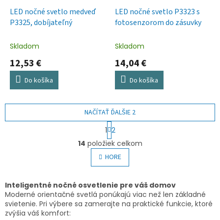
LED nočné svetlo medveď
LED nočné svetlo P3323 s
P3325, dobíjateľný
fotosenzorom do zásuvky
Skladom
Skladom
12,53 €
14,04 €
Do košíka
Do košíka
NAČÍTAŤ ĎALŠIE 2
S
1
2
t
O
r
14
položiek celkom
v
á
l
HORE
n
á
k
o
d
v
a
Inteligentné nočné osvetlenie pre váš domov
a
c
Moderné orientačné svetlá ponúkajú viac než len základné
n
i
svietenie. Pri výbere sa zamerajte na praktické funkcie, ktoré
i
e
zvýšia váš komfort:
e