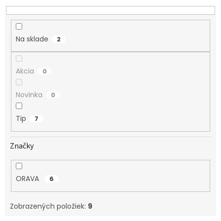
o
d
u
k
Na sklade
2
t
o
v
Akcia
0
Novinka
0
Tip
7
Značky
ORAVA
6
Zobrazených položiek:
9