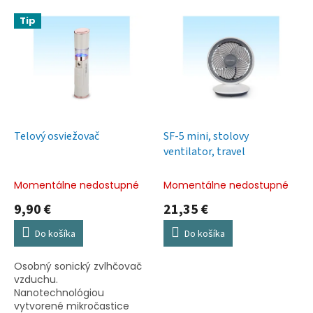
V
Tip
ý
p
i
s
p
r
o
d
Telový osviežovač
SF-5 mini, stolovy
u
ventilator, travel
k
t
Momentálne nedostupné
Momentálne nedostupné
o
9,90 €
21,35 €
v
Do košíka
Do košíka
Osobný sonický zvlhčovač
vzduchu.
Nanotechnológiou
vytvorené mikročastice