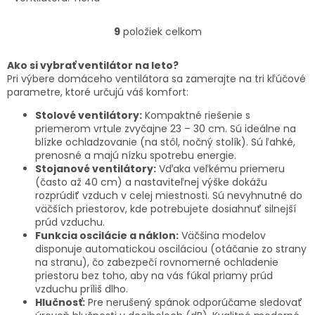
prevádzka. Automatický
kontrolný systém vlhkosti.
9
položiek celkom
O
24-hodinový časovač.
v
Funkcia sušenia...
l
Ako si vybrať ventilátor na leto?
á
Pri výbere domáceho ventilátora sa zamerajte na tri kľúčové
d
parametre, ktoré určujú váš komfort:
a
Stolové ventilátory:
Kompaktné riešenie s
c
priemerom vrtule zvyčajne 23 – 30 cm. Sú ideálne na
i
blízke ochladzovanie (na stôl, nočný stolík). Sú ľahké,
e
prenosné a majú nízku spotrebu energie.
p
Stojanové ventilátory:
Vďaka veľkému priemeru
r
(často až 40 cm) a nastaviteľnej výške dokážu
v
rozprúdiť vzduch v celej miestnosti. Sú nevyhnutné do
k
väčších priestorov, kde potrebujete dosiahnuť silnejší
y
prúd vzduchu.
v
Funkcia oscilácie a náklon:
Väčšina modelov
ý
disponuje automatickou osciláciou (otáčanie zo strany
p
na stranu), čo zabezpečí rovnomerné ochladenie
i
priestoru bez toho, aby na vás fúkal priamy prúd
s
vzduchu príliš dlho.
u
Hlučnosť:
Pre nerušený spánok odporúčame sledovať