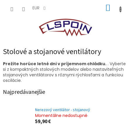
Prejsť
NÁKUP
na
EUR
obsah
KOŠÍK
Stolové a stojanové ventilátory
Prežite horúce letné dni v príjemnom chládku.
. Vyberte
si z kompaktných stolových modelov alebo nastaviteľných
stojanových ventilátorov s rôznymi rýchlosťami a funkciou
oscilácie.
Najpredávanejšie
Nerezový ventilátor - stojanový
Momentálne nedostupné
59,90 €