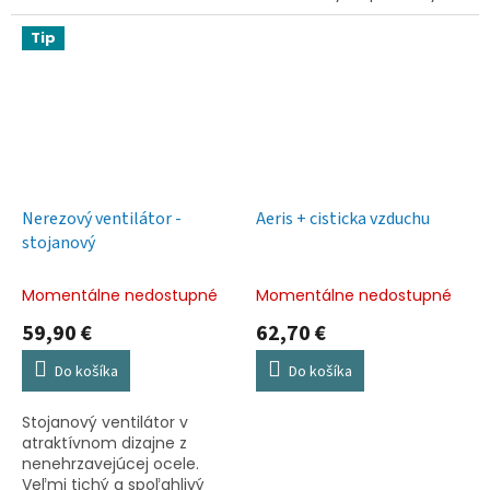
možnosťou nastavenia až
chod. 3 rýchlosti motora.
7 farieb. Doba prevádzky
Oscilujúci (otáčanie v
Tip
bez doplnenia vody 14 až
rozmedzí 75°). Vrtuľa
35...
chránená...
Nerezový ventilátor -
Aeris + cisticka vzduchu
stojanový
Momentálne nedostupné
Momentálne nedostupné
59,90 €
62,70 €
Do košíka
Do košíka
Stojanový ventilátor v
atraktívnom dizajne z
nenehrzavejúcej ocele.
Veľmi tichý a spoľahlivý