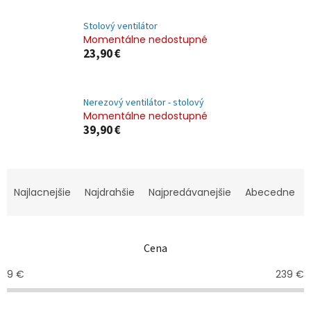
Stolový ventilátor
Momentálne nedostupné
23,90 €
Nerezový ventilátor - stolový
Momentálne nedostupné
39,90 €
R
a
Najlacnejšie
Najdrahšie
Najpredávanejšie
Abecedne
d
e
n
Cena
i
e
9
€
239
€
p
r