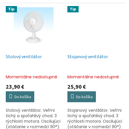
studenej hmly. Zvlhčí
vzduch alebo osvieži pleť,
Tip
Tip
kedykoľvek potrebujete.
Využitie pri cestovaní...
Stolový ventilátor
Stojanový ventilátor
Momentálne nedostupné
Momentálne nedostupné
23,90 €
25,90 €
Do košíka
Do košíka
Stolový ventilátor. Veľmi
Stojanový ventilátor. Veľmi
tichý a spoľahlivý chod. 3
tichý a spoľahlivý chod. 3
rýchlosti motora. Oscilujúci
rýchlosti motora. Oscilujúci
(otáčanie v rozmedzí 90°).
(otáčanie v rozmedzí 90°).