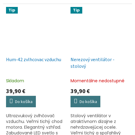
Vrtuľa chránená mriežkou
Vrtuľa chránená mriežkou
proti možným poraneniam.
proti možným poraneniam.
Tip
Tip
Priemer vrtule: 30...
Priemer vrtule...
Hum-42 zvlhcovac vzduchu
Nerezový ventilátor -
stolový
Skladom
Momentálne nedostupné
39,90 €
39,90 €
Do košíka
Do košíka
Ultrazvukový zvlhčovač
Stolový ventilátor v
vzduchu. Veľmi tichý chod
atraktívnom dizajne z
motora. Elegantný vzhľad.
nehrdzavejúcej ocele.
Zabudované LED svetlo s
Veľmi tichý a spoľahlivý