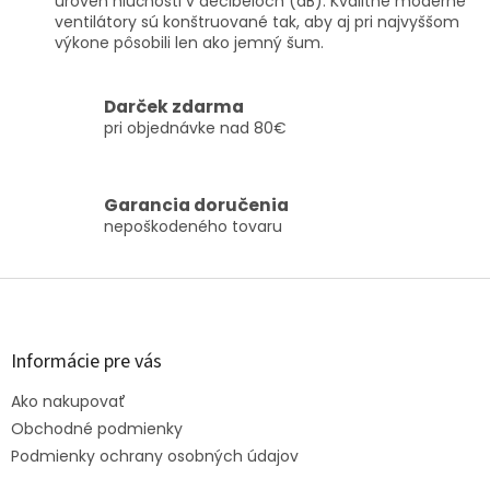
úroveň hlučnosti v decibeloch (dB). Kvalitné moderné
ventilátory sú konštruované tak, aby aj pri najvyššom
výkone pôsobili len ako jemný šum.
Darček zdarma
pri objednávke nad 80€
Garancia doručenia
nepoškodeného tovaru
Z
á
p
ä
Informácie pre vás
t
Ako nakupovať
i
e
Obchodné podmienky
Podmienky ochrany osobných údajov