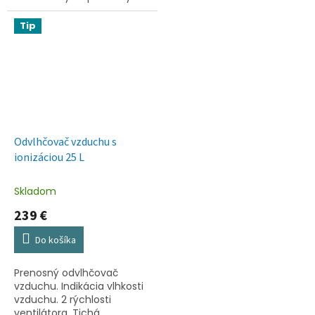
chod. 3 rýchlosti motora.
Oscilujúci (otáčanie v
Tip
rozmedzí 90°). Vrtuľa
chránená...
Odvlhčovač vzduchu s
ionizáciou 25 L
Skladom
239 €
Do košíka
Prenosný odvlhčovač
vzduchu. Indikácia vlhkosti
vzduchu. 2 rýchlosti
ventilátora. Tichá