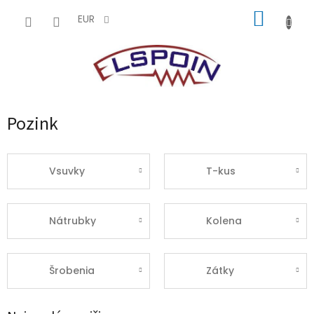
Prejsť
NÁKUP
na
EUR
obsah
KOŠÍK
Pozink
Vsuvky
T-kus
Nátrubky
Kolena
Šrobenia
Zátky