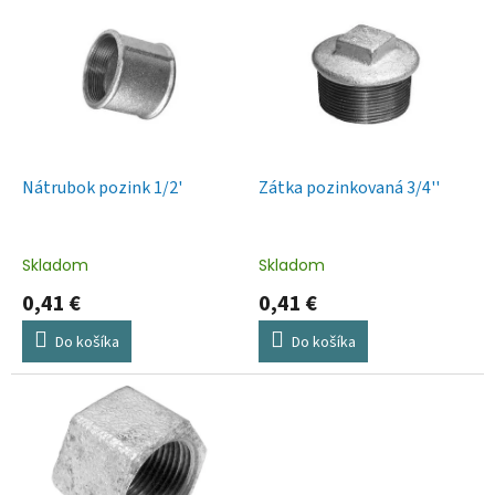
ý
p
i
s
p
r
o
d
Nátrubok pozink 1/2'
Zátka pozinkovaná 3/4''
u
k
t
Skladom
Skladom
o
0,41 €
0,41 €
v
Do košíka
Do košíka