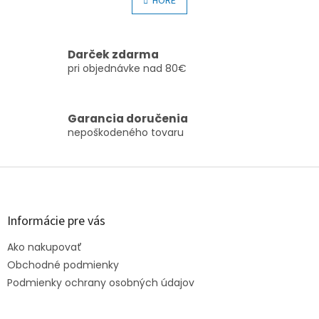
l
HORE
n
á
k
o
d
v
a
a
c
Darček zdarma
n
i
pri objednávke nad 80€
i
e
e
p
r
Garancia doručenia
v
nepoškodeného tovaru
k
y
v
Z
ý
á
p
p
i
s
ä
Informácie pre vás
u
t
Ako nakupovať
i
e
Obchodné podmienky
Podmienky ochrany osobných údajov