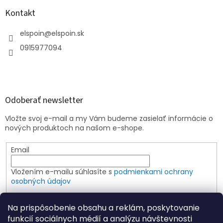
Kontakt
elspoin
@
elspoin.sk
0915977094
Odoberať newsletter
Vložte svoj e-mail a my Vám budeme zasielať informácie o
nových produktoch na našom e-shope.
Email
Vložením e-mailu súhlasíte s
podmienkami ochrany
osobných údajov
PRIHLÁSIŤ SA
Na prispôsobenie obsahu a reklám, poskytovanie
funkcií sociálnych médií a analýzu návštevnosti