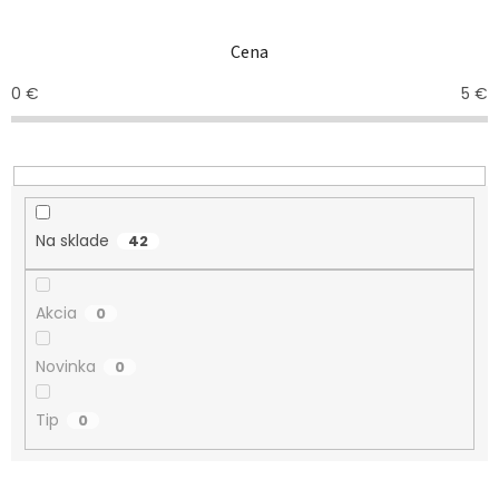
e
n
Cena
i
e
0
€
5
€
p
r
o
d
u
k
Na sklade
42
t
o
v
Akcia
0
Novinka
0
Tip
0
V