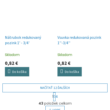
Nátrubok redukovaný
Vsuvka redukovaná pozink
pozink 1' - 3/4'
1''-3/4''
Skladom
Skladom
0,82 €
0,82 €
Do košíka
Do košíka
NAČÍTAŤ 12 ĎALŠÍCH
S
1
4
t
O
r
43
položiek celkom
v
á