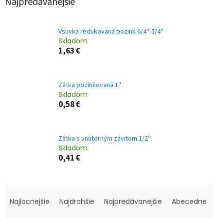
Najpredávanejšie
Vsuvka redukovaná pozink 6/4''-5/4''
Skladom
1,63 €
Zátka pozinkovaná 1''
Skladom
0,58 €
Zátka s vnútorným závitom 1/2''
Skladom
0,41 €
R
a
Najlacnejšie
Najdrahšie
Najpredávanejšie
Abecedne
d