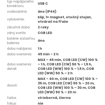
typ napájacieho
USB C
konektoru
:
vodeodolná
:
áno (IP44)
klip, 1× magnet, otočný stojan,
vybavenie
:
otvárač na fľaše
záručná doba
:
2 roky
zdroj svetla
:
COB LED
batérie súčasťou
áno
balenia
:
doba nabíjania
:
1 h
doba svietenia
:
45 min – 2 h
MAX – 45 min, COB LED (CW) 100 %
doba svietenia
– 1 h, COB LED (CW) 50 % – 1,5 h,
detail
:
COB LED (WW) 100 % – 1,5 h, COB
LED (WW) 50 % – 2 h
MAX – 40 m, COB LED (CW) 100 % –
35 m, COB LED (CW) 50 % – 20 m,
dosvit
:
COB LED (WW) 100 % – 30 m, COB
LED (WW) 50 % – 20 m
farba
:
strieborná, čierna
fokus
:
nie