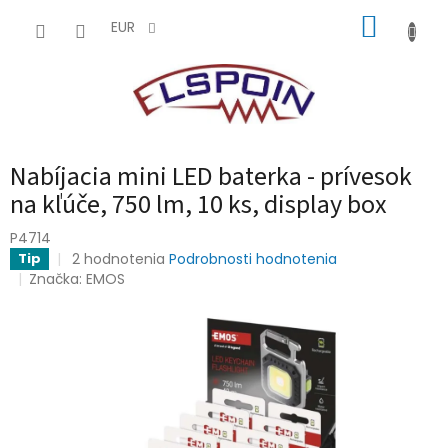
Prejsť
NÁKUP
na
EUR
obsah
KOŠÍK
Nabíjacia mini LED baterka - prívesok
na kľúče, 750 lm, 10 ks, display box
P4714
Priemerné
2 hodnotenia
Podrobnosti hodnotenia
Tip
hodnotenie
Značka:
EMOS
produktu
je
5,0
z
5
hviezdičiek.