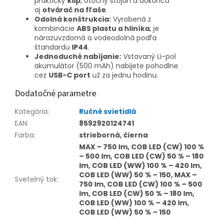
praktický
klip
, otočný stojan a dokonca
aj
otvárač na fľaše
.
Odolná konštrukcia:
Vyrobená z
kombinácie
ABS plastu a hliníka
, je
nárazuvzdorná a vodeodolná podľa
štandardu
IP44
.
Jednoduché nabíjanie:
Vstavaný Li-pol
akumulátor (500 mAh) nabijete pohodlne
cez
USB-C port
už za jednu hodinu.
Dodatočné parametre
Kategória
:
Ručné svietidlá
EAN
:
8592920124741
Farba
:
strieborná, čierna
MAX – 750 lm, COB LED (CW) 100 %
– 500 lm, COB LED (CW) 50 % – 180
lm, COB LED (WW) 100 % – 420 lm,
COB LED (WW) 50 % – 150, MAX –
Svetelný tok
:
750 lm, COB LED (CW) 100 % – 500
lm, COB LED (CW) 50 % – 180 lm,
COB LED (WW) 100 % – 420 lm,
COB LED (WW) 50 % – 150