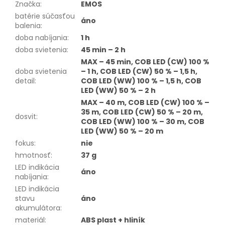
Značka
:
EMOS
batérie súčasťou
áno
balenia
:
doba nabíjania
:
1 h
doba svietenia
:
45 min – 2 h
MAX – 45 min, COB LED (CW) 100 %
doba svietenia
– 1 h, COB LED (CW) 50 % – 1,5 h,
detail
:
COB LED (WW) 100 % – 1,5 h, COB
LED (WW) 50 % – 2 h
MAX – 40 m, COB LED (CW) 100 % –
35 m, COB LED (CW) 50 % – 20 m,
dosvit
:
COB LED (WW) 100 % – 30 m, COB
LED (WW) 50 % – 20 m
fokus
:
nie
hmotnosť
:
37 g
LED indikácia
áno
nabíjania
:
LED indikácia
stavu
áno
akumulátora
:
materiál
:
ABS plast + hliník