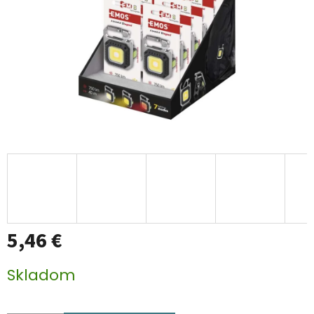
5,46 €
Jednotková
Skladom
cena: