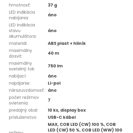
hmotnosť
:
37 g
LED indikácia
áno
nabíjania
:
LED indikácia
stavu
áno
akumulátora
:
materiál
:
ABS plast + hliník
maximálny
40 m
dosvit
:
maximálny
750 lm
svetelný tok
:
nabíjací
:
áno
napájanie
:
Li-pol
nárazuvzdornosť
:
áno
počet režimov
7
svietenia
:
predajný obal
:
10 ks, display box
príslušenstvo
:
USB-C kábel
MAX, COB LED (CW) 100 %, COB
LED (CW) 50 %, COB LED (WW) 100
režimy
: