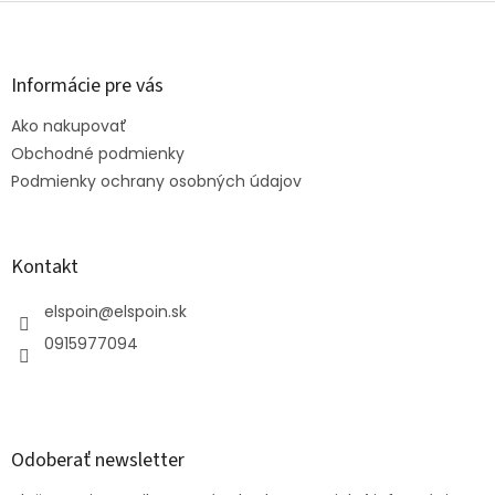
Z
á
p
ä
Informácie pre vás
t
Ako nakupovať
i
e
Obchodné podmienky
Podmienky ochrany osobných údajov
Kontakt
elspoin
@
elspoin.sk
0915977094
Odoberať newsletter