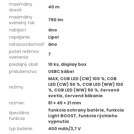
maximálny
40 m
dosvit
:
maximálny
750 lm
svetelný tok
:
nabíjací
:
áno
napájanie
:
Lipol
nárazuvzdornosť
:
áno
počet režimov
7
svietenia
:
predajný obal
:
10 ks, display box
príslušenstvo
:
USBC kábel
MAX, COB LED (CW) 100 %, COB
LED (CW) 50 %, COB LED (WW) 100
režimy
:
%, COB LED (WW) 50 %, červené
svetlo, červené blikanie
rozmer
:
61 × 45 × 21 mm
funkcia ochrany batérie, funkcia
špeciálna
Light BOOST, funkcia rýchleho
funkcia
:
vypnutia
typ batérie
:
400 mAh/3,7 V