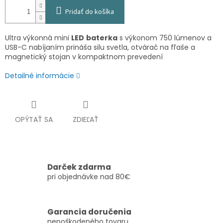
Pridať do košíka
Ultra výkonná mini
LED
baterka
s výkonom 750 lúmenov a
USB-C nabíjaním prináša silu svetla, otvárač na fľaše a
magnetický stojan v kompaktnom prevedení
Detailné informácie
OPÝTAŤ SA
ZDIEĽAŤ
Darček zdarma
pri objednávke nad 80€
Garancia doručenia
nepoškodeného tovaru