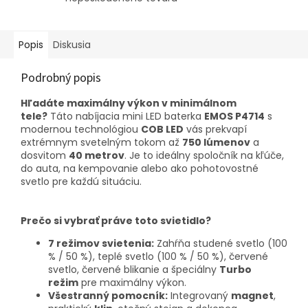
Popis
Diskusia
Podrobný popis
Hľadáte maximálny výkon v minimálnom
tele?
Táto nabíjacia mini LED baterka
EMOS P4714
s
modernou technológiou
COB LED
vás prekvapí
extrémnym svetelným tokom až
750 lúmenov
a
dosvitom
40 metrov
. Je to ideálny spoločník na kľúče,
do auta, na kempovanie alebo ako pohotovostné
svetlo pre každú situáciu.
Prečo si vybrať práve toto svietidlo?
7 režimov svietenia:
Zahŕňa studené svetlo (100
% / 50 %), teplé svetlo (100 % / 50 %), červené
svetlo, červené blikanie a špeciálny
Turbo
režim
pre maximálny výkon.
Všestranný pomocník:
Integrovaný
magnet
,