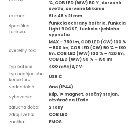
%, COB LED (WW) 50 %, červené
svetlo, červené blikanie
rozmer
:
61 × 45 × 21 mm
funkcia ochrany batérie, funkcia
špeciálna
Light BOOST, funkcia rýchleho
funkcia
:
vypnutia
MAX – 750 lm, COB LED (CW) 100 %
– 500 lm, COB LED (CW) 50 % – 180
svetelný tok
:
lm, COB LED (WW) 100 % – 420 lm,
COB LED (WW) 50 % – 150 lm
typ batérie
:
400 mAh/3,7 V
typ napájacieho
USB C
konektoru
:
vodeodolná
:
áno (IP44)
klip, 1× magnet, otočný stojan,
vybavenie
:
otvárač na fľaše
záručná doba
:
2 roky
zdroj svetla
:
COB LED
značka
:
EMOS