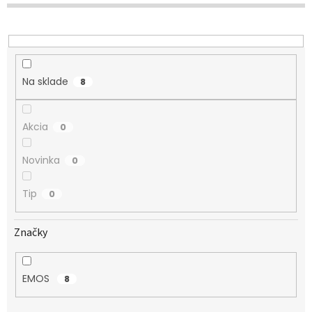
r
o
d
u
k
Na sklade
8
t
o
v
Akcia
0
Novinka
0
Tip
0
Značky
EMOS
8