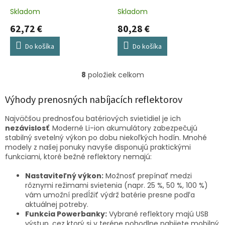
Skladom
Skladom
62,72 €
80,28 €
Do košíka
Do košíka
8
položiek celkom
O
v
l
Výhody prenosných nabíjacích reflektorov
á
d
Najväčšou prednosťou batériových svietidiel je ich
a
nezávislosť
. Moderné Li-ion akumulátory zabezpečujú
c
stabilný svetelný výkon po dobu niekoľkých hodín. Mnohé
i
modely z našej ponuky navyše disponujú praktickými
e
funkciami, ktoré bežné reflektory nemajú:
p
r
Nastaviteľný výkon:
Možnosť prepínať medzi
v
rôznymi režimami svietenia (napr. 25 %, 50 %, 100 %)
k
vám umožní predĺžiť výdrž batérie presne podľa
y
aktuálnej potreby.
v
Funkcia Powerbanky:
Vybrané reflektory majú USB
ý
výstup, cez ktorý si v teréne pohodlne nabijete mobilný