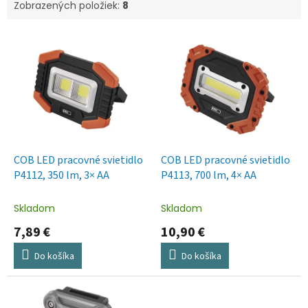
Zobrazených položiek:
8
V
ý
p
i
s
p
r
o
d
COB LED pracovné svietidlo
COB LED pracovné svietidlo
u
P4112, 350 lm, 3× AA
P4113, 700 lm, 4× AA
k
t
Skladom
Skladom
o
7,89 €
10,90 €
v
Do košíka
Do košíka