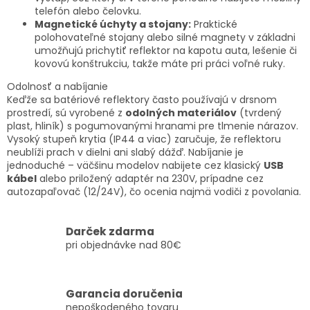
p
telefón alebo čelovku.
i
Magnetické úchyty a stojany:
Praktické
s
polohovateľné stojany alebo silné magnety v základni
u
umožňujú prichytiť reflektor na kapotu auta, lešenie či
kovovú konštrukciu, takže máte pri práci voľné ruky.
Odolnosť a nabíjanie
Keďže sa batériové reflektory často používajú v drsnom
prostredí, sú vyrobené z
odolných materiálov
(tvrdený
plast, hliník) s pogumovanými hranami pre tlmenie nárazov.
Vysoký stupeň krytia (IP44 a viac) zaručuje, že reflektoru
neublíži prach v dielni ani slabý dážď. Nabíjanie je
jednoduché – väčšinu modelov nabijete cez klasický
USB
kábel
alebo priložený adaptér na 230V, prípadne cez
autozapaľovač (12/24V), čo ocenia najmä vodiči z povolania.
Darček zdarma
pri objednávke nad 80€
Garancia doručenia
nepoškodeného tovaru