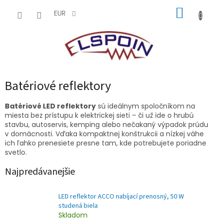
Prejsť
NÁKUP
na
EUR
obsah
KOŠÍK
Batériové reflektory
B
atériové LED reflektory
sú ideálnym spoločníkom na
miesta bez prístupu k elektrickej sieti – či už ide o hrubú
stavbu, autoservis, kemping alebo nečakaný výpadok prúdu
v domácnosti. Vďaka kompaktnej konštrukcii a nízkej váhe
ich ľahko prenesiete presne tam, kde potrebujete poriadne
svetlo.
Najpredávanejšie
LED reflektor ACCO nabíjací prenosný, 50 W
studená biela
Skladom