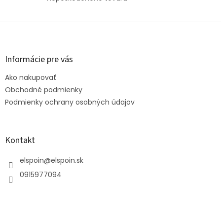
Z
á
p
ä
Informácie pre vás
t
Ako nakupovať
i
e
Obchodné podmienky
Podmienky ochrany osobných údajov
Kontakt
elspoin
@
elspoin.sk
0915977094