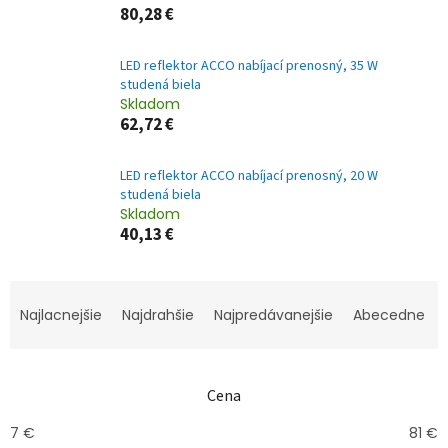
80,28 €
LED reflektor ACCO nabíjací prenosný, 35 W
studená biela
Skladom
62,72 €
LED reflektor ACCO nabíjací prenosný, 20 W
studená biela
Skladom
40,13 €
R
a
Najlacnejšie
Najdrahšie
Najpredávanejšie
Abecedne
d
e
n
Cena
i
e
7
€
81
€
p