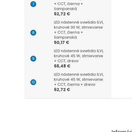
+ CCT, čierna +
šampanská
62,72 €
LED nástenné svietidlo ILVI,
kruhové 30 W, stmievanie
+ CCT, čierna +
šampanská
50,17 €
LED nástenné svietidlo ILVI,
kruhové 45 W, stmievanie
+ CCT, drevo
66,48 €
LED nástenné svietidlo ILVI,
kruhové 45 W, stmievanie
+ CCT, čierna + drevo
62,72 €
Z
á
p
ä
t