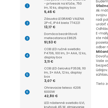
budeme
- prívesok na kľúče, 750
Sťažn
lm, 10 ks, display box
Ak mát
5,46 €
svojou
Zásuvka LEGRAND VALENA
radi p
2P+E, IP44 biela 774221
urobiť
13,17 €
Odhlás
E-mail
Domáca bezdrôtová
ste ná
meteostanica E8625
51,53 €
posiel
odber 
COB LED ručné svietidlo
Mlčanl
P4706, 100 lm, 3× AAA, 12 ks,
Dovoľuj
display box
Vaše o
3,11 €
bezpeč
COB LED čelovka P3538, 110
údajov
lm, 3× AAA, 12 ks, display
súhlasu
box
3,07 €
Tieto 
Ohrievacie teleso 4206
6000W
42,80 €
LED nástenné svietidlo ILVI,
kruhové 45 W, stmievanie