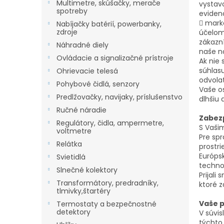
Multimetre, skúšačky, merače
vystav
spotreby
eviden
 mark
Nabíjačky batérií, powerbanky,
zdroje
účelom
zákazn
Náhradné diely
naše n
Ovládacie a signalizačné prístroje
Ak nie
súhlas
Ohrievacie telesá
odvola
Pohybové čidlá, senzory
Vaše o
Predlžovačky, navijaky, príslušenstvo
dlhšiu
Ručné náradie
Zabez
Regulátory, čidla, ampermetre,
S Vaši
voltmetre
Pre sp
Relátka
prostr
Európs
Svietidlá
techno
Slnečné kolektory
Prijal
Transformátory, predradníky,
ktoré 
tlmivky,štartéry
Vaše p
Termostaty a bezpečnostné
detektory
V súvi
týchto 