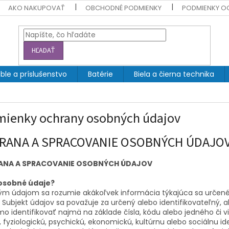
AKO NAKUPOVAŤ
OBCHODNÉ PODMIENKY
PODMIENKY O
HĽADAŤ
ble a príslušenstvo
Batérie
Biela a čierna technika
ienky ochrany osobných údajov
RANA A SPRACOVANIE OSOBNÝCH ÚDAJO
ANA A SPRACOVANIE OSOBNÝCH ÚDAJOV
osobné údaje?
m údajom sa rozumie akákoľvek informácia týkajúca sa určenéh
. Subjekt údajov sa považuje za určený alebo identifikovateľný,
o identifikovať najmä na základe čísla, kódu alebo jedného či v
, fyziologickú, psychickú, ekonomickú, kultúrnu alebo sociálnu ide