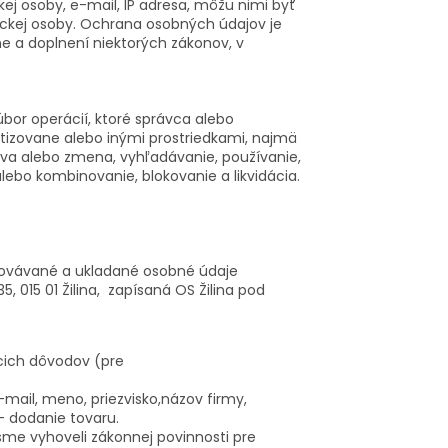
ej osoby, e-mail, IP adresa, môžu nimi byť
zickej osoby. Ochrana osobných údajov je
e a doplnení niektorých zákonov, v
or operácií, ktoré správca alebo
izovane alebo inými prostriedkami, najmä
ava alebo zmena, vyhľadávanie, používanie,
lebo kombinovanie, blokovanie a likvidácia.
acovávané a ukladané osobné údaje
35, 015 01 Žilina, zapísaná OS Žilina pod
cich dôvodov (pre
-mail, meno, priezvisko,názov firmy,
- dodanie tovaru.
me vyhoveli zákonnej povinnosti pre