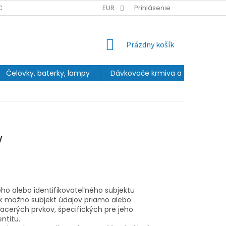
CHRANY OSOBNÝCH ÚDAJOV
EUR
Prihlásenie
NÁKUPNÝ
Prázdny košík
KOŠÍK
Čelovky, baterky, lampy
Dávkovače krmiva a fontány
V
o alebo identifikovateľného subjektu
 ak možno subjekt údajov priamo alebo
iacerých prvkov, špecifických pre jeho
ntitu.