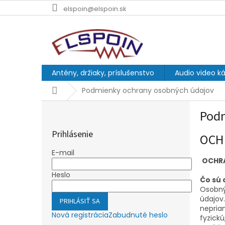
Prejsť
elspoin@elspoin.sk
na
obsah
Antény, držiaky, príslušenstvo
Audio video ká
Domov
Podmienky ochrany osobných údajov
B
Podm
o
č
Prihlásenie
OCH
n
ý
E-mail
p
OCHR
a
Heslo
Čo sú 
n
Osobný
e
údajov
PRIHLÁSIŤ SA
l
nepriam
Nová registrácia
Zabudnuté heslo
fyzickú