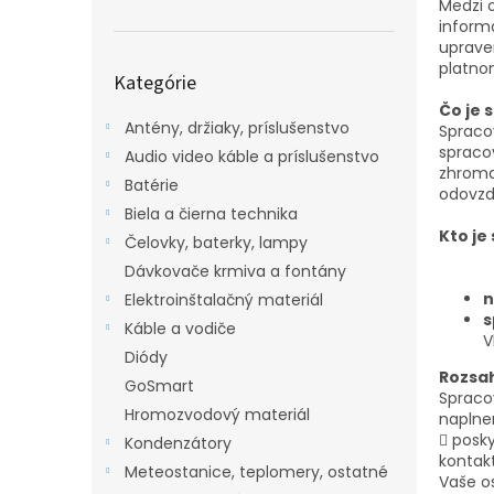
Medzi 
inform
uprave
Preskočiť
platno
Kategórie
kategórie
Čo je 
Antény, držiaky, príslušenstvo
Spraco
spraco
Audio video káble a príslušenstvo
zhroma
Batérie
odovzdá
Biela a čierna technika
Kto je
Čelovky, baterky, lampy
Dávkovače krmiva a fontány
n
Elektroinštalačný materiál
s
Káble a vodiče
V
Diódy
Rozsah
GoSmart
Spraco
Hromozvodový materiál
naplne
 posky
Kondenzátory
kontak
Meteostanice, teplomery, ostatné
Vaše o