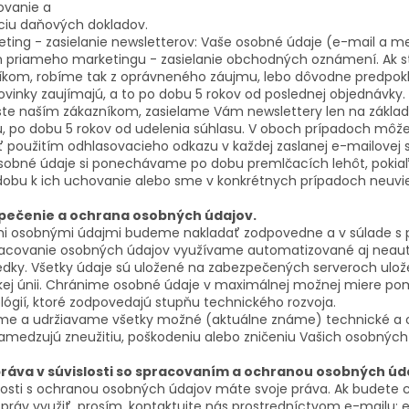
ovanie a
ciu daňových dokladov.
eting - zasielanie newsletterov: Vaše osobné údaje (e-mail a 
 priameho marketingu - zasielanie obchodných oznámení. Ak s
íkom, robíme tak z oprávneného záujmu, lebo dôvodne predpok
ovinky zaujímajú, a to po dobu 5 rokov od poslednej objednávky.
 ste naším zákazníkom, zasielame Vám newslettery len na zákla
u, po dobu 5 rokov od udelenia súhlasu. V oboch prípadoch môže
ť použitím odhlasovacieho odkazu v každej zaslanej e-mailovej 
sobné údaje si ponechávame po dobu premlčacích lehôt, pokia
 dobu k ich uchovanie alebo sme v konkrétnych prípadoch neuvied
pečenie a ochrana osobných údajov.
mi osobnými údajmi budeme nakladať zodpovedne a v súlade s pl
racovanie osobných údajov využívame automatizované aj nea
iedky. Všetky údaje sú uložené na zabezpečených serveroch ulo
kej únii. Chránime osobné údaje v maximálnej možnej miere 
lógií, ktoré zodpovedajú stupňu technického rozvoja.
i sme a udržiavame všetky možné (aktuálne známe) technické a 
zamedzujú zneužitiu, poškodeniu alebo zničeniu Vašich osobných
ráva v súvislosti so spracovaním a ochranou
osobných úda
slosti s ochranou osobných údajov máte svoje práva. Ak budete c
práv využiť, prosím, kontaktujte nás prostredníctvom e-mailu: 