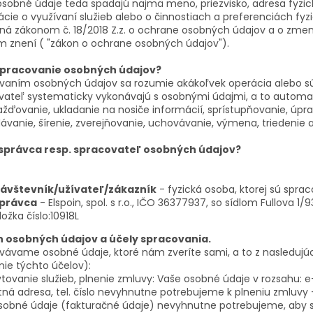
osobné údaje teda spadajú najmä meno, priezvisko, adresa fyzick
ácie o využívaní služieb alebo o činnostiach a preferenciách fy
ná zákonom č. 18/2018 Z.z. o ochrane osobných údajov a o zmen
m znení ( "zákon o ochrane osobných údajov").
spracovanie osobných údajov?
vaním osobných údajov sa rozumie akákoľvek operácia alebo súb
vateľ systematicky vykonávajú s osobnými údajmi, a to automat
žďovanie, ukladanie na nosiče informácií, sprístupňovanie, úpr
vanie, šírenie, zverejňovanie, uchovávanie, výmena, triedenie a
 správca resp. spracovateľ osobných údajov?
ávštevník/užívateľ/zákazník
- fyzická osoba, ktorej sú spr
právca
- Elspoin, spol. s r.o., IČO 36377937, so sídlom Fullova 1/9
ložka číslo:10918L
 osobných údajov a účely spracovania.
vávame osobné údaje, ktoré nám zveríte sami, a to z nasledujú
nie týchto účelov):
tovanie služieb, plnenie zmluvy: Vaše osobné údaje v rozsahu: e
tná adresa, tel. číslo nevyhnutne potrebujeme k plneniu zmluvy 
sobné údaje (fakturačné údaje) nevyhnutne potrebujeme, aby s