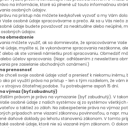
rávo na informácie, ktoré sú plnené už touto informačnou strá
vania osobných údajov.
právu na prístup nás môžete kedykoľvek vyzvať a my Vám dolož
ké Vaše osobné údaje spracovávame a prečo. Ak sa u Vás niečo 
osobné údaje budete považovať za neaktuálne alebo neúplné, m
osobných údajov.
 na obmedzenie
vania môžete využiť, ak sa domnievate, že spracovávame Vaše
né údaje, myslíte si, že vykonávame spracovania nezákonne, al
 alebo ak ste vzniesli námietku proti spracovaniu. Obmedziť m
 alebo účelov spracovania. (Napr. odhlásením z newslettera ob
vania pre zasielanie obchodných oznámení.)
 na prenosnosť
ste chceli svoje osobné údaje vziať a preniesť k niekomu iném
o ako pri využití práva na prístup - len s tým rozdielom, že vá
 v strojovo čitateľnej podobe. Tu potrebujeme aspoň 15 dní.
 na výmaz (byť zabudnutý)
ďalším právom je právo na vymazanie (byť zabudnutý). V ta
 Vaše osobné údaje z našich systémov aj zo systémov všetkých 
vateľov a taktiež zo záloh. Na zabezpečenie práva na výmaz po
torých prípadoch sme viazaní zákonnou povinnosťou, a napr. m
ené daňové doklady po lehotu stanovenú zákonom. V tomto p
 také osobné údaje, ktoré nie sú viazané iným zákonom. O dok