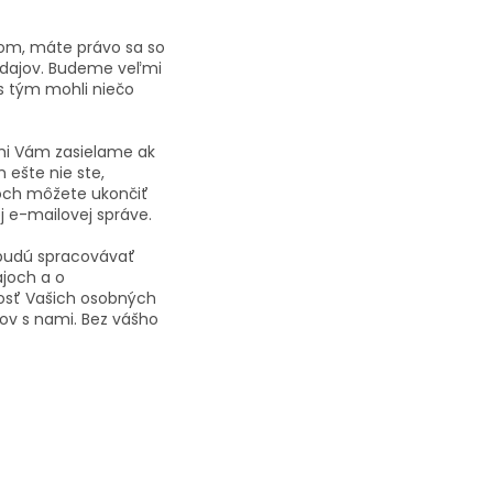
om, máte právo sa so
údajov. Budeme veľmi
s tým mohli niečo
ami Vám zasielame ak
ešte nie ste,
och môžete ukončiť
j e-mailovej správe.
í budú spracovávať
joch a o
nosť Vašich osobných
ov s nami. Bez vášho