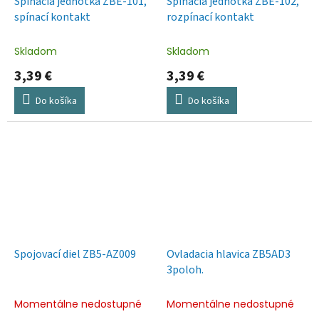
Spínacia jednotka ZBE-101,
Spínacia jednotka ZBE-102,
spínací kontakt
rozpínací kontakt
Skladom
Skladom
3,39 €
3,39 €
Do košíka
Do košíka
Spojovací diel ZB5-AZ009
Ovladacia hlavica ZB5AD3
3poloh.
Momentálne nedostupné
Momentálne nedostupné