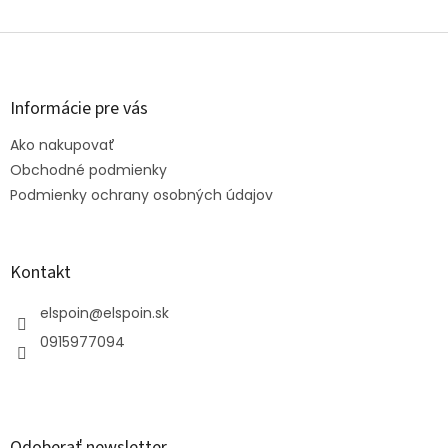
Z
á
p
ä
Informácie pre vás
t
Ako nakupovať
i
e
Obchodné podmienky
Podmienky ochrany osobných údajov
Kontakt
elspoin
@
elspoin.sk
0915977094
Odoberať newsletter