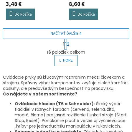
3,48 €
8,60 €
Do košíka
Do košíka
NAČÍTAŤ ĎALŠIE 4
S
1
2
t
O
r
16
položiek celkom
v
á
l
HORE
n
á
k
o
d
v
a
Ovládacie prvky sú kľúčovým rozhraním medzi človekom a
a
c
strojom. Správny výber komponentov zvyšuje nielen komfort
n
i
obsluhy, ale predovšetkým bezpečnosť na pracovisku.
i
e
Čo nájdete v našom sortimente?
e
p
Ovládacie hlavice (T6 a Schneider):
Široký výber
r
tlačidiel v rôznych farbách (červená, zelená, žltá,
v
modrá, čierna) pre jasné rozlíšenie funkcií stroja (Štart,
k
Stop, Reset). Ponúkame ploché verzie aj vyčnievajúce
y
„hríby“ pre jednoduchšiu manipuláciu v rukaviciach.
v
Spínacie jednotky a kontakty:
Základné stavebné