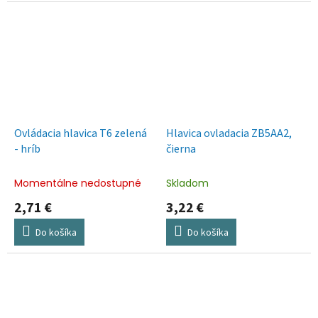
Ovládacia hlavica T6 zelená
Hlavica ovladacia ZB5AA2,
- hríb
čierna
Momentálne nedostupné
Skladom
2,71 €
3,22 €
Do košíka
Do košíka