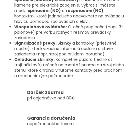
ý
kamene pre elektrické zapojenie. Vybrať si môžete
p
medzi
spínacími (NO)
a
rozpínacími (NC)
i
kontaktmi, ktoré jednoducho nacvaknete na ovládaciu
s
hlavicu pomocou spojovacích dielov.
u
Viacpolohové ovládače:
Otočné prepínače (napr. 3-
polohové) pre voľbu rôznych režimov prevádzky
zariadenia.
Signalizačné prvky:
Skrinky a kontrolky (priesvitné,
modré), ktoré vizuálne informujú obsluhu o stave
zariadenia (napr. stroj pod prúdom, porucha).
Ovládacie skrinky:
Kompletné puzdrá (jedno až
trojtlačidlové) určené na montáž priamo na stroj alebo
stenu, ktoré chránia vnútorné kontakty pred prachom
a mechanickým poškodením
Darček zdarma
pri objednávke nad 80€
Garancia doručenia
nepoškodeného tovaru