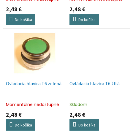
o
2,48 €
2,48 €
v
Do košíka
Do košíka
Ovládacia hlavica T6 zelená
Ovládacia hlavica T6 žltá
Momentálne nedostupné
Skladom
2,48 €
2,48 €
Do košíka
Do košíka