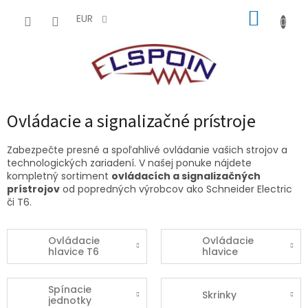
Prejsť
NÁKUP
na
EUR
obsah
KOŠÍK
Ovládacie a signalizačné prístroje
Zabezpečte presné a spoľahlivé ovládanie vašich strojov a
technologických zariadení. V našej ponuke nájdete
kompletný sortiment
ovládacích a signalizačných
prístrojov
od popredných výrobcov ako Schneider Electric
či T6.
Ovládacie
Ovládacie
hlavice T6
hlavice
Spínacie
Skrinky
jednotky