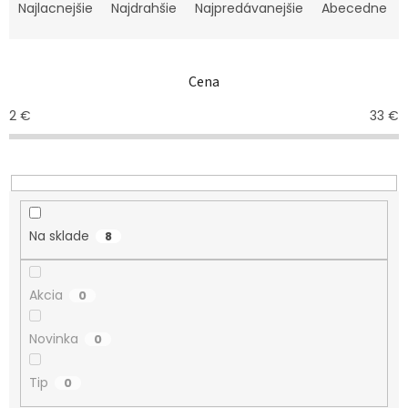
a
Najlacnejšie
Najdrahšie
Najpredávanejšie
Abecedne
d
e
n
Cena
i
e
2
€
33
€
p
r
o
d
u
k
Na sklade
8
t
o
v
Akcia
0
Novinka
0
Tip
0