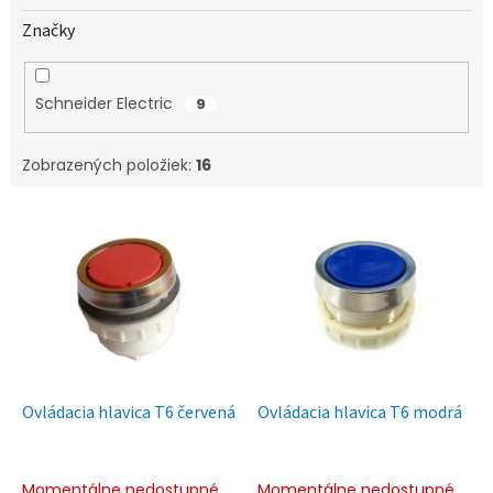
Značky
Schneider Electric
9
Zobrazených položiek:
16
V
ý
p
i
s
p
r
o
d
Ovládacia hlavica T6 červená
Ovládacia hlavica T6 modrá
u
k
t
Momentálne nedostupné
Momentálne nedostupné