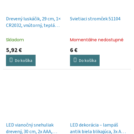
Drevený luskáčik, 29 cm, 1×
Svietiaci stromček 51104
CR2032, vnútorný, teplá
biela
Skladom
Momentálne nedostupné
5,92 €
6 €
Do košíka
Do košíka
LED vianočný snehuliak
LED dekorácia – lampáš
drevený, 30 cm, 2x AAA,
antik biela blikajúca, 3x AAA,