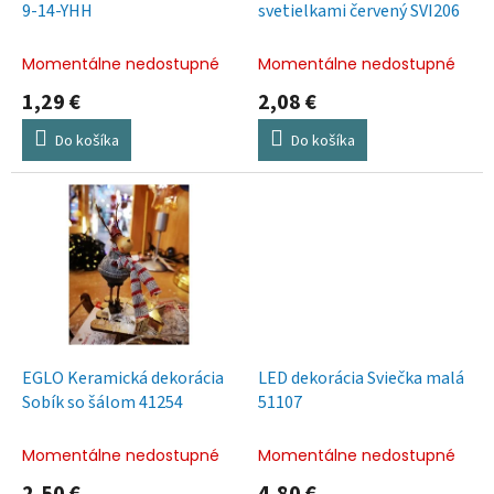
u
9-14-YHH
svetielkami červený SVI206
k
t
Momentálne nedostupné
Momentálne nedostupné
o
1,29 €
2,08 €
v
Do košíka
Do košíka
EGLO Keramická dekorácia
LED dekorácia Sviečka malá
Sobík so šálom 41254
51107
Momentálne nedostupné
Momentálne nedostupné
2,50 €
4,80 €