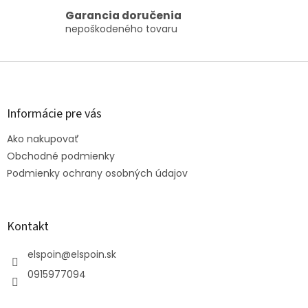
r
Garancia doručenia
v
nepoškodeného tovaru
k
y
v
Z
ý
á
p
p
i
s
ä
Informácie pre vás
u
t
Ako nakupovať
i
e
Obchodné podmienky
Podmienky ochrany osobných údajov
Kontakt
elspoin
@
elspoin.sk
0915977094