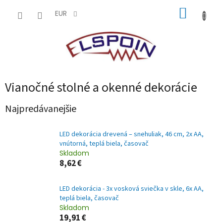
Prejsť
NÁKUP
na
EUR
obsah
KOŠÍK
Vianočné stolné a okenné dekorácie
Najpredávanejšie
LED dekorácia drevená – snehuliak, 46 cm, 2x AA,
vnútorná, teplá biela, časovač
Skladom
8,62 €
LED dekorácia - 3x vosková sviečka v skle, 6x AA,
teplá biela, časovač
Skladom
19,91 €