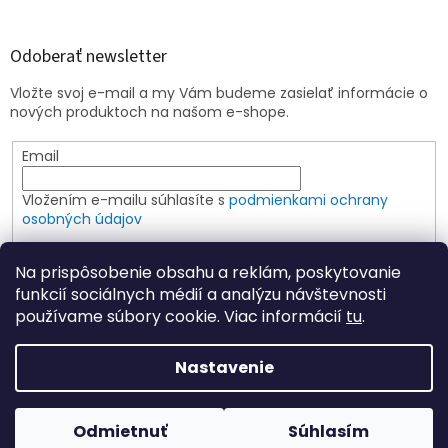
Odoberať newsletter
Vložte svoj e-mail a my Vám budeme zasielať informácie o
nových produktoch na našom e-shope.
Email
Vložením e-mailu súhlasíte s
podmienkami ochrany
osobných údajov
PRIHLÁSIŤ SA
Na prispôsobenie obsahu a reklám, poskytovanie
funkcií sociálnych médií a analýzu návštevnosti
používame súbory cookie. Viac informácií
tu
.
Vytvoril Shoptet
Nastavenie
Copyright 2026
Elspoin
. Všetky práva vyhradené.
Upraviť
Odmietnuť
Súhlasím
nastavenie cookies