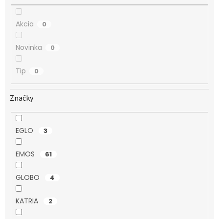
o
v
Akcia
0
Novinka
0
Tip
0
Značky
EGLO
3
EMOS
61
GLOBO
4
KATRIA
2