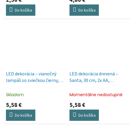
Do košíka
Do košíka
LED dekorácia – vianočný
LED dekorácia drevená –
lampáš so sviečkou čierny,
Santa, 30 cm, 2x AA,
20 cm, 3x AAA, vnútorný,
vnútorná, teplá biela,
vintage
časovač
Skladom
Momentálne nedostupné
5,58 €
5,58 €
Do košíka
Do košíka