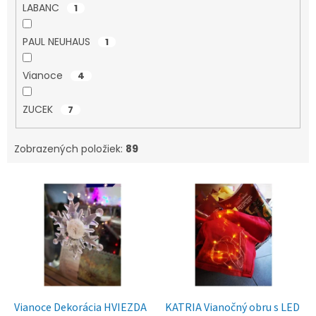
LABANC
1
PAUL NEUHAUS
1
Vianoce
4
ZUCEK
7
Zobrazených položiek:
89
V
ý
p
i
s
p
r
o
d
Vianoce Dekorácia HVIEZDA
KATRIA Vianočný obru s LED