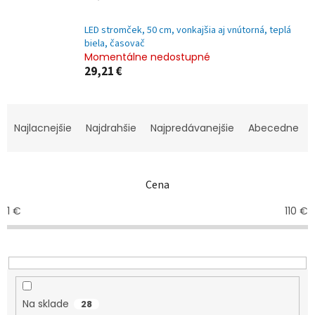
LED stromček, 50 cm, vonkajšia aj vnútorná, teplá
biela, časovač
Momentálne nedostupné
29,21 €
R
a
Najlacnejšie
Najdrahšie
Najpredávanejšie
Abecedne
d
e
n
Cena
i
e
1
€
110
€
p
r
o
d
u
k
Na sklade
28
t