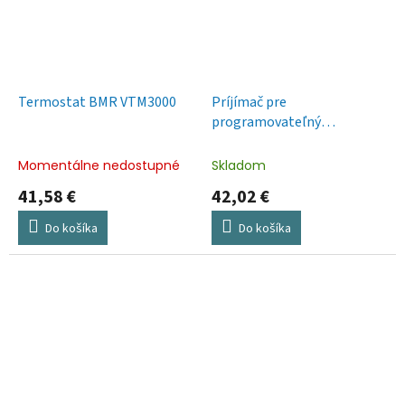
Termostat BMR VTM3000
Príjímač pre
programovateľný
bezdrôtový OpenTherm
termostat P5611OT,
Momentálne nedostupné
Skladom
P56S11, P56A11
41,58 €
42,02 €
Do košíka
Do košíka