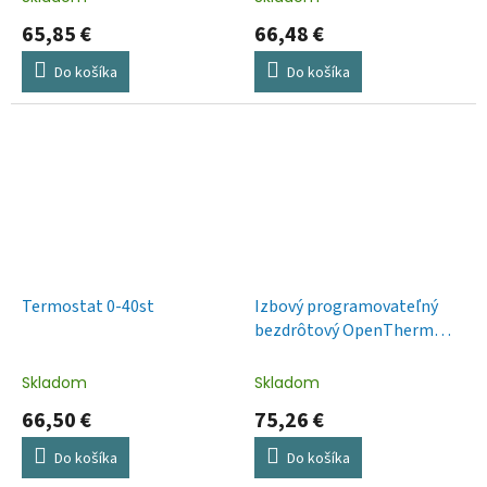
65,85 €
66,48 €
Do košíka
Do košíka
Termostat 0-40st
Izbový programovateľný
bezdrôtový OpenTherm
termostat P5611OT
Skladom
Skladom
66,50 €
75,26 €
Do košíka
Do košíka