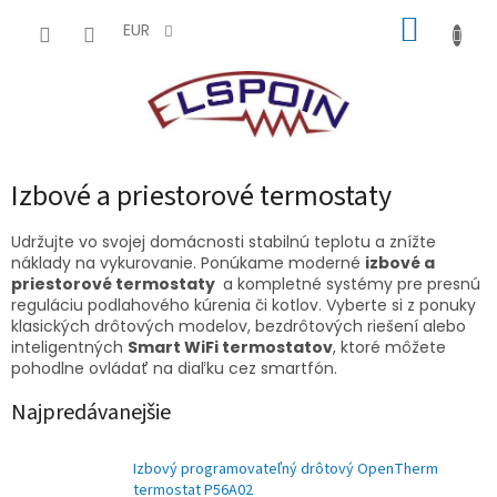
Prejsť
NÁKUP
na
EUR
obsah
KOŠÍK
Izbové a priestorové termostaty
Udržujte vo svojej domácnosti stabilnú teplotu a znížte
náklady na vykurovanie. Ponúkame moderné
izbové a
priestorové termostaty
a kompletné systémy pre presnú
reguláciu podlahového kúrenia či kotlov. Vyberte si z ponuky
klasických drôtových modelov, bezdrôtových riešení alebo
inteligentných
Smart WiFi termostatov
, ktoré môžete
pohodlne ovládať na diaľku cez smartfón.
Najpredávanejšie
Izbový programovateľný drôtový OpenTherm
termostat P56A02