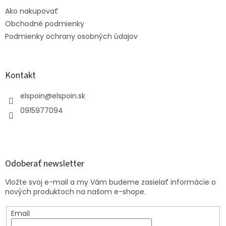
t
Ako nakupovať
i
e
Obchodné podmienky
Podmienky ochrany osobných údajov
Kontakt
elspoin
@
elspoin.sk
0915977094
Odoberať newsletter
Vložte svoj e-mail a my Vám budeme zasielať informácie o
nových produktoch na našom e-shope.
Email