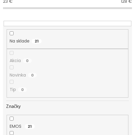
23
€
128
€
p
r
o
d
u
k
Na sklade
21
t
o
v
Akcia
0
Novinka
0
Tip
0
Značky
EMOS
21