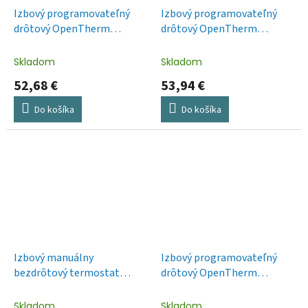
Izbový programovateľný
Izbový programovateľný
drôtový OpenTherm
drôtový OpenTherm
termostat P56A02
termostat P5606OT
Skladom
Skladom
52,68 €
53,94 €
Do košíka
Do košíka
Izbový manuálny
Izbový programovateľný
bezdrôtový termostat
drôtový OpenTherm
P5614
termostat P56A01
Skladom
Skladom