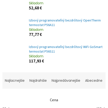
Skladom
52,68 €
Izbový programovateľný bezdrôtový OpenTherm
termostat P56A11
Skladom
77,77 €
Izbový programovateľný bezdrôtový WiFi GoSmart
termostat P56S11
Skladom
117,93 €
R
a
Najlacnejšie
Najdrahšie
Najpredávanejšie
Abecedne
d
e
n
Cena
i
e