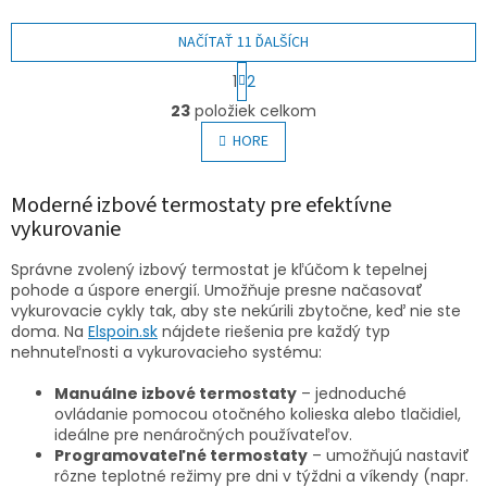
NAČÍTAŤ 11 ĎALŠÍCH
S
1
2
t
O
r
23
položiek celkom
v
á
l
HORE
n
á
k
o
d
v
Moderné izbové termostaty pre efektívne
a
a
c
vykurovanie
n
i
i
e
Správne zvolený izbový termostat je kľúčom k tepelnej
e
p
pohode a úspore energií. Umožňuje presne načasovať
r
vykurovacie cykly tak, aby ste nekúrili zbytočne, keď nie ste
v
doma. Na
Elspoin.sk
nájdete riešenia pre každý typ
k
nehnuteľnosti a vykurovacieho systému:
y
v
Manuálne izbové termostaty
– jednoduché
ý
ovládanie pomocou otočného kolieska alebo tlačidiel,
p
ideálne pre nenáročných používateľov.
i
Programovateľné termostaty
– umožňujú nastaviť
s
rôzne teplotné režimy pre dni v týždni a víkendy (napr.