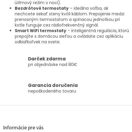
u
útlmový režim v noci).
Bezdrôtové termostaty
– ideálna voľba, ak
nechcete sekať steny kvôli káblom. Prepojenie medzi
prenosným termostatom a spínacou jednotkou pri
kotle funguje cez rádiofrekvenčný signál.
Smart WiFi termostaty
– inteligentná regulácia, ktorú
prepojíte s domácou sieťou a ovládate cez aplikáciu
odkiaľkoľvek na svete.
Darček zdarma
pri objednávke nad 80€
Garancia doručenia
nepoškodeného tovaru
Z
á
p
ä
Informácie pre vás