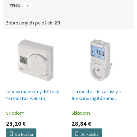
FENIX
1
Zobrazených položiek:
23
V
ý
p
i
s
p
r
o
d
Izbový manuálny drôtový
Termostat do zásuvky s
u
termostat P5603R
funkciou digitálneho
k
časovača 2v1
t
Skladom
Skladom
o
23,20 €
28,84 €
v
Do košíka
Do košíka