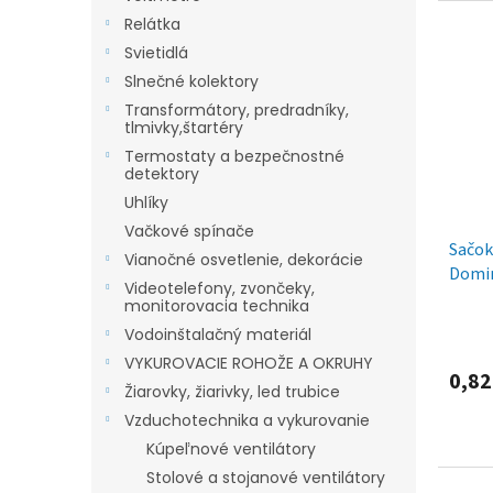
Relátka
Svietidlá
Slnečné kolektory
Transformátory, predradníky,
tlmivky,štartéry
Termostaty a bezpečnostné
detektory
Uhlíky
Vačkové spínače
Sačok
Vianočné osvetlenie, dekorácie
Domin
Videotelefony, zvončeky,
monitorovacia technika
Vodoinštalačný materiál
VYKUROVACIE ROHOŽE A OKRUHY
0,82
Žiarovky, žiarivky, led trubice
Vzduchotechnika a vykurovanie
Kúpeľnové ventilátory
Stolové a stojanové ventilátory