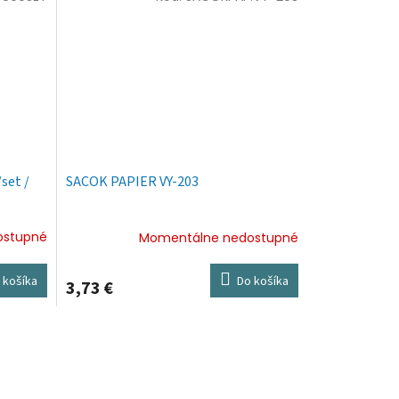
set /
SACOK PAPIER VY-203
ostupné
Momentálne nedostupné
 košíka
Do košíka
3,73 €