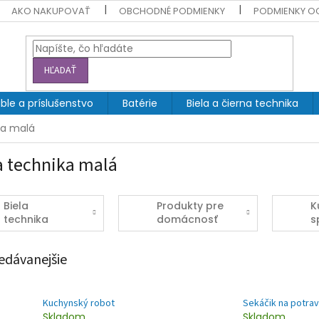
AKO NAKUPOVAŤ
OBCHODNÉ PODMIENKY
PODMIENKY O
HĽADAŤ
ble a príslušenstvo
Batérie
Biela a čierna technika
ka malá
a technika malá
Biela
Produkty pre
K
technika
domácnosť
s
veľká
edávanejšie
Kuchynský robot
Sekáčik na potrav
Skladom
Skladom