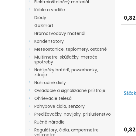
v
Elektroinštalačný materiál
Káble a vodiče
0,82
Diódy
GoSmart
Hromozvodový materiál
Kondenzátory
Meteostanice, teplomery, ostatné
Multimetre, skúšačky, merače
spotreby
Nabíjačky batérií, powerbanky,
zdroje
Náhradné diely
Ovládacie a signalizačné prístroje
Sáčok
Ohrievacie telesá
Pohybové čidlá, senzory
Predlžovačky, navijaky, príslušenstvo
Ručné náradie
0,82
Regulátory, čidla, ampermetre,
voltmetre