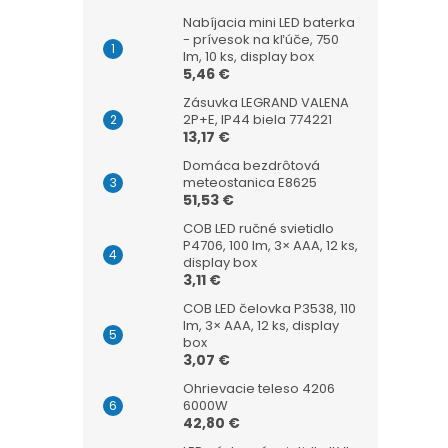
Nabíjacia mini LED baterka
- prívesok na kľúče, 750
lm, 10 ks, display box
5,46 €
Zásuvka LEGRAND VALENA
2P+E, IP44 biela 774221
13,17 €
Domáca bezdrôtová
meteostanica E8625
51,53 €
COB LED ručné svietidlo
P4706, 100 lm, 3× AAA, 12 ks,
display box
3,11 €
COB LED čelovka P3538, 110
lm, 3× AAA, 12 ks, display
box
3,07 €
Ohrievacie teleso 4206
6000W
42,80 €