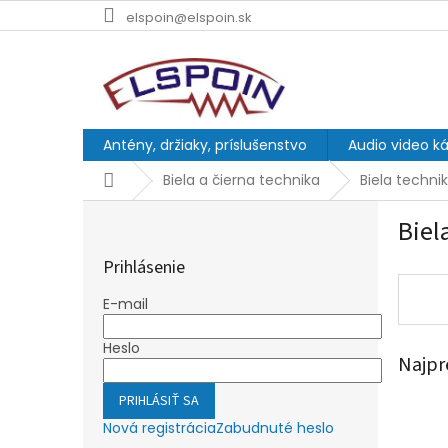
Prejsť
elspoin@elspoin.sk
na
obsah
Antény, držiaky, príslušenstvo
Audio video ká
Domov
Biela a čierna technika
Biela techni
B
Biel
o
č
Prihlásenie
n
ý
E-mail
p
a
Heslo
Najpr
n
e
PRIHLÁSIŤ SA
l
Nová registrácia
Zabudnuté heslo