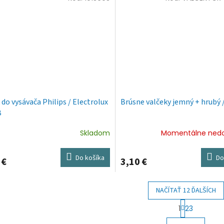
 do vysávača Philips / Electrolux
Brúsne valčeky jemný + hrubý /
B
Skladom
Momentálne ned
Do košíka
Do
 €
3,10 €
NAČÍTAŤ 12 ĎALŠÍCH
S
1
23
t
O
r
v