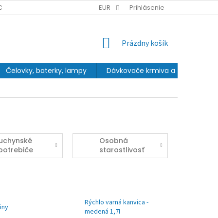
CHRANY OSOBNÝCH ÚDAJOV
EUR
Prihlásenie
NÁKUPNÝ
Prázdny košík
KOŠÍK
Čelovky, baterky, lampy
Dávkovače krmiva a fontány
uchynské
Osobná
potrebiče
starostlivosť
Rýchlo varná kanvica -
iny
medená 1,7l