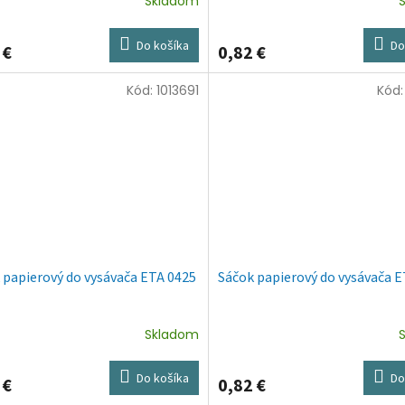
Skladom
Do košíka
Do
 €
0,82 €
Kód:
1013691
Kód
 papierový do vysávača ETA 0425
Sáčok papierový do vysávača E
Skladom
Do košíka
Do
 €
0,82 €