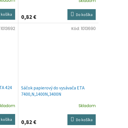
Skladom
Skladom
 košíka
Do košíka
0,82 €
:
1013692
Kód:
1013690
TA 424
Sáčok papierový do vysávača ETA
7400,N,1400N,3400N
Skladom
Skladom
 košíka
Do košíka
0,82 €