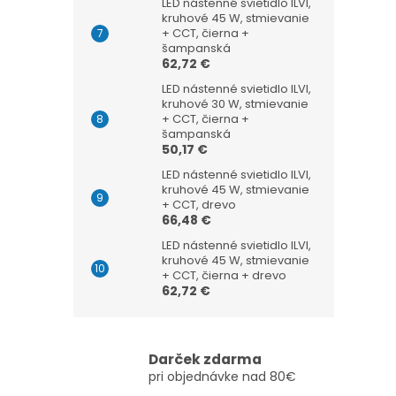
LED nástenné svietidlo ILVI,
kruhové 45 W, stmievanie
+ CCT, čierna +
šampanská
62,72 €
LED nástenné svietidlo ILVI,
kruhové 30 W, stmievanie
+ CCT, čierna +
šampanská
50,17 €
LED nástenné svietidlo ILVI,
kruhové 45 W, stmievanie
+ CCT, drevo
66,48 €
LED nástenné svietidlo ILVI,
kruhové 45 W, stmievanie
+ CCT, čierna + drevo
62,72 €
Darček zdarma
pri objednávke nad 80€