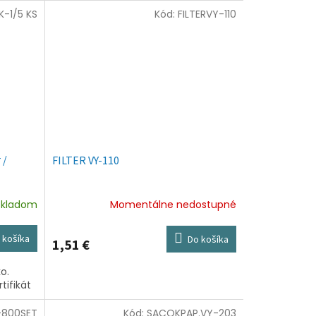
-1/5 KS
Kód:
FILTERVY-110
 /
FILTER VY-110
Skladom
Momentálne nedostupné
 košíka
Do košíka
1,51 €
o.
tifikát
-800SET
Kód:
SACOKPAP.VY-203