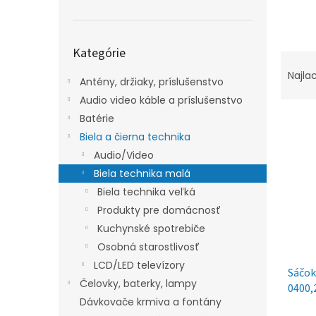
Preskočiť
Kategórie
kategórie
R
a
Najla
Antény, držiaky, príslušenstvo
d
Audio video káble a príslušenstvo
e
V
n
Batérie
ý
i
Biela a čierna technika
p
e
Audio/Video
i
p
Biela technika malá
s
r
Biela technika veľká
p
o
Produkty pre domácnosť
r
d
o
u
Kuchynské spotrebiče
d
k
Osobná starostlivosť
u
t
LCD/LED televízory
Sáčok
k
o
Čelovky, baterky, lampy
0400,
t
v
Dávkovače krmiva a fontány
o