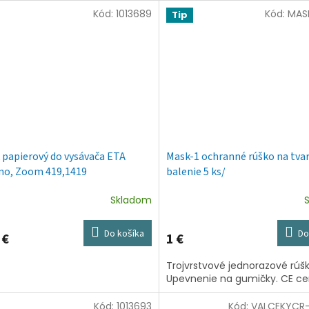
Kód:
1013689
Kód:
MASK
Tip
 papierový do vysávača ETA
Mask-1 ochranné rúško na tvar
o, Zoom 419,1419
balenie 5 ks/
Skladom
Do košíka
Do
 €
1 €
Trojvrstvové jednorazové rúšk
Upevnenie na gumičky. CE cer
Kód:
1013693
Kód:
VALCEKYCR