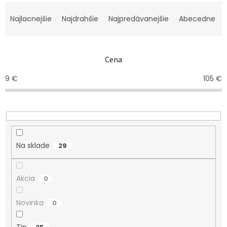
R
a
Najlacnejšie
Najdrahšie
Najpredávanejšie
Abecedne
d
e
n
Cena
i
e
9
€
105
€
p
r
o
d
u
k
Na sklade
29
t
o
v
Akcia
0
Novinka
0