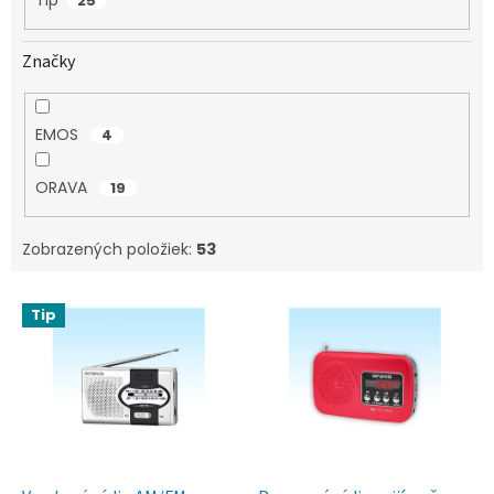
Tip
25
Značky
EMOS
4
ORAVA
19
Zobrazených položiek:
53
V
Tip
ý
p
i
s
p
r
o