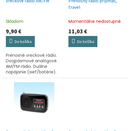
d
Vreckové rádio AM/FM
Prenosný rádio prijímač,
u
travel
k
t
Skladom
Momentálne nedostupné
o
9,90 €
11,03 €
v
Do košíka
Do košíka
Prenosné vreckové rádio.
Dvojpásmové analógové
AM/FM rádio. Duálne
napájanie (sieť/batérie).
USB adaptér nedodávaný,
dostupný ako voliteľné
príslušenstvo. Konektor
pre...