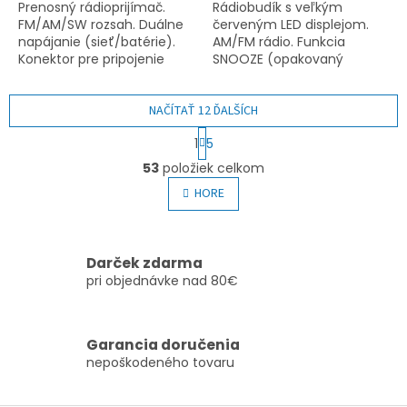
Prenosný rádioprijímač.
Rádiobudík s veľkým
FM/AM/SW rozsah. Duálne
červeným LED displejom.
napájanie (sieť/batérie).
AM/FM rádio. Funkcia
Konektor pre pripojenie
SNOOZE (opakovaný
slúchadiel. Napájanie: 230
alarm). Funkcia SLEEP
V~ 50 Hz / 3 V (2 x UM1).
(automatické vypnutie).
NAČÍTAŤ 12 ĎALŠÍCH
Funkcia DIMMER
(nastavenie intenzity...
S
1
5
t
O
r
53
položiek celkom
v
á
l
HORE
n
á
k
o
d
v
a
a
c
Darček zdarma
n
i
pri objednávke nad 80€
i
e
e
p
r
Garancia doručenia
v
nepoškodeného tovaru
k
y
v