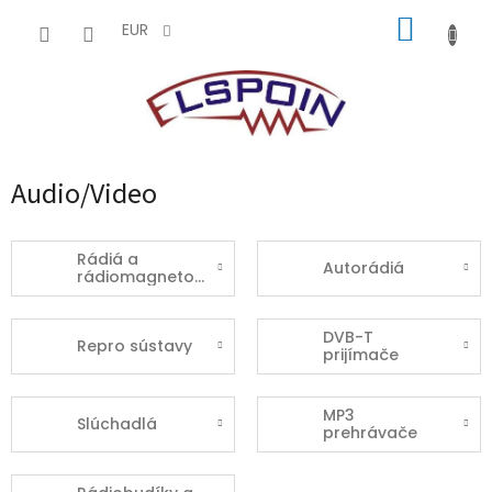
Prejsť
NÁKUP
na
EUR
obsah
KOŠÍK
Audio/Video
Rádiá a
Autorádiá
rádiomagnetofóny
DVB-T
Repro sústavy
prijímače
MP3
Slúchadlá
prehrávače