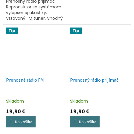
Prenosný rádio prijímač.
Reproduktor so systémom
vylepšenej akustiky.
Vstavaný FM tuner. Vhodný
na pripojenie k MP3
prehrávaču, PC, mobilnému
Tip
Tip
telefónu. Slot pre micro SD,
SD,...
Prenosné rádio FM
Prenosný rádio prijímač
Skladom
Skladom
19,90 €
19,90 €
Do košíka
Do košíka