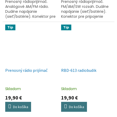
Prenosný rádioprijímač.
Prenosný rádioprijímač.
Analógové AM/FM rádio.
FM/AM/SW rozsah. Duálne
Duálne napájanie
napájanie (sieť/batérie).
(sieť/batérie). Konektor pre
Konektor pre pripojenie
slúchadlá. Teleskopická
slúchadiel. Napájanie: 230
anténa. Jednoduché
V~ 50 Hz / 3 V (2 x UM1).
Tip
Tip
ovládanie. Napájanie: 230
V~ 50 Hz, 6 W....
Prenosný rádio prijímač
RBD-613 radiobudik
Skladom
Skladom
19,90 €
19,90 €
Do košíka
Do košíka