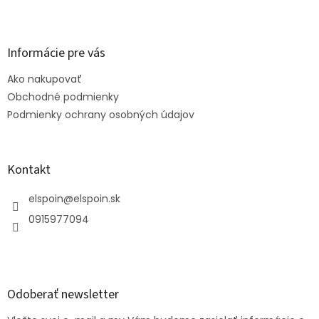
Z
ý
á
p
p
i
s
ä
Informácie pre vás
u
t
Ako nakupovať
i
e
Obchodné podmienky
Podmienky ochrany osobných údajov
Kontakt
elspoin
@
elspoin.sk
0915977094
Odoberať newsletter