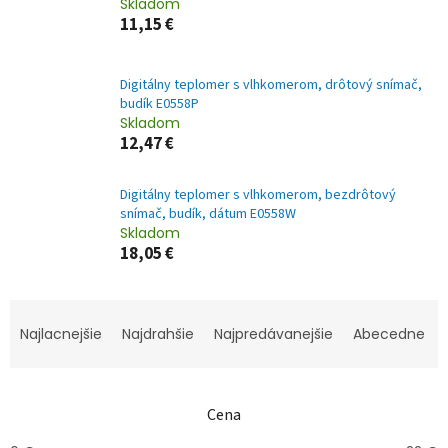
Skladom
11,15 €
Digitálny teplomer s vlhkomerom, drôtový snímač,
budík E0558P
Skladom
12,47 €
Digitálny teplomer s vlhkomerom, bezdrôtový
snímač, budík, dátum E0558W
Skladom
18,05 €
R
a
Najlacnejšie
Najdrahšie
Najpredávanejšie
Abecedne
d
e
n
Cena
i
e