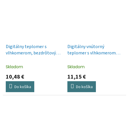
Digitálny teplomer s
Digitálny vnútorný
vlhkomerom, bezdrôtový
teplomer s vlhkomerom
snímač, dátum E0522
E0558
Skladom
Skladom
10,48 €
11,15 €
Do košíka
Do košíka