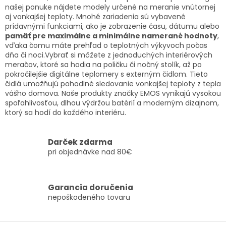
n
i
našej ponuke nájdete modely určené na meranie vnútornej
i
e
aj vonkajšej teploty. Mnohé zariadenia sú vybavené
e
p
prídavnými funkciami, ako je zobrazenie času, dátumu alebo
r
pamäť pre maximálne a minimálne namerané hodnoty
,
v
vďaka čomu máte prehľad o teplotných výkyvoch počas
k
dňa či noci.
Vybrať si môžete z jednoduchých interiérových
y
meračov, ktoré sa hodia na poličku či nočný stolík, až po
v
pokročilejšie digitálne teplomery s externým čidlom. Tieto
ý
čidlá umožňujú pohodlné sledovanie vonkajšej teploty z tepla
p
vášho domova. Naše produkty značky EMOS vynikajú vysokou
i
spoľahlivosťou, dlhou výdržou batérií a moderným dizajnom,
s
ktorý sa hodí do každého interiéru.
u
Darček zdarma
pri objednávke nad 80€
Garancia doručenia
nepoškodeného tovaru