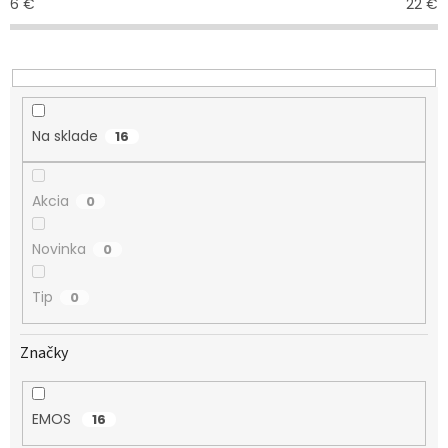
6
€
22
€
p
r
o
d
u
k
Na sklade
16
t
o
v
Akcia
0
Novinka
0
Tip
0
Značky
EMOS
16