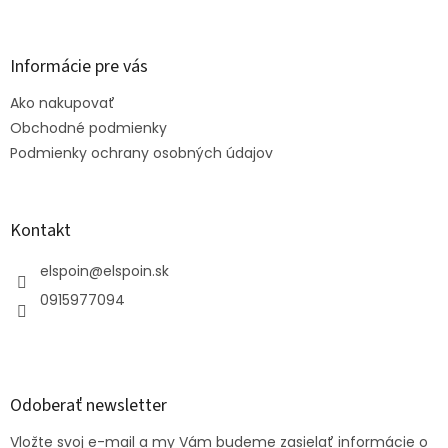
Z
á
p
ä
Informácie pre vás
t
Ako nakupovať
i
e
Obchodné podmienky
Podmienky ochrany osobných údajov
Kontakt
elspoin
@
elspoin.sk
0915977094
Odoberať newsletter
Vložte svoj e-mail a my Vám budeme zasielať informácie o