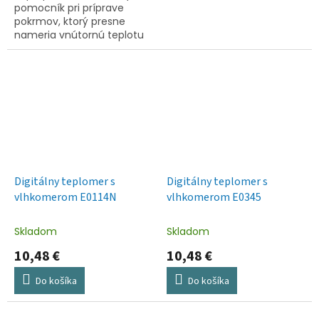
pomocník pri príprave
pokrmov, ktorý presne
nameria vnútornú teplotu
pripraveného mäsa. Vďaka
tomu dosiahnete
dokonalého prepečenia.
Digitálny teplomer s
Digitálny teplomer s
vlhkomerom E0114N
vlhkomerom E0345
Skladom
Skladom
10,48 €
10,48 €
Do košíka
Do košíka