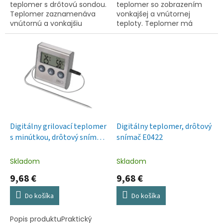
teplomer s drôtovú sondou.
teplomer so zobrazením
Teplomer zaznamenáva
vonkajšej a vnútornej
vnútornú a vonkajšiu
teploty. Teplomer má
teplotu, vnútornú vlhkosť,
drôtovú sondu v dĺžke 2 m.
min. a max. teplotu a
varuje pred mrazom. Sonda
teplomeru...
Digitálny grilovací teplomer
Digitálny teplomer, drôtový
s minútkou, drôtový snímač
snímač E0422
E2157
Skladom
Skladom
9,68 €
9,68 €
Do košíka
Do košíka
Popis produktuPraktický