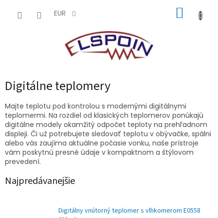
Prejsť
NÁKUP
na
EUR
obsah
KOŠÍK
Digitálne teplomery
Majte teplotu pod kontrolou s modernými digitálnymi
teplomermi. Na rozdiel od klasických teplomerov ponúkajú
digitálne modely okamžitý odpočet teploty na prehľadnom
displeji. Či už potrebujete sledovať teplotu v obývačke, spálni
alebo vás zaujíma aktuálne počasie vonku, naše prístroje
vám poskytnú presné údaje v kompaktnom a štýlovom
prevedení.
Najpredávanejšie
Digitálny vnútorný teplomer s vlhkomerom E0558