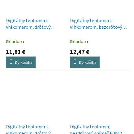
Digitálny teplomer s
Digitálny teplomer s
vhlkomerom, drôtový
vlhkomerom, bezdrôtový
snímač, budík E0121
snímač, budík, dátum E6210
Skladom
Skladom
11,81 €
12,47 €
Do košíka
Do košíka
Digitálny teplomer s
Digitálny teplomer,
vlhkomerom, drôtový
bezdrôtový snímač E0042