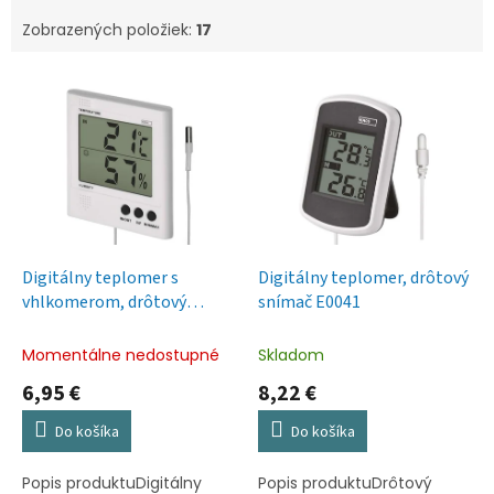
Zobrazených položiek:
17
V
ý
p
i
s
p
r
o
d
Digitálny teplomer s
Digitálny teplomer, drôtový
u
vhlkomerom, drôtový
snímač E0041
k
snímač E8471
t
Momentálne nedostupné
Skladom
o
6,95 €
8,22 €
v
Do košíka
Do košíka
Popis produktuDigitálny
Popis produktuDrôtový