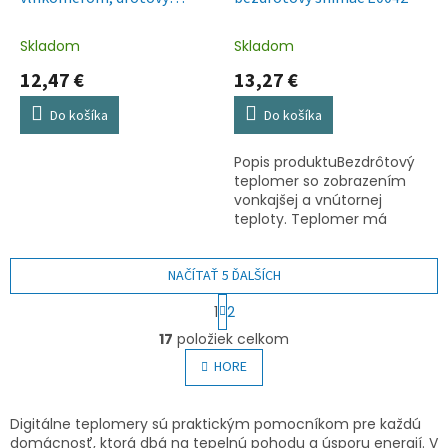
snímač, budík E0558P
Skladom
Skladom
12,47 €
13,27 €
Do košíka
Do košíka
Popis produktuBezdrôtový
teplomer so zobrazením
vonkajšej a vnútornej
teploty. Teplomer má
bezdrôtové čidlo s
dosahom až 100 m.
NAČÍTAŤ 5 ĎALŠÍCH
S
1
2
t
O
r
17
položiek celkom
v
á
l
HORE
n
á
k
o
d
v
a
Digitálne teplomery sú praktickým pomocníkom pre každú
a
c
domácnosť, ktorá dbá na tepelnú pohodu a úsporu energií. V