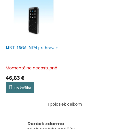
ý
p
i
s
p
r
o
d
MBT-16GA, MP4 prehravac
u
k
t
Momentálne nedostupné
o
46,83 €
v
Do košíka
1
položiek celkom
O
v
l
á
Darček zdarma
d