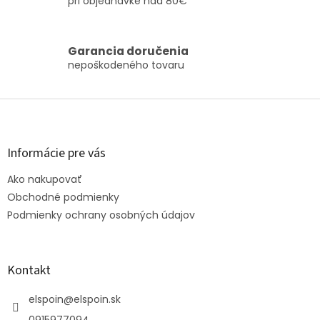
pri objednávke nad 80€
a
c
i
Garancia doručenia
e
nepoškodeného tovaru
p
r
v
Z
k
á
y
v
p
ý
ä
Informácie pre vás
p
t
i
Ako nakupovať
i
s
e
Obchodné podmienky
u
Podmienky ochrany osobných údajov
Kontakt
elspoin
@
elspoin.sk