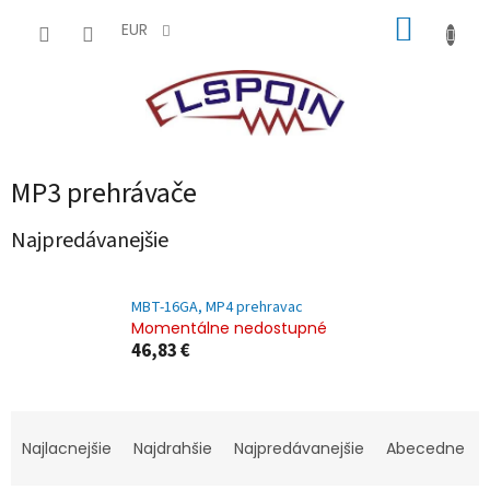
Prejsť
NÁKUP
na
EUR
obsah
KOŠÍK
MP3 prehrávače
Najpredávanejšie
MBT-16GA, MP4 prehravac
Momentálne nedostupné
46,83 €
R
a
Najlacnejšie
Najdrahšie
Najpredávanejšie
Abecedne
d