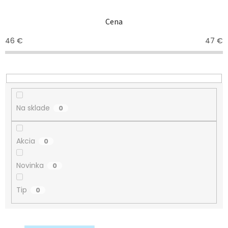
e
n
Cena
i
e
46
€
47
€
p
r
o
d
u
k
Na sklade
0
t
o
v
Akcia
0
Novinka
0
Tip
0
V