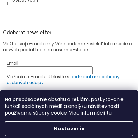
0915977094
Odoberať newsletter
Vložte svoj e-mail a my Vám budeme zasielať informácie o
nových produktoch na našom e-shope.
Email
Vložením e-mailu súhlasíte s
podmienkami ochrany
osobných údajov
PRIHLÁSIŤ SA
Na prispôsobenie obsahu a reklám, poskytovanie
funkcií sociálnych médií a analýzu návštevnosti
používame súbory cookie. Viac informácií
tu
.
Vytvoril Shoptet
Nastavenie