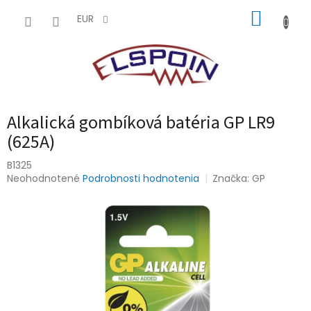
Prejsť
NÁKUP
na
EUR
obsah
KOŠÍK
Alkalická gombíková batéria GP LR9
(625A)
B1325
Priemerné
Neohodnotené
Podrobnosti hodnotenia
Značka:
GP
hodnotenie
produktu
je
0,0
z
5
hviezdičiek.