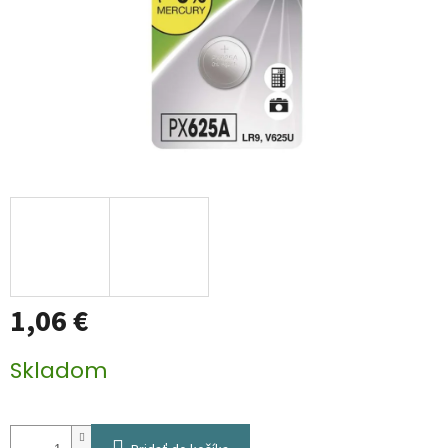
1,06 €
Jednotková
Skladom
cena: