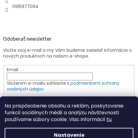
0915977094
Odoberať newsletter
Vložte svoj e-mail a my Vám budeme zasielať informácie o
nových produktoch na našom e-shope.
Email
Vložením e-mailu súhlasíte s
podmienkami ochrany
osobných údajov
PRIHLÁSIŤ SA
Na prispôsobenie obsahu a reklám, poskytovanie
funkcií sociálnych médií a analýzu návštevnosti
používame súbory cookie. Viac informácií
tu
.
Vytvoril Shoptet
Nastavenie