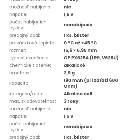
možnosť nabíjania
:
nie
napätie
:
1,5 V
počet nabíjacích
nenabíjacie
cyklov
:
predajný obal
:
1 ks, blister
prevádzková teplota
:
0 °C až +45 °C
rozmer
:
15,6 × 5,95 mm
typové označenie
:
GP PX625A (LR9, V625U)
chemické zloženie
:
alkalické
hmotnosť
:
2,9 g
190 mAh (pri záťaži 600
kapacita
:
Ohm)
kategória/rada
:
Alkaline cell
max. skladovateľnosť
:
3 roky
možnosť nabíjania
:
nie
napätie
:
1,5 V
počet nabíjacích
nenabíjacie
cyklov
:
predajný obal
:
1 ks, blister