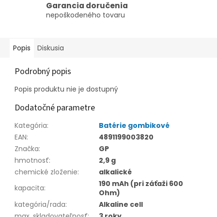
Garancia doručenia
nepoškodeného tovaru
Popis
Diskusia
Podrobný popis
Popis produktu nie je dostupný
Dodatočné parametre
Kategória
:
Batérie gombikové
EAN
:
4891199003820
Značka
:
GP
hmotnosť
:
2,9 g
chemické zloženie
:
alkalické
190 mAh (pri záťaži 600
kapacita
:
Ohm)
kategória/rada
:
Alkaline cell
max. skladovateľnosť
:
3 roky