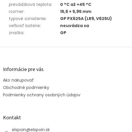
prevádzková teplota
:
0 °C až +45 °C
rozmer
:
15,6 × 5,95 mm
typové označenie
:
GP PX625A (LR9, V625U)
veľkosť batérie
:
neuvádza sa
značka
:
GP
Z
á
p
ä
Informácie pre vás
t
Ako nakupovať
i
e
Obchodné podmienky
Podmienky ochrany osobných údajov
Kontakt
elspoin
@
elspoin.sk