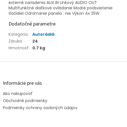
externé zariadenia AUX IN Linkový AUDIO OUT
Multifunkčné diaľkové ovládanie Modré podsvietenie
tlačidiel Odnímanie panela : nie Výkon 4x 25W
Dodatočné parametre
Kategória
:
Autorádiá
Záruka
:
24
Hmotnosť
:
0.7 kg
Z
á
p
ä
Informácie pre vás
t
Ako nakupovať
i
e
Obchodné podmienky
Podmienky ochrany osobných údajov