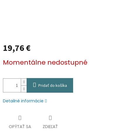
19,76 €
Jednotková
Momentálne nedostupné
cena:
Pridať do košíka
Detailné informácie
OPÝTAŤ SA
ZDIEĽAŤ