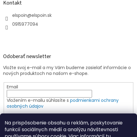
Kontakt
elspoin
@
elspoin.sk
0915977094
Odoberať newsletter
Vložte svoj e-mail a my Vám budeme zasielať informácie o
nových produktoch na našom e-shope.
Email
Vložením e-mailu súhlasíte s
podmienkami ochrany
osobných údajov
PRIHLÁSIŤ SA
Na prispôsobenie obsahu a reklám, poskytovanie
funkcií sociálnych médií a analýzu návštevnosti
používame súbory cookie. Viac informácií
tu
.