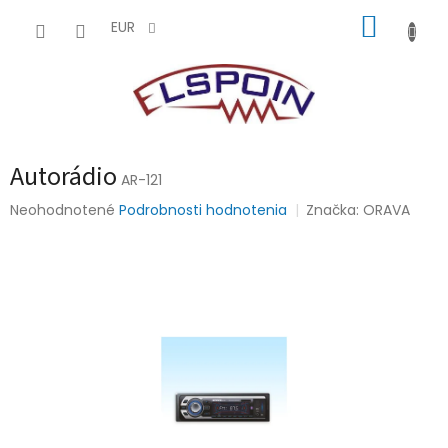
Prejsť
NÁKUP
na
EUR
obsah
KOŠÍK
Autorádio
AR-121
Priemerné
Neohodnotené
Podrobnosti hodnotenia
Značka:
ORAVA
hodnotenie
produktu
je
0,0
z
5
hviezdičiek.