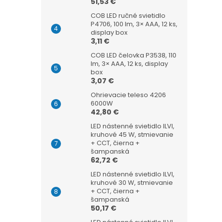
51,53 €
COB LED ručné svietidlo
P4706, 100 lm, 3× AAA, 12 ks,
display box
3,11 €
COB LED čelovka P3538, 110
lm, 3× AAA, 12 ks, display
box
3,07 €
Ohrievacie teleso 4206
6000W
42,80 €
LED nástenné svietidlo ILVI,
kruhové 45 W, stmievanie
+ CCT, čierna +
šampanská
62,72 €
LED nástenné svietidlo ILVI,
kruhové 30 W, stmievanie
+ CCT, čierna +
šampanská
50,17 €