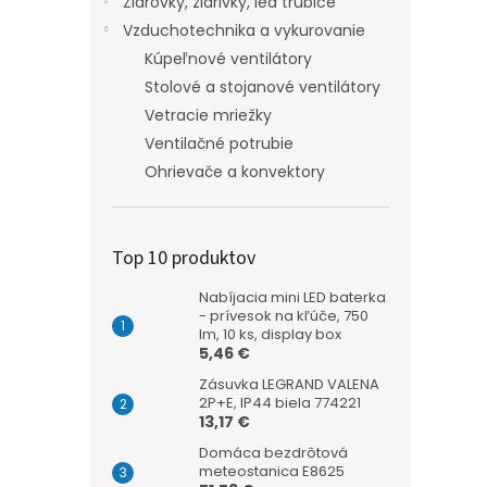
Žiarovky, žiarivky, led trubice
Vzduchotechnika a vykurovanie
Kúpeľnové ventilátory
Stolové a stojanové ventilátory
Vetracie mriežky
Ventilačné potrubie
Ohrievače a konvektory
Top 10 produktov
Nabíjacia mini LED baterka
- prívesok na kľúče, 750
lm, 10 ks, display box
5,46 €
Zásuvka LEGRAND VALENA
2P+E, IP44 biela 774221
13,17 €
Domáca bezdrôtová
meteostanica E8625