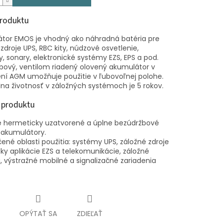
produktu
tor EMOS je vhodný ako náhradná batéria pre
zdroje UPS, RBC kity, núdzové osvetlenie,
, sonary, elektronické systémy EZS, EPS a pod.
bový, ventilom riadený olovený akumulátor v
ní AGM umožňuje použitie v ľubovoľnej polohe.
na životnosť v záložných systémoch je 5 rokov.
 produktu
 hermeticky uzatvorené a úplne bezúdržbové
 akumulátory.
ené oblasti použitia: systémy UPS, záložné zdroje
ky aplikácie EZS a telekomunikácie, záložné
á, výstražné mobilné a signalizačné zariadenia
OPÝTAŤ SA
ZDIEĽAŤ