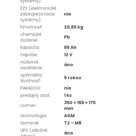
systémy)
:
EZS (elektronické
zabezpečovacie
nie
systémy)
:
hmotnosť
:
20,65 kg
chemické
Pb
zloženie
:
kapacita
:
65 Ah
napätie
:
12 V
núdzové
áno
osvetlenie
:
optimálna
5 rokov
životnosť
:
PARADOX
:
nie
predajný obal
:
1 ks
350 × 166 × 175
rozmer
:
mm
technológia
:
AGM
terminál
:
T2 – M8
UPS (záložné
áno