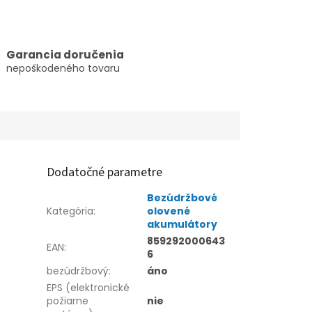
Garancia doručenia
nepoškodeného tovaru
Dodatočné parametre
Bezúdržbové
Kategória
:
olovené
akumulátory
859292000643
EAN
:
6
bezúdržbový
:
áno
EPS (elektronické
požiarne
nie