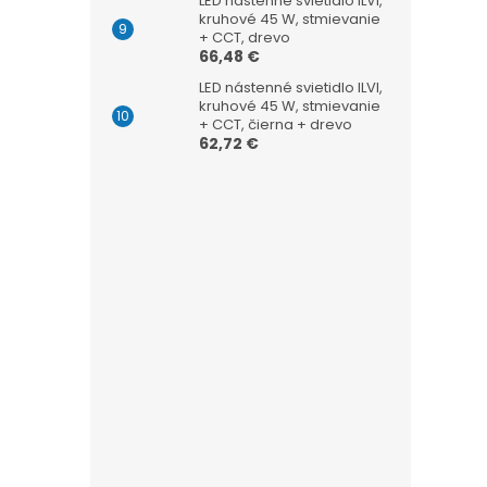
LED nástenné svietidlo ILVI,
kruhové 45 W, stmievanie
+ CCT, drevo
66,48 €
LED nástenné svietidlo ILVI,
kruhové 45 W, stmievanie
+ CCT, čierna + drevo
62,72 €