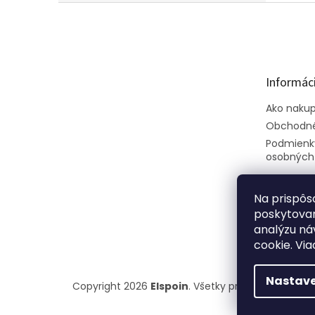
Z
á
p
ä
t
Informáci
i
e
Ako naku
Obchodné
Podmienk
osobných
Na prispôs
poskytovan
analýzu ná
cookie. Via
Nastave
Copyright 2026
Elspoin
. Všetky práva vyhradené