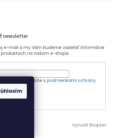
 newsletter
voj e-mail a my Vám budeme zasielať informácie
 produktoch na našom e-shope.
m e-mailu súhlasíte s
podmienkami ochrany
ch údajov
Súhlasím
ÁSIŤ SA
Vytvoril Shoptet