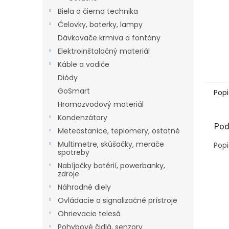
Biela a čierna technika
Čelovky, baterky, lampy
Dávkovače krmiva a fontány
Elektroinštalačný materiál
Káble a vodiče
Diódy
GoSmart
Popi
Hromozvodový materiál
Kondenzátory
Pod
Meteostanice, teplomery, ostatné
Multimetre, skúšačky, merače
Popi
spotreby
Nabíjačky batérií, powerbanky,
zdroje
Náhradné diely
Ovládacie a signalizačné prístroje
Ohrievacie telesá
Pohybové čidlá, senzory