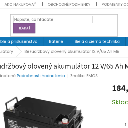
AKO NAKUPOVAŤ
OBCHODNÉ PODMIENKY
PODMIENKY O
HĽADAŤ
ble a príslušenstvo
Batérie
Biela a čierna technika
látory
Bezúdržbový olovený akumulátor 12 V/65 Ah M8
držbový olovený akumulátor 12 V/65 Ah 
rné
dnotené
Podrobnosti hodnotenia
Značka:
EMOS
enie
184,
tu
Jednotk
Skla
cena:
čiek.