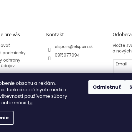
e pre vás
Kontakt
Odoberať
povať
Vložte s
elspoin
@
elspoin.sk
o nových
 podmienky
0915977094
y ochrany
Email
 údajov
Vložení
osobný
obenie obsahu a reklám,
Odmietnuť
ie funkcií sociálnych médií a
vštevnosti používame súbory
PRIHL
c informácií
tu
.
nie
.
Upraviť nastavenie cookies