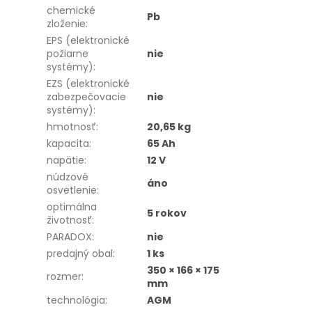
chemické
Pb
zloženie
:
EPS (elektronické
požiarne
nie
systémy)
:
EZS (elektronické
zabezpečovacie
nie
systémy)
:
hmotnosť
:
20,65 kg
kapacita
:
65 Ah
napätie
:
12 V
núdzové
áno
osvetlenie
:
optimálna
5 rokov
životnosť
:
PARADOX
:
nie
predajný obal
:
1 ks
350 × 166 × 175
rozmer
:
mm
technológia
:
AGM