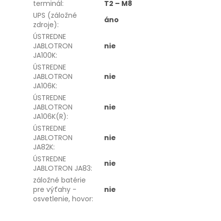
terminál
:
T2 – M8
UPS (záložné
áno
zdroje)
:
ÚSTREDNE
JABLOTRON
nie
JA100K
:
ÚSTREDNE
JABLOTRON
nie
JA106K
:
ÚSTREDNE
JABLOTRON
nie
JA106K(R)
:
ÚSTREDNE
JABLOTRON
nie
JA82K
:
ÚSTREDNE
nie
JABLOTRON JA83
:
záložné batérie
pre výťahy -
nie
osvetlenie, hovor
: