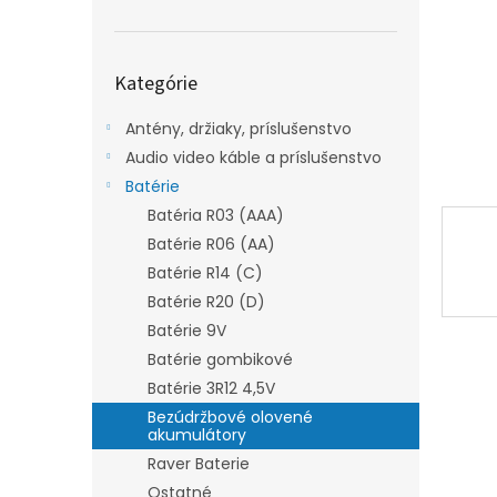
Preskočiť
Kategórie
kategórie
Antény, držiaky, príslušenstvo
Audio video káble a príslušenstvo
Batérie
Batéria R03 (AAA)
Batérie R06 (AA)
Batérie R14 (C)
Batérie R20 (D)
Batérie 9V
Batérie gombikové
Batérie 3R12 4,5V
Bezúdržbové olovené
akumulátory
Raver Baterie
Ostatné