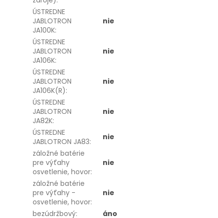
zdroje)
:
ÚSTREDNE
JABLOTRON
nie
JA100K
:
ÚSTREDNE
JABLOTRON
nie
JA106K
:
ÚSTREDNE
JABLOTRON
nie
JA106K(R)
:
ÚSTREDNE
JABLOTRON
nie
JA82K
:
ÚSTREDNE
nie
JABLOTRON JA83
:
záložné batérie
pre výťahy
nie
osvetlenie, hovor
:
záložné batérie
pre výťahy -
nie
osvetlenie, hovor
:
bezúdržbový
:
áno