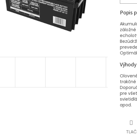
Popis 
Akumulá
záložné 
echoloty
Bezúdrž
prevede
Optimál
Výhody
Olovené
trakčné
Doporuč
pre všet
svietidl
apod.
TLAČ