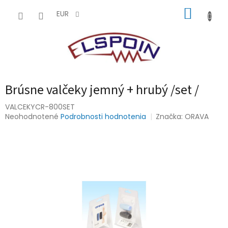
Prejsť
NÁKUP
na
EUR
obsah
KOŠÍK
Brúsne valčeky jemný + hrubý /set /
VALCEKYCR-800SET
Priemerné
Neohodnotené
Podrobnosti hodnotenia
Značka:
ORAVA
hodnotenie
produktu
je
0,0
z
5
hviezdičiek.