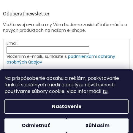
Odoberať newsletter
Vložte svoj e-mail a my Vám budeme zasielať informácie o
nových produktoch na našom e-shope.
Email
Vložením e-mailu súhlasíte s
podmienkami ochrany
osobných údajov
PRIHLÁSIŤ SA
Na prispôsobenie obsahu a reklám, poskytovanie
funkcií sociálnych médií a analýzu návštevnosti
používame súbory cookie. Viac informácií
tu
.
Vytvoril Shoptet
Nastavenie
Copyright 2026
Elspoin
. Všetky práva vyhradené.
Upraviť
Odmietnuť
Súhlasím
nastavenie cookies