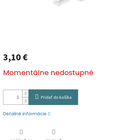
3,10 €
Jednotková
Momentálne nedostupné
cena:
Pridať do košíka
Detailné informácie