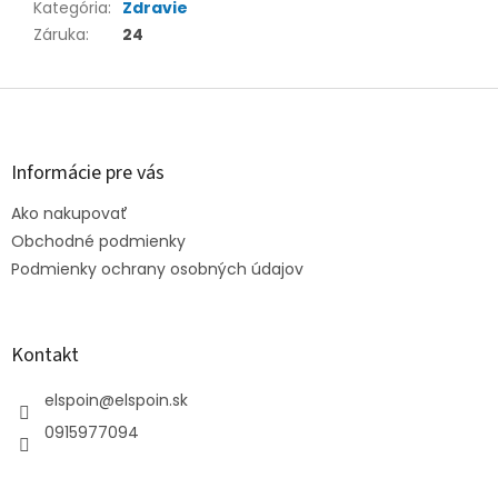
Kategória
:
Zdravie
Záruka
:
24
Z
á
p
ä
Informácie pre vás
t
Ako nakupovať
i
e
Obchodné podmienky
Podmienky ochrany osobných údajov
Kontakt
elspoin
@
elspoin.sk
0915977094