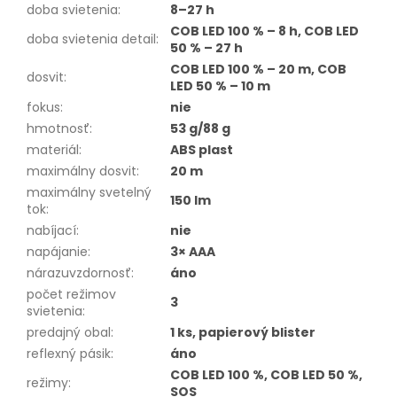
doba svietenia
:
8–27 h
COB LED 100 % – 8 h, COB LED
doba svietenia detail
:
50 % – 27 h
COB LED 100 % – 20 m, COB
dosvit
:
LED 50 % – 10 m
fokus
:
nie
hmotnosť
:
53 g/88 g
materiál
:
ABS plast
maximálny dosvit
:
20 m
maximálny svetelný
150 lm
tok
:
nabíjací
:
nie
napájanie
:
3× AAA
nárazuvzdornosť
:
áno
počet režimov
3
svietenia
:
predajný obal
:
1 ks, papierový blister
reflexný pásik
:
áno
COB LED 100 %, COB LED 50 %,
režimy
:
SOS