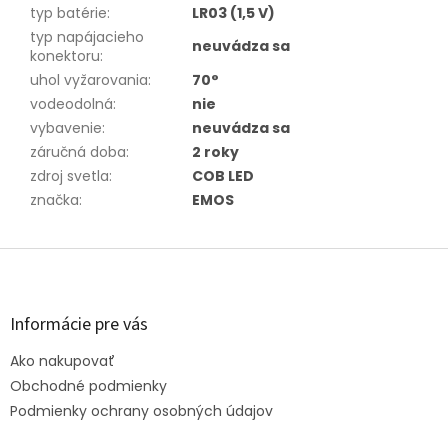
typ batérie
:
LR03 (1,5 V)
typ napájacieho
neuvádza sa
konektoru
:
uhol vyžarovania
:
70°
vodeodolná
:
nie
vybavenie
:
neuvádza sa
záručná doba
:
2 roky
zdroj svetla
:
COB LED
značka
:
EMOS
Z
á
p
ä
Informácie pre vás
t
Ako nakupovať
i
e
Obchodné podmienky
Podmienky ochrany osobných údajov