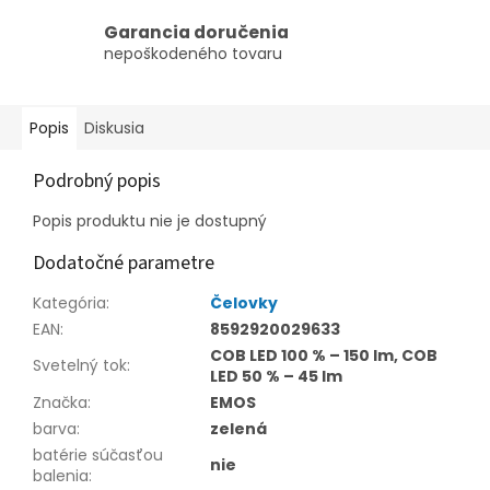
Garancia doručenia
nepoškodeného tovaru
Popis
Diskusia
Podrobný popis
Popis produktu nie je dostupný
Dodatočné parametre
Kategória
:
Čelovky
EAN
:
8592920029633
COB LED 100 % – 150 lm, COB
Svetelný tok
:
LED 50 % – 45 lm
Značka
:
EMOS
barva
:
zelená
batérie súčasťou
nie
balenia
: