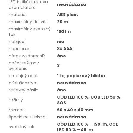
LED indikácia stavu
neuvádza sa
akumulátora
:
materiál
:
ABS plast
maximálny dosvit
:
20 m
maximálny svetelný
150 lm
tok
:
nabíjací
:
nie
napájanie
:
3× AAA
nárazuvzdornosť
:
áno
počet režimov
3
svietenia
:
predajný obal
:
1 ks, papierový blister
príslušenstvo
:
neuvádza sa
reflexný pásik
:
áno
COB LED 100 %, COB LED 50 %,
režimy
:
SOS
rozmer
:
60 × 40 × 40 mm
špeciálna funkcia
:
neuvádza sa
COB LED 100 % – 150 lm, COB
svetelný tok
:
LED 50 % – 45 lm