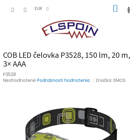
Prejsť
NÁKUP
na
EUR
obsah
KOŠÍK
COB LED čelovka P3528, 150 lm, 20 m,
3× AAA
P3528
Priemerné
Neohodnotené
Podrobnosti hodnotenia
Značka:
EMOS
hodnotenie
produktu
je
0,0
z
5
hviezdičiek.