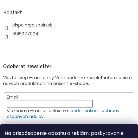
Kontakt
elspoin
@
elspoin.sk
0915977094
Odoberať newsletter
Vložte svoj e-mail a my Vám budeme zasielať informácie o
nových produktoch na našom e-shope.
Email
Vložením e-mailu súhlasíte s
podmienkami ochrany
osobných údajov
PRIHLÁSIŤ SA
Na prispôsobenie obsahu a reklám, poskytovanie