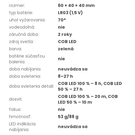
rozmer
:
60 × 40 × 40 mm
typ batérie
:
LR03 (1,5 V)
uhol vyžarovania
:
70°
vodeodolná
:
nie
záručná doba
:
2 roky
zdroj svetla
:
COB LED
barva
:
zelená
batérie súčasťou
nie
balenia
:
doba nabíjania
:
neuvádza sa
doba svietenia
:
8–27 h
COB LED 100 % – 8 h, COB LED
doba svietenia detail
:
50 % – 27 h
COB LED 100 % – 20 m, COB
dosvit
:
LED 50 % – 10 m
fokus
:
nie
hmotnosť
:
53 g/88 g
LED indikácia
neuvádza sa
nabíjania
: