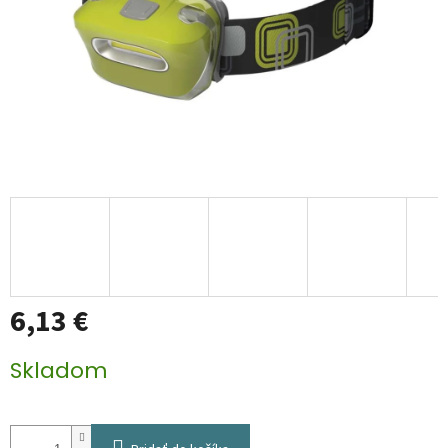
6,13 €
Jednotková
Skladom
cena: