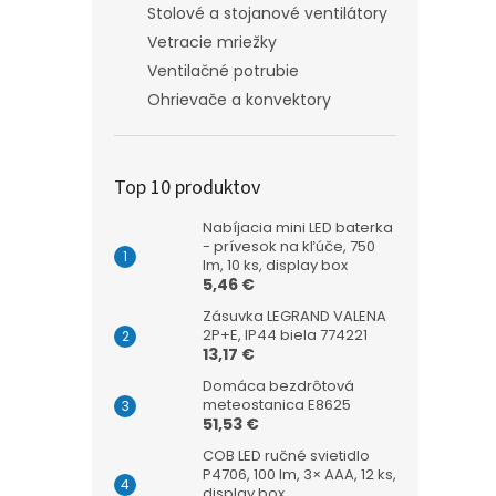
Stolové a stojanové ventilátory
Vetracie mriežky
Ventilačné potrubie
Ohrievače a konvektory
Top 10 produktov
Nabíjacia mini LED baterka
- prívesok na kľúče, 750
lm, 10 ks, display box
5,46 €
Zásuvka LEGRAND VALENA
2P+E, IP44 biela 774221
13,17 €
Domáca bezdrôtová
meteostanica E8625
51,53 €
COB LED ručné svietidlo
P4706, 100 lm, 3× AAA, 12 ks,
display box