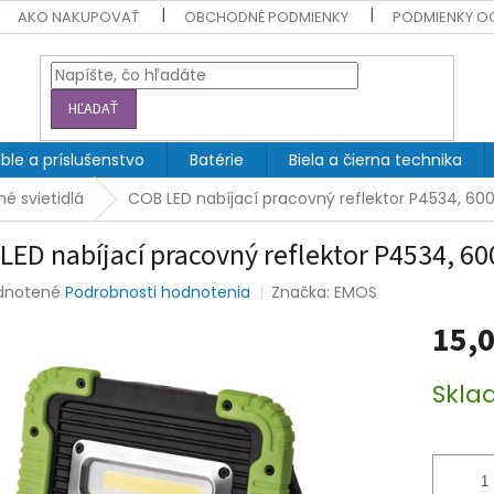
AKO NAKUPOVAŤ
OBCHODNÉ PODMIENKY
PODMIENKY O
HĽADAŤ
ble a príslušenstvo
Batérie
Biela a čierna technika
é svietidlá
COB LED nabíjací pracovný reflektor P4534, 60
LED nabíjací pracovný reflektor P4534, 6
rné
dnotené
Podrobnosti hodnotenia
Značka:
EMOS
enie
15,0
tu
Jednotk
Skla
cena:
čiek.