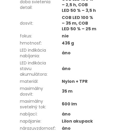
doba svietenia
– 2,5 h, COB
detail
:
LED 50 % – 3,5 h
COB LED 100 %
dosvit
:
– 35 m, COB
LED 50 % – 25 m
fokus
:
nie
hmotnosť
:
436 g
LED indikácia
áno
nabíjania
:
LED indikácia
stavu
áno
akumulátora
:
materiál
:
Nylon + TPR
maximálny
35 m
dosvit
:
maximálny
600 lm
svetelný tok
:
nabíjací
:
áno
napájanie
:
LiIon akupack
nárazuvzdornosť
:
áno