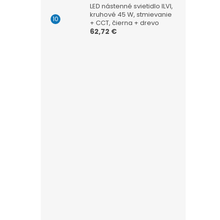
LED nástenné svietidlo ILVI,
kruhové 45 W, stmievanie
+ CCT, čierna + drevo
62,72 €