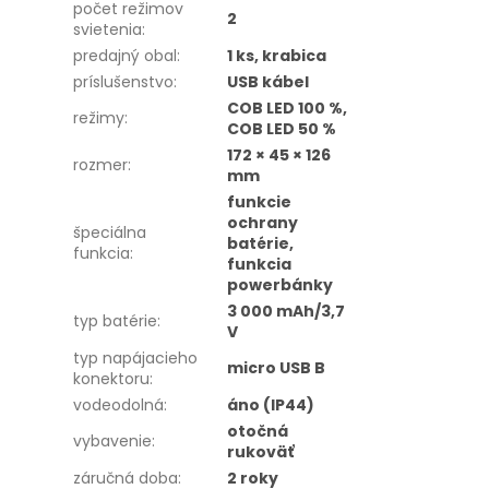
počet režimov
2
svietenia
:
predajný obal
:
1 ks, krabica
príslušenstvo
:
USB kábel
COB LED 100 %,
režimy
:
COB LED 50 %
172 × 45 × 126
rozmer
:
mm
funkcie
ochrany
špeciálna
batérie,
funkcia
:
funkcia
powerbánky
3 000 mAh/3,7
typ batérie
:
V
typ napájacieho
micro USB B
konektoru
:
vodeodolná
:
áno (IP44)
otočná
vybavenie
:
rukoväť
záručná doba
:
2 roky