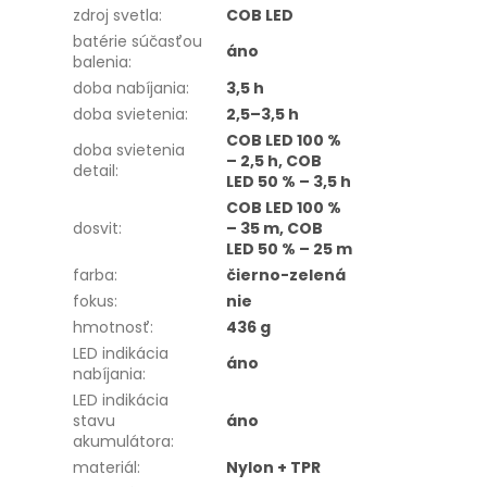
zdroj svetla
:
COB LED
batérie súčasťou
áno
balenia
:
doba nabíjania
:
3,5 h
doba svietenia
:
2,5–3,5 h
COB LED 100 %
doba svietenia
– 2,5 h, COB
detail
:
LED 50 % – 3,5 h
COB LED 100 %
dosvit
:
– 35 m, COB
LED 50 % – 25 m
farba
:
čierno-zelená
fokus
:
nie
hmotnosť
:
436 g
LED indikácia
áno
nabíjania
:
LED indikácia
stavu
áno
akumulátora
:
materiál
:
Nylon + TPR