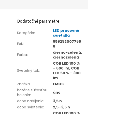
Dodatočné parametre
LED pracovné
Kategória
:
svietidlá
859292007765
EAN
:
8
čierno-zelená,
Farba
:
čiernozelená
COB LED 100 %
– 600 lm, COB
Svetelný tok
:
LED 50 % – 300
lm
Značka
:
EMOS
batérie súčasťou
áno
balenia
:
doba nabíjania
:
3,5 h
doba svietenia
:
2,5–3,5 h
COB LED 100 %