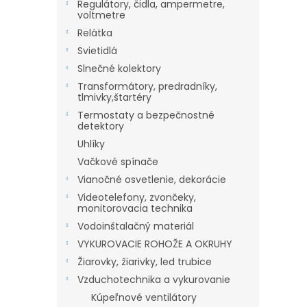
Regulátory, čidla, ampermetre,
voltmetre
Relátka
Svietidlá
Slnečné kolektory
Transformátory, predradníky,
tlmivky,štartéry
Termostaty a bezpečnostné
detektory
Uhlíky
Vačkové spínače
Vianočné osvetlenie, dekorácie
Videotelefony, zvončeky,
monitorovacia technika
Vodoinštalačný materiál
VYKUROVACIE ROHOŽE A OKRUHY
Žiarovky, žiarivky, led trubice
Vzduchotechnika a vykurovanie
Kúpeľnové ventilátory