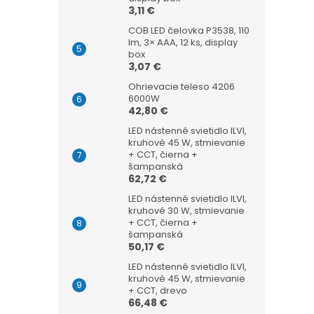
3,11 €
COB LED čelovka P3538, 110
lm, 3× AAA, 12 ks, display
box
3,07 €
Ohrievacie teleso 4206
6000W
42,80 €
LED nástenné svietidlo ILVI,
kruhové 45 W, stmievanie
+ CCT, čierna +
šampanská
62,72 €
LED nástenné svietidlo ILVI,
kruhové 30 W, stmievanie
+ CCT, čierna +
šampanská
50,17 €
LED nástenné svietidlo ILVI,
kruhové 45 W, stmievanie
+ CCT, drevo
66,48 €