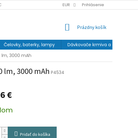
CHRANY OSOBNÝCH ÚDAJOV
EUR
Prihlásenie
NÁKUPNÝ
Prázdny košík
KOŠÍK
Čelovky, baterky, lampy
Dávkovače krmiva a fontány
0 lm, 3000 mAh
00 lm, 3000 mAh
P4534
6 €
ová
dom
Pridať do košíka