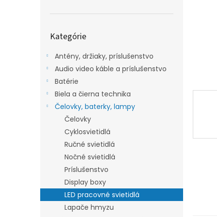
Preskočiť
Kategórie
kategórie
Antény, držiaky, príslušenstvo
Audio video káble a príslušenstvo
Batérie
Biela a čierna technika
Čelovky, baterky, lampy
Čelovky
Cyklosvietidlá
Ručné svietidlá
Nočné svietidlá
Príslušenstvo
Display boxy
LED pracovné svietidlá
Lapače hmyzu