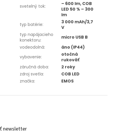
– 600 lm, COB
svetelný tok
:
LED 50 % – 300
lm
3 000 mAh/3,7
typ batérie
:
V
typ napájacieho
micro USB B
konektoru
:
vodeodolná
:
áno (IP44)
otočná
vybavenie
:
rukoväť
záručná doba
:
2 roky
zdroj svetla
:
COB LED
značka
:
EMOS
 newsletter