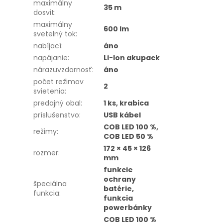
maximálny
35 m
dosvit
:
maximálny
600 lm
svetelný tok
:
nabíjací
:
áno
napájanie
:
Li-Ion akupack
nárazuvzdornosť
:
áno
počet režimov
2
svietenia
:
predajný obal
:
1 ks, krabica
príslušenstvo
:
USB kábel
COB LED 100 %,
režimy
:
COB LED 50 %
172 × 45 × 126
rozmer
:
mm
funkcie
ochrany
špeciálna
batérie,
funkcia
:
funkcia
powerbánky
COB LED 100 %