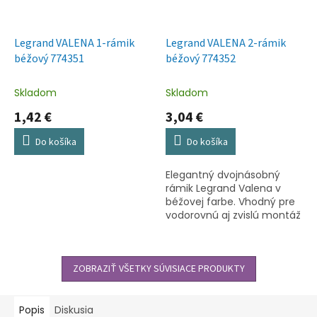
Legrand VALENA 1-rámik
Legrand VALENA 2-rámik
béžový 774351
béžový 774352
Skladom
Skladom
1,42 €
3,04 €
Do košíka
Do košíka
Elegantný dvojnásobný
rámik Legrand Valena v
béžovej farbe. Vhodný pre
vodorovnú aj zvislú montáž
vypínačov a zásuviek.
ZOBRAZIŤ VŠETKY SÚVISIACE PRODUKTY
Popis
Diskusia