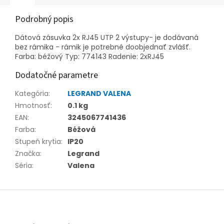
Podrobný popis
Dátová zásuvka 2x RJ45 UTP 2 výstupy- je dodávaná
bez rámika - rámik je potrebné doobjednať zvlášť.
Farba: béžový Typ: 774143 Radenie: 2xRJ45
Dodatočné parametre
Kategória
:
LEGRAND VALENA
Hmotnosť
:
0.1 kg
EAN
:
3245067741436
Farba
:
Béžová
Stupeň krytia
:
IP20
Značka
:
Legrand
Séria
:
Valena
Z
á
p