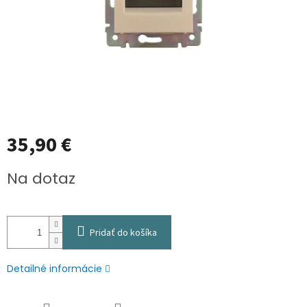
35,90 €
Jednotková
Na dotaz
cena:
Pridať do košíka
Detailné informácie