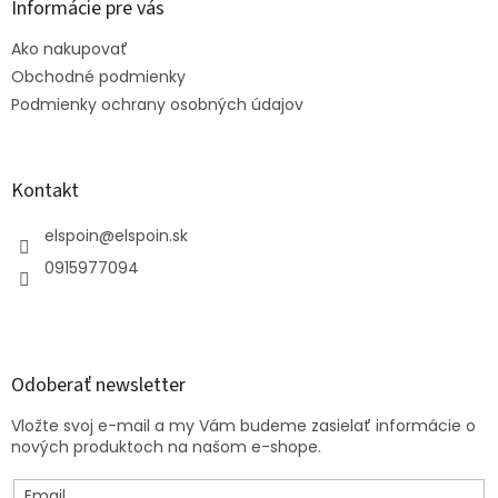
ä
Informácie pre vás
t
Ako nakupovať
i
e
Obchodné podmienky
Podmienky ochrany osobných údajov
Kontakt
elspoin
@
elspoin.sk
0915977094
Odoberať newsletter
Vložte svoj e-mail a my Vám budeme zasielať informácie o
nových produktoch na našom e-shope.
Email