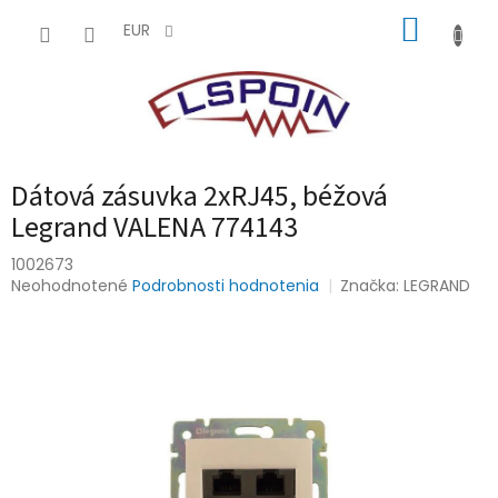
Prejsť
NÁKUP
na
EUR
obsah
KOŠÍK
Dátová zásuvka 2xRJ45, béžová
Legrand VALENA 774143
1002673
Priemerné
Neohodnotené
Podrobnosti hodnotenia
Značka:
LEGRAND
hodnotenie
produktu
je
0,0
z
5
hviezdičiek.