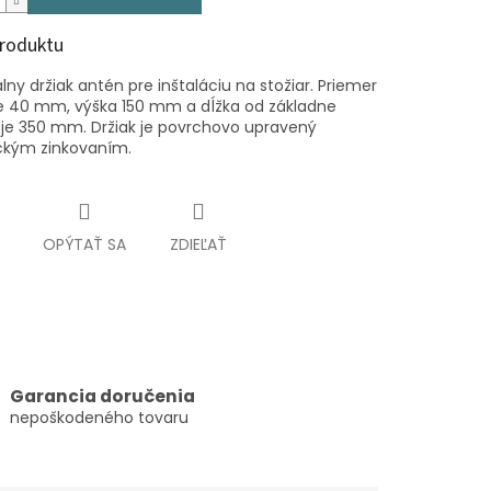
produktu
lny držiak antén pre inštaláciu na stožiar. Priemer
je 40 mm, výška 150 mm a dĺžka od základne
 je 350 mm. Držiak je povrchovo upravený
ckým zinkovaním.
OPÝTAŤ SA
ZDIEĽAŤ
Garancia doručenia
nepoškodeného tovaru