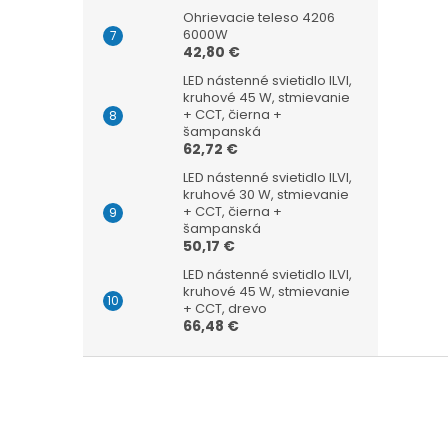
Ohrievacie teleso 4206
6000W
42,80 €
LED nástenné svietidlo ILVI,
kruhové 45 W, stmievanie
+ CCT, čierna +
šampanská
62,72 €
LED nástenné svietidlo ILVI,
kruhové 30 W, stmievanie
+ CCT, čierna +
šampanská
50,17 €
LED nástenné svietidlo ILVI,
kruhové 45 W, stmievanie
+ CCT, drevo
66,48 €
Z
á
p
ä