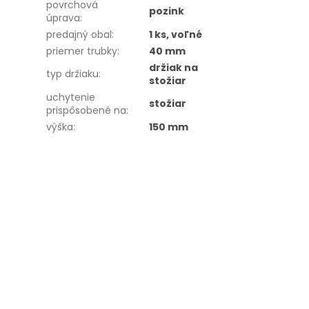
povrchová
pozink
úprava
:
predajný obal
:
1 ks, voľné
priemer trubky
:
40 mm
držiak na
typ držiaku
:
stožiar
uchytenie
stožiar
prispôsobené na
:
výška
:
150 mm