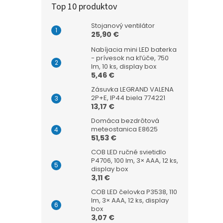
Top 10 produktov
Stojanový ventilátor
25,90 €
Nabíjacia mini LED baterka
- prívesok na kľúče, 750
lm, 10 ks, display box
5,46 €
Zásuvka LEGRAND VALENA
2P+E, IP44 biela 774221
13,17 €
Domáca bezdrôtová
meteostanica E8625
51,53 €
COB LED ručné svietidlo
P4706, 100 lm, 3× AAA, 12 ks,
display box
3,11 €
COB LED čelovka P3538, 110
lm, 3× AAA, 12 ks, display
box
3,07 €