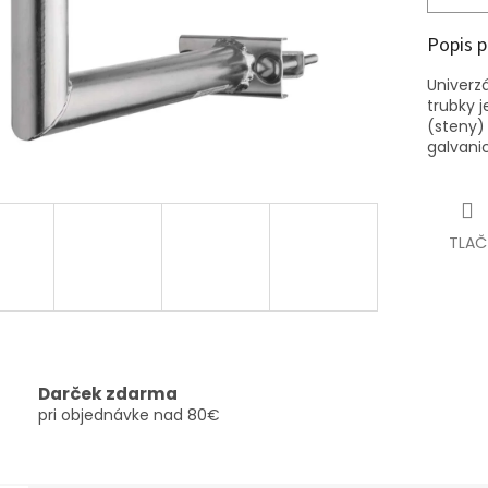
Popis 
Univerzá
trubky 
(steny)
galvani
TLAČ
Darček zdarma
pri objednávke nad 80€