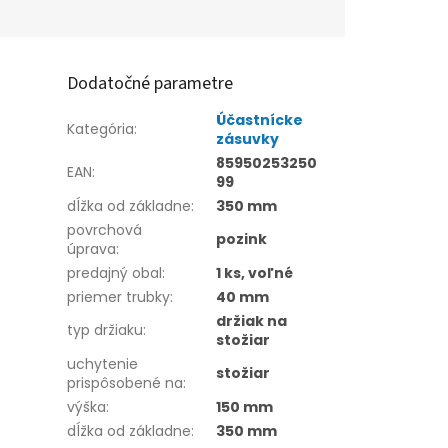
Dodatočné parametre
Účastnícke
Kategória
:
zásuvky
85950253250
EAN
:
99
dĺžka od základne
:
350 mm
povrchová
pozink
úprava
:
predajný obal
:
1 ks, voľné
priemer trubky
:
40 mm
držiak na
typ držiaku
:
stožiar
uchytenie
stožiar
prispôsobené na
:
výška
:
150 mm
dĺžka od základne
:
350 mm