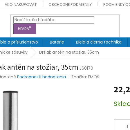
AKO NAKUPOVAŤ
OBCHODNÉ PODMIENKY
PODMIENKY O
HĽADAŤ
ble a príslušenstvo
Batérie
Biela a čierna technika
nícke zásuvky
Držiak antén na stožiar, 35cm
ak antén na stožiar, 35cm
J60170
rné
dnotené
Podrobnosti hodnotenia
Značka:
EMOS
enie
22,2
tu
Jednotk
Skla
cena:
čiek.