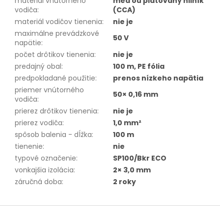
materiál vnútorného
meďou plátovaný hliník
vodiča
:
(CCA)
materiál vodičov tienenia
:
nie je
maximálne prevádzkové
50 V
napätie
:
počet drôtikov tienenia
:
nie je
predajný obal
:
100 m, PE fólia
predpokladané použitie
:
prenos nízkeho napätia
priemer vnútorného
50× 0,16 mm
vodiča
:
prierez drôtikov tienenia
:
nie je
prierez vodiča
:
1,0 mm²
spôsob balenia - dĺžka
:
100 m
tienenie
:
nie
typové označenie
:
SP100/Bkr ECO
vonkajšia izolácia
:
2× 3,0 mm
záručná doba
:
2 roky
Z