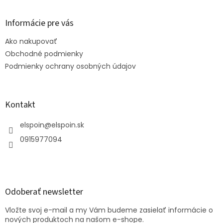
á
p
ä
Informácie pre vás
t
Ako nakupovať
i
e
Obchodné podmienky
Podmienky ochrany osobných údajov
Kontakt
elspoin
@
elspoin.sk
0915977094
Odoberať newsletter
Vložte svoj e-mail a my Vám budeme zasielať informácie o
nových produktoch na našom e-shope.