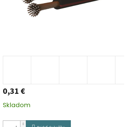
0,31 €
Jednotková
Skladom
cena: