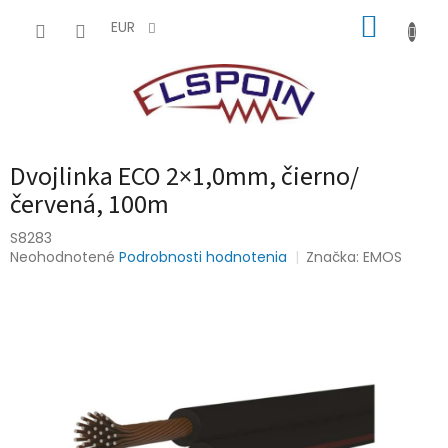
Prejsť
NÁKUP
na
EUR
obsah
KOŠÍK
Dvojlinka ECO 2×1,0mm, čierno/
červená, 100m
S8283
Priemerné
Neohodnotené
Podrobnosti hodnotenia
Značka:
EMOS
hodnotenie
produktu
je
0,0
z
5
hviezdičiek.