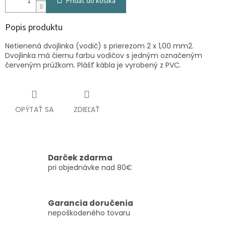
Pridať do košíka
Popis produktu
Netienená dvojlinka (vodič) s prierezom 2 x 1,00 mm2.
Dvojlinka má čiernu farbu vodičov s jedným označeným
červeným prúžkom. Plášť kábla je vyrobený z PVC.
OPÝTAŤ SA
ZDIEĽAŤ
Darček zdarma
pri objednávke nad 80€
Garancia doručenia
nepoškodeného tovaru