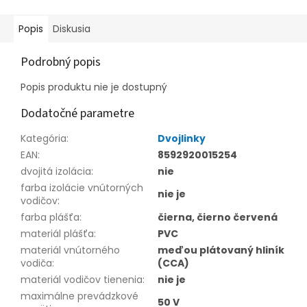
Popis
Diskusia
Podrobný popis
Popis produktu nie je dostupný
Dodatočné parametre
Kategória
:
Dvojlinky
EAN
:
8592920015254
dvojitá izolácia
:
nie
farba izolácie vnútorných
nie je
vodičov
:
farba plášťa
:
čierna, čierno červená
materiál plášťa
:
PVC
materiál vnútorného
meďou plátovaný hliník
vodiča
:
(CCA)
materiál vodičov tienenia
:
nie je
maximálne prevádzkové
50 V