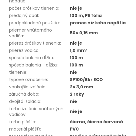
napätie
:
počet drôtikov tienenia
:
nie je
predajný obal
:
100 m, PE fólia
predpokladané použitie
:
prenos nízkeho napätia
priemer vnútorného
50× 0,16 mm
vodiča
:
prierez drôtikov tienenia
:
nie je
prierez vodiča
:
1,0 mm²
spôsob balenia dĺžka
:
100 m
spôsob balenia - dĺžka
:
100 m
tienenie
:
nie
typové označenie
:
SP100/Bkr ECO
vonkajšia izolácia
:
2× 3,0 mm
záručná doba
:
2 roky
dvojitá izolácia
:
nie
farba izolácie vnútorných
nie je
vodičov
:
farba plášťa
:
čierna, čierno červená
materiál plášťa
:
PVC