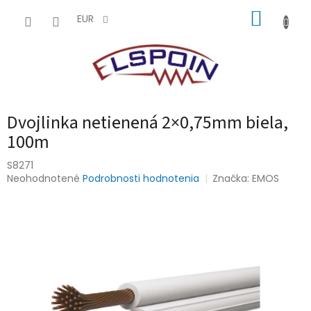
Prejsť
NÁKUP
na
EUR
obsah
KOŠÍK
Dvojlinka netienená 2×0,75mm biela,
100m
S8271
Priemerné
Neohodnotené
Podrobnosti hodnotenia
Značka:
EMOS
hodnotenie
produktu
je
0,0
z
5
hviezdičiek.