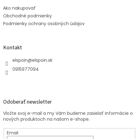
t
Ako nakupovať
i
e
Obchodné podmienky
Podmienky ochrany osobných údajov
Kontakt
elspoin
@
elspoin.sk
0915977094
Odoberať newsletter
Vložte svoj e-mail a my Vám budeme zasielať informácie o
nových produktoch na našom e-shope.
Email