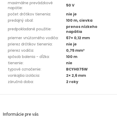
maximálne prevádzkové
50 V
napätie
:
počet drôtikov tienenia
:
nie je
predajný obal
:
100 m, cievka
prenos nízkeho
predpokladané použitie
:
napätia
priemer vnútorného vodiča
:
67× 0,12 mm
prierez drôtikov tienenia
:
nie je
prierez vodiča
:
0,75 mm²
spôsob balenia - dĺžka
:
100 m
tienenie
:
nie
typové označenie
:
BCYH075W
vonkajšia izolácia
:
2× 2,6 mm
záručná doba
:
2 roky
Z
á
p
ä
Informácie pre vás