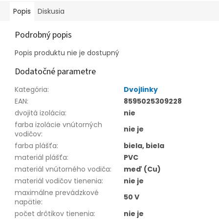
Popis
Diskusia
Podrobný popis
Popis produktu nie je dostupný
Dodatočné parametre
Kategória
:
Dvojlinky
EAN
:
8595025309228
dvojitá izolácia
:
nie
farba izolácie vnútorných
nie je
vodičov
:
farba plášťa
:
biela, biela
materiál plášťa
:
PVC
materiál vnútorného vodiča
:
meď (Cu)
materiál vodičov tienenia
:
nie je
maximálne prevádzkové
50 V
napätie
:
počet drôtikov tienenia
:
nie je