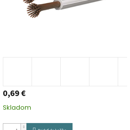
0,69 €
Jednotková
Skladom
cena: