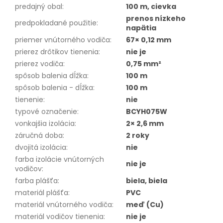
predajný obal
:
100 m, cievka
prenos nízkeho
predpokladané použitie
:
napätia
priemer vnútorného vodiča
:
67× 0,12 mm
prierez drôtikov tienenia
:
nie je
prierez vodiča
:
0,75 mm²
spôsob balenia dĺžka
:
100 m
spôsob balenia - dĺžka
:
100 m
tienenie
:
nie
typové označenie
:
BCYH075W
vonkajšia izolácia
:
2× 2,6 mm
záručná doba
:
2 roky
dvojitá izolácia
:
nie
farba izolácie vnútorných
nie je
vodičov
:
farba plášťa
:
biela, biela
materiál plášťa
:
PVC
materiál vnútorného vodiča
:
meď (Cu)
materiál vodičov tienenia
:
nie je