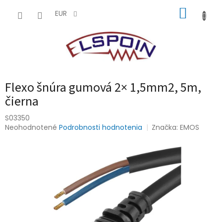
Prejsť
NÁKUP
na
EUR
obsah
KOŠÍK
Flexo šnúra gumová 2× 1,5mm2, 5m,
čierna
S03350
Priemerné
Neohodnotené
Podrobnosti hodnotenia
Značka:
EMOS
hodnotenie
produktu
je
0,0
z
5
hviezdičiek.