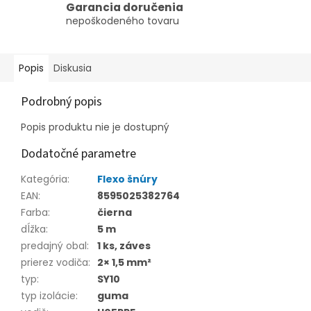
Garancia doručenia
nepoškodeného tovaru
Popis
Diskusia
Podrobný popis
Popis produktu nie je dostupný
Dodatočné parametre
Kategória
:
Flexo šnúry
EAN
:
8595025382764
Farba
:
čierna
dĺžka
:
5 m
predajný obal
:
1 ks, záves
prierez vodiča
:
2× 1,5 mm²
typ
:
SY10
typ izolácie
:
guma