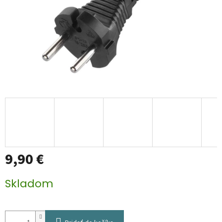
9,90 €
Jednotková
Skladom
cena: