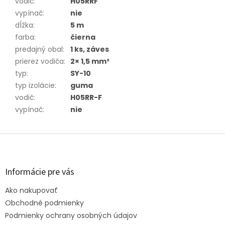
vodič
:
H05RRF
vypínač
:
nie
dĺžka
:
5 m
farba
:
čierna
predajný obal
:
1 ks, záves
prierez vodiča
:
2× 1,5 mm²
typ
:
SY-10
typ izolácie
:
guma
vodič
:
H05RR-F
vypínač
:
nie
Z
á
p
ä
Informácie pre vás
t
Ako nakupovať
i
e
Obchodné podmienky
Podmienky ochrany osobných údajov