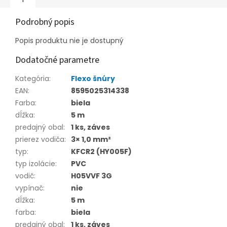
Podrobný popis
Popis produktu nie je dostupný
Dodatočné parametre
Kategória
:
Flexo šnúry
EAN
:
8595025314338
Farba
:
biela
dĺžka
:
5 m
predajný obal
:
1 ks, záves
prierez vodiča
:
3× 1,0 mm²
typ
:
KFCR2 (HY005F)
typ izolácie
:
PVC
vodič
:
H05VVF 3G
vypínač
:
nie
dĺžka
:
5 m
farba
:
biela
predajný obal
:
1 ks, záves