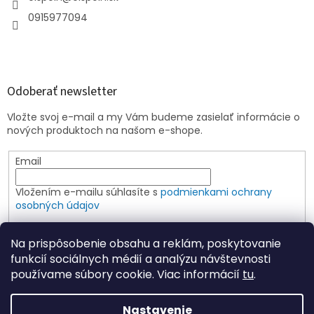
0915977094
Odoberať newsletter
Vložte svoj e-mail a my Vám budeme zasielať informácie o
nových produktoch na našom e-shope.
Email
Vložením e-mailu súhlasíte s
podmienkami ochrany
osobných údajov
PRIHLÁSIŤ SA
Na prispôsobenie obsahu a reklám, poskytovanie
funkcií sociálnych médií a analýzu návštevnosti
používame súbory cookie. Viac informácií
tu
.
Vytvoril Shoptet
Nastavenie