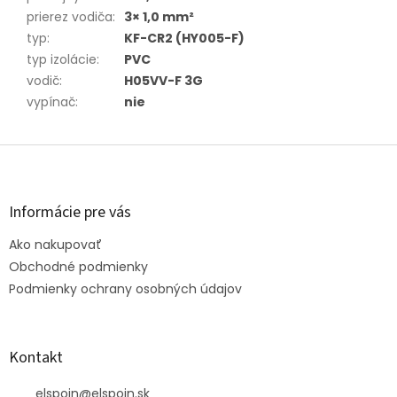
prierez vodiča
:
3× 1,0 mm²
typ
:
KF-CR2 (HY005-F)
typ izolácie
:
PVC
vodič
:
H05VV-F 3G
vypínač
:
nie
Z
á
p
ä
Informácie pre vás
t
Ako nakupovať
i
e
Obchodné podmienky
Podmienky ochrany osobných údajov
Kontakt
elspoin
@
elspoin.sk