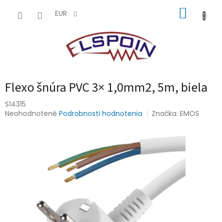
Prejsť
NÁKUP
na
EUR
obsah
KOŠÍK
Flexo šnúra PVC 3× 1,0mm2, 5m, biela
S14315
Priemerné
Neohodnotené
Podrobnosti hodnotenia
Značka:
EMOS
hodnotenie
produktu
je
0,0
z
5
hviezdičiek.