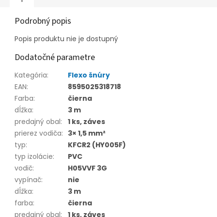
Podrobný popis
Popis produktu nie je dostupný
Dodatočné parametre
Kategória
:
Flexo šnúry
EAN
:
8595025318718
Farba
:
čierna
dĺžka
:
3 m
predajný obal
:
1 ks, záves
prierez vodiča
:
3× 1,5 mm²
typ
:
KFCR2 (HY005F)
typ izolácie
:
PVC
vodič
:
H05VVF 3G
vypínač
:
nie
dĺžka
:
3 m
farba
:
čierna
predajný obal
:
1 ks, záves