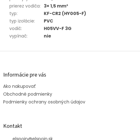
prierez vodiča
:
3× 1,5 mm²
typ
:
KF-CR2 (HY005-F)
typ izolácie
:
PVC
vodič
:
H05VV-F 3G
vypínač
:
nie
Z
á
p
ä
Informácie pre vás
t
Ako nakupovať
i
e
Obchodné podmienky
Podmienky ochrany osobných údajov
Kontakt
elspoin
@
elspoin.sk