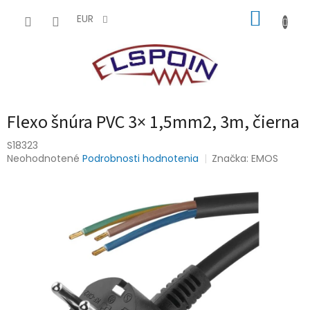
Prejsť
NÁKUP
na
EUR
obsah
KOŠÍK
Flexo šnúra PVC 3× 1,5mm2, 3m, čierna
S18323
Priemerné
Neohodnotené
Podrobnosti hodnotenia
Značka:
EMOS
hodnotenie
produktu
je
0,0
z
5
hviezdičiek.