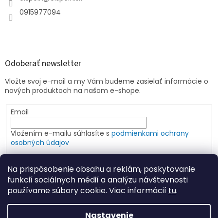
0915977094
Odoberať newsletter
Vložte svoj e-mail a my Vám budeme zasielať informácie o
nových produktoch na našom e-shope.
Email
Vložením e-mailu súhlasíte s
podmienkami ochrany
osobných údajov
PRIHLÁSIŤ SA
Na prispôsobenie obsahu a reklám, poskytovanie
funkcií sociálnych médií a analýzu návštevnosti
používame súbory cookie. Viac informácií
tu
.
Vytvoril Shoptet
Nastavenie