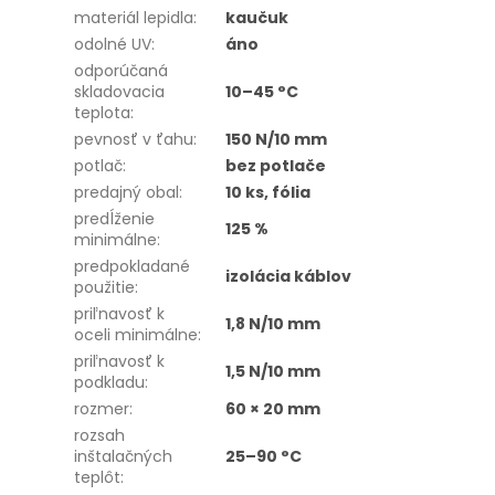
materiál lepidla
:
kaučuk
odolné UV
:
áno
odporúčaná
skladovacia
10–45 °C
teplota
:
pevnosť v ťahu
:
150 N/10 mm
potlač
:
bez potlače
predajný obal
:
10 ks, fólia
predĺženie
125 %
minimálne
:
predpokladané
izolácia káblov
použitie
:
priľnavosť k
1,8 N/10 mm
oceli minimálne
:
priľnavosť k
1,5 N/10 mm
podkladu
:
rozmer
:
60 × 20 mm
rozsah
inštalačných
25–90 °C
teplôt
: