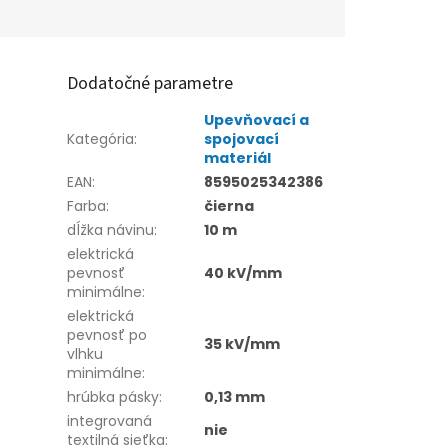
Dodatočné parametre
Upevňovací a
Kategória
:
spojovací
materiál
EAN
:
8595025342386
Farba
:
čierna
dĺžka návinu
:
10 m
elektrická
pevnosť
40 kV/mm
minimálne
:
elektrická
pevnosť po
35 kV/mm
vlhku
minimálne
:
hrúbka pásky
:
0,13 mm
integrovaná
nie
textilná sieťka
: