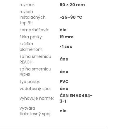
rozmer
:
60 × 20 mm
rozsah
inštalačných
-25–90 °C
teplôt
:
samozhášavé
:
nie
šírka pásky
:
19 mm
skúška
<1 sec
plameňom
:
spĺňa smernicu
áno
REACH
:
spĺňa smernicu
áno
ROHS
:
typ pásky
:
PVC
vodotesný spoj
:
áno
ČSN EN 60454-
vyhovuje norme
:
3-1
vytvára
nie
tlakotesný spoj
: