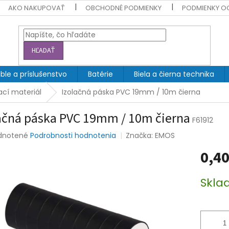
AKO NAKUPOVAŤ
OBCHODNÉ PODMIENKY
PODMIENKY O
HĽADAŤ
ble a príslušenstvo
Batérie
Biela a čierna technika
cí materiál
Izolačná páska PVC 19mm / 10m čierna
ačná páska PVC 19mm / 10m čierna
F61912
rné
dnotené
Podrobnosti hodnotenia
Značka:
EMOS
enie
0,40
tu
Jednotk
Skla
cena:
čiek.