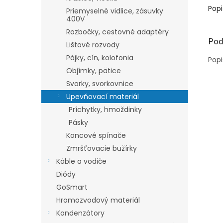
Popi
Priemyselné vidlice, zásuvky
400V
Rozbočky, cestovné adaptéry
Pod
Lištové rozvody
Pájky, cín, kolofonia
Popi
Objímky, pätice
Svorky, svorkovnice
Upevňovací materiál
Príchytky, hmoždinky
Pásky
Koncové spínače
Zmršťovacie bužírky
Káble a vodiče
Diódy
GoSmart
Hromozvodový materiál
Kondenzátory