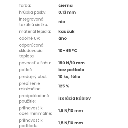
farba
:
čierna
hrúbka pásky
:
0,13 mm
integrovaná
nie
textilná sieťka
:
materiál lepidla
:
kaučuk
odolné UV
:
áno
odporúčaná
skladovacia
10–45 °C
teplota
:
pevnosť v ťahu
:
150 N/10 mm
potlač
:
bez potlače
predajný obal
:
10 ks, fólia
predĺženie
125 %
minimálne
:
predpokladané
izolácia káblov
použitie
:
priľnavosť k
1,8 N/10 mm
oceli minimálne
:
priľnavosť k
1,5 N/10 mm
podkladu
: