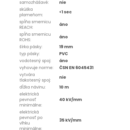
samozhášavé
:
nie
skúška
<1 sec
plameňom
:
spĺňa smernicu
áno
REACH
:
spĺňa smernicu
áno
ROHS
:
šírka pásky
:
19 mm
typ pásky
:
PVC
vodotesný spoj
:
áno
vyhovuje norme
:
ČSN EN 6045431
vytvára
nie
tlakotesný spoj
:
dĺžka návinu
:
10 m
elektrická
pevnosť
40 kV/mm
minimálne
:
elektrická
pevnosť po
35 kV/mm
vlhku
minimálne
: