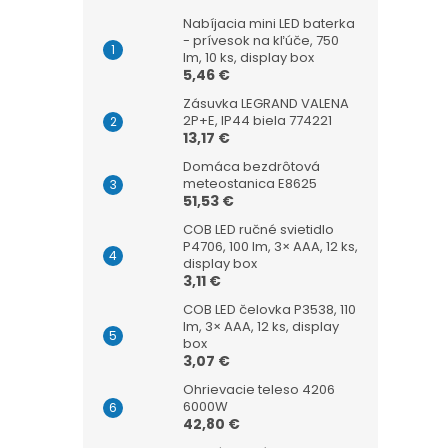
Nabíjacia mini LED baterka
- prívesok na kľúče, 750
lm, 10 ks, display box
5,46 €
Zásuvka LEGRAND VALENA
2P+E, IP44 biela 774221
13,17 €
Domáca bezdrôtová
meteostanica E8625
51,53 €
COB LED ručné svietidlo
P4706, 100 lm, 3× AAA, 12 ks,
display box
3,11 €
COB LED čelovka P3538, 110
lm, 3× AAA, 12 ks, display
box
3,07 €
Ohrievacie teleso 4206
6000W
42,80 €