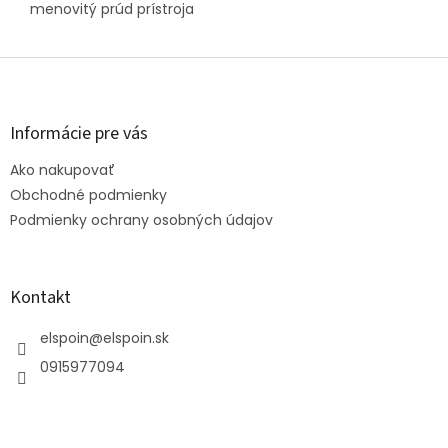
menovitý prúd prístroja
Z
á
p
ä
Informácie pre vás
t
Ako nakupovať
i
e
Obchodné podmienky
Podmienky ochrany osobných údajov
Kontakt
elspoin
@
elspoin.sk
0915977094