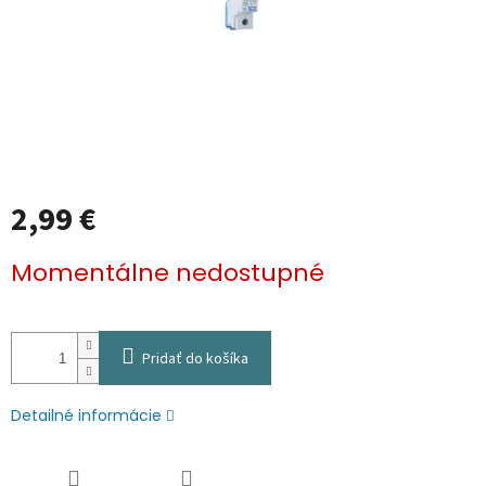
2,99 €
Jednotková
Momentálne nedostupné
cena:
Pridať do košíka
Detailné informácie