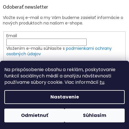
Odoberať newsletter
Vložte svoj e-mail a my Vám budeme zasielať informácie o
nových produktoch na našom e-shope.
Email
Vložením e-mailu súhlasíte s
podmienkami ochrany
osobných údajov
PRIHLÁSIŤ SA
Na prispôsobenie obsahu a reklám, poskytovanie
funkcií sociálnych médií a analýzu návštevnosti
používame súbory cookie. Viac informácií
tu
.
Vytvoril Shoptet
Nastavenie
Copyright 2026
Elspoin
. Všetky práva vyhradené.
Upraviť
Odmietnuť
Súhlasím
nastavenie cookies