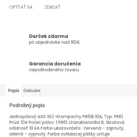
OPÝTAŤ SA
ZDIEĽAŤ
Darček zdarma
pri objednávke nad 80€
Garancia doručenia
nepoškodeného tovaru
Popis
Diskusia
Podrobný popis
Jednopólový istič SEZ-Krompachy PR61B 10A, Typ: PR61
Prúd: 10A Počet pólov: 1 PR61 charakteristika B, Skratová
odolnosť 10 kA Farba ukazovateľa : červená - zapnutý,
zelená - vypnutý. Farba ovládacej páčky určuje