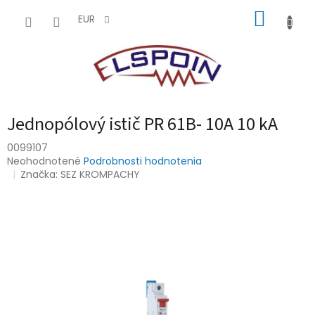
Prejsť
NÁKUP
na
EUR
obsah
KOŠÍK
Jednopólový istič PR 61B- 10A 10 kA
0099107
Priemerné
Neohodnotené
Podrobnosti hodnotenia
hodnotenie
Značka:
SEZ KROMPACHY
produktu
je
0,0
z
5
hviezdičiek.