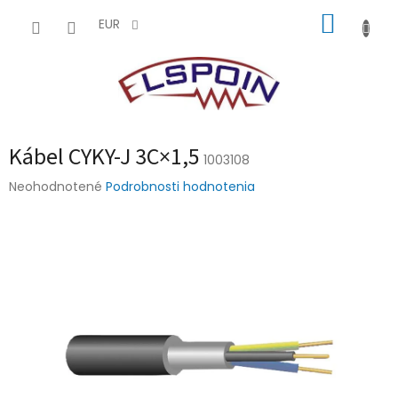
Prejsť
NÁKUP
na
EUR
obsah
KOŠÍK
Kábel CYKY-J 3C×1,5
1003108
Priemerné
Neohodnotené
Podrobnosti hodnotenia
hodnotenie
produktu
je
0,0
z
5
hviezdičiek.