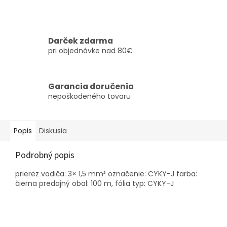
Darček zdarma
pri objednávke nad 80€
Garancia doručenia
nepoškodeného tovaru
Popis
Diskusia
Podrobný popis
prierez vodiča: 3× 1,5 mm² označenie: CYKY-J farba:
čierna predajný obal: 100 m, fólia typ: CYKY-J
Z
á