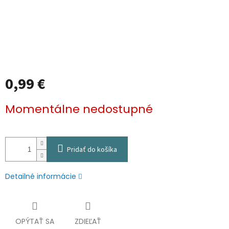
0,99 €
Jednotková
Momentálne nedostupné
cena:
Pridať do košíka
Detailné informácie
OPÝTAŤ SA
ZDIEĽAŤ