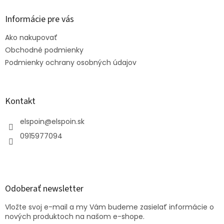
p
ä
Informácie pre vás
t
Ako nakupovať
i
e
Obchodné podmienky
Podmienky ochrany osobných údajov
Kontakt
elspoin
@
elspoin.sk
0915977094
Odoberať newsletter
Vložte svoj e-mail a my Vám budeme zasielať informácie o
nových produktoch na našom e-shope.