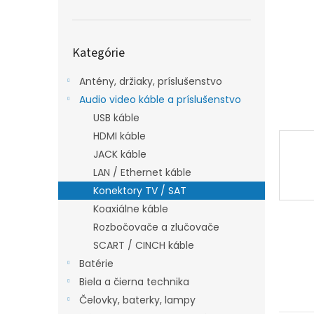
Preskočiť
Kategórie
kategórie
Antény, držiaky, príslušenstvo
Audio video káble a príslušenstvo
USB káble
HDMI káble
JACK káble
LAN / Ethernet káble
Konektory TV / SAT
Koaxiálne káble
Rozbočovače a zlučovače
SCART / CINCH káble
Batérie
Biela a čierna technika
Čelovky, baterky, lampy