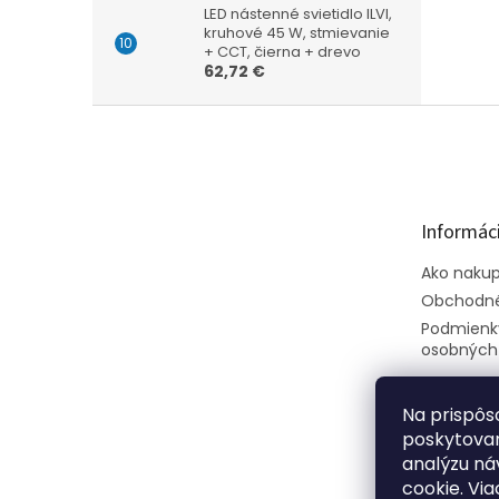
LED nástenné svietidlo ILVI,
kruhové 45 W, stmievanie
+ CCT, čierna + drevo
62,72 €
Z
á
p
ä
t
Informáci
i
e
Ako naku
Obchodné
Podmienk
osobných
Na prispôs
poskytovan
analýzu ná
cookie. Via