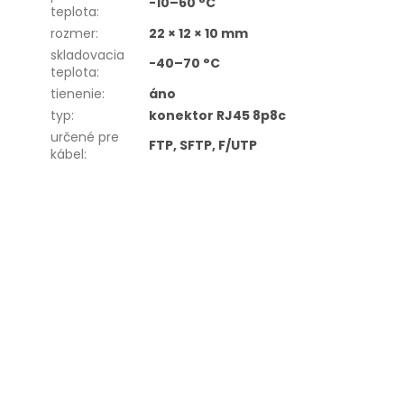
-10–60 °C
teplota
:
rozmer
:
22 × 12 × 10 mm
skladovacia
-40–70 °C
teplota
:
tienenie
:
áno
typ
:
konektor RJ45 8p8c
určené pre
FTP, SFTP, F/UTP
kábel
: