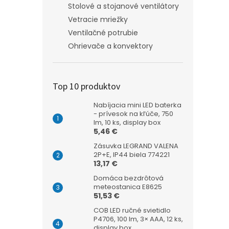
Stolové a stojanové ventilátory
Vetracie mriežky
Ventilačné potrubie
Ohrievače a konvektory
Top 10 produktov
Nabíjacia mini LED baterka
- prívesok na kľúče, 750
lm, 10 ks, display box
5,46 €
Zásuvka LEGRAND VALENA
2P+E, IP44 biela 774221
13,17 €
Domáca bezdrôtová
meteostanica E8625
51,53 €
COB LED ručné svietidlo
P4706, 100 lm, 3× AAA, 12 ks,
display box