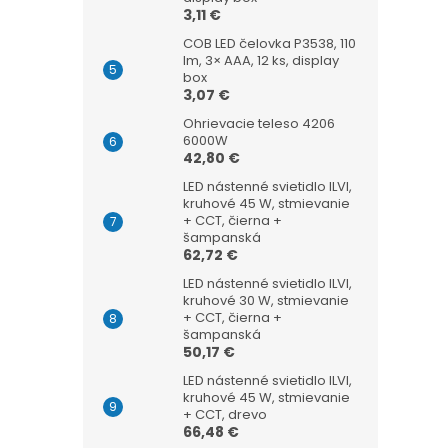
3,11 €
COB LED čelovka P3538, 110
lm, 3× AAA, 12 ks, display
box
3,07 €
Ohrievacie teleso 4206
6000W
42,80 €
LED nástenné svietidlo ILVI,
kruhové 45 W, stmievanie
+ CCT, čierna +
šampanská
62,72 €
LED nástenné svietidlo ILVI,
kruhové 30 W, stmievanie
+ CCT, čierna +
šampanská
50,17 €
LED nástenné svietidlo ILVI,
kruhové 45 W, stmievanie
+ CCT, drevo
66,48 €