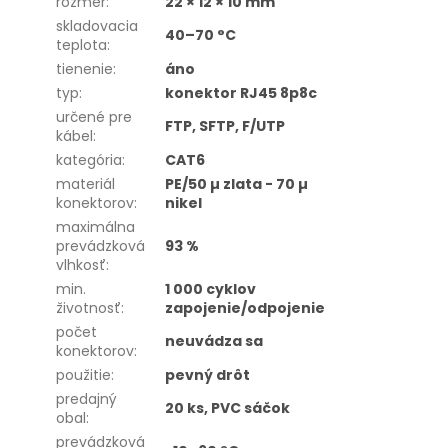
rozmer
:
22 × 12 × 10 mm
skladovacia
40–70 °C
teplota
:
tienenie
:
áno
typ
:
konektor RJ45 8p8c
určené pre
FTP, SFTP, F/UTP
kábel
:
kategória
:
CAT6
materiál
PE/50 µ zlata - 70 µ
konektorov
:
nikel
maximálna
prevádzková
93 %
vlhkosť
:
min.
1 000 cyklov
životnosť
:
zapojenie/odpojenie
počet
neuvádza sa
konektorov
:
použitie
:
pevný drôt
predajný
20 ks, PVC sáčok
obal
:
prevádzková