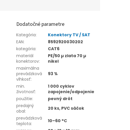
Dodatočné parametre
Kategória
:
Konektory TV / SAT
EAN
:
8592920030202
kategória
:
CAT6
materiál
PE/50 µ zlata 70 µ
konektorov
:
nikel
maximálna
prevádzková
93 %
vlhkosť
:
min.
1 000 cyklov
životnosť
:
zapojenie/odpojenie
použitie
:
pevný drôt
predajný
20 ks, PVC sáčok
obal
:
prevádzková
10–60 °C
teplota
: