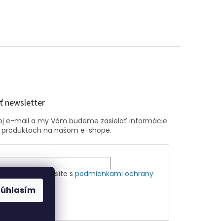
 newsletter
voj e-mail a my Vám budeme zasielať informácie
 produktoch na našom e-shope.
m e-mailu súhlasíte s
podmienkami ochrany
ch údajov
Súhlasím
ÁSIŤ SA