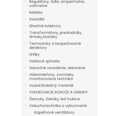
Regulátory, čidla, ampermetre,
voltmetre
Relátka
Svietidlá
Slnečné kolektory
Transformátory, predradníky,
tlmivky,štartéry
Termostaty a bezpečnostné
detektory
Uhlíky
Vačkové spínače
Vianočné osvetlenie, dekorácie
Videotelefony, zvončeky,
monitorovacia technika
Vodoinštalačný materiál
VYKUROVACIE ROHOŽE A OKRUHY
Žiarovky, žiarivky, led trubice
Vzduchotechnika a vykurovanie
Kúpeľnové ventilátory