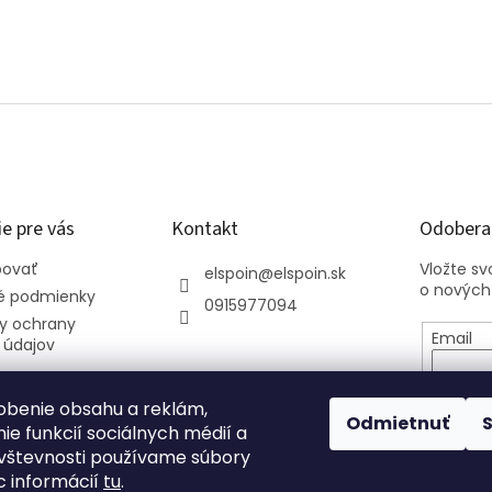
e pre vás
Kontakt
Odoberať
povať
Vložte s
elspoin
@
elspoin.sk
o nových
 podmienky
0915977094
y ochrany
Email
 údajov
Vložení
osobný
obenie obsahu a reklám,
Odmietnuť
ie funkcií sociálnych médií a
vštevnosti používame súbory
PRIHL
c informácií
tu
.