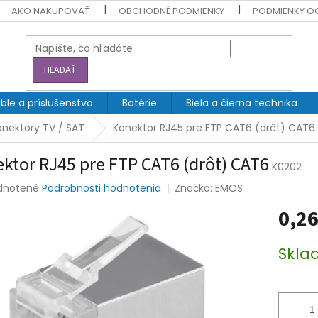
AKO NAKUPOVAŤ
OBCHODNÉ PODMIENKY
PODMIENKY O
HĽADAŤ
ble a príslušenstvo
Batérie
Biela a čierna technika
onektory TV / SAT
Konektor RJ45 pre FTP CAT6 (drôt) CAT6
ktor RJ45 pre FTP CAT6 (drôt) CAT6
K0202
rné
dnotené
Podrobnosti hodnotenia
Značka:
EMOS
enie
0,26
tu
Jednotk
Skla
cena:
čiek.