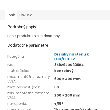
Popis
Diskusia
Podrobný popis
Popis produktu nie je dostupný
Dodatočné parametre
Držiaky na stenu k
Kategória
:
LCD/LED TV
EAN
:
8592920033654
druh držiaka
:
konzolový
max. montážne rozmery
600 × 400 mm
VESA
:
max. nosnosť (kg)
:
60
min. montážne rozmery
200 × 200 mm
VESA
:
naklopenie
:
+/15°
predajný obal
:
1 ks, papierová krabica