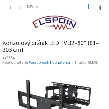
Prejsť
NÁKUP
na
EUR
obsah
KOŠÍK
Konzolový držiak LED TV 32–80" (81–
203 cm)
KT3564
Priemerné
Neohodnotené
Podrobnosti hodnotenia
Značka:
EMOS
hodnotenie
produktu
je
0,0
z
5
hviezdičiek.