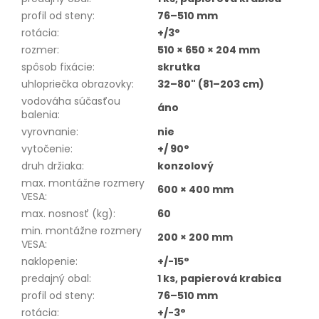
profil od steny
:
76–510 mm
rotácia
:
+/3°
rozmer
:
510 × 650 × 204 mm
spôsob fixácie
:
skrutka
uhlopriečka obrazovky
:
32–80" (81–203 cm)
vodováha súčasťou
áno
balenia
:
vyrovnanie
:
nie
vytočenie
:
+/ 90°
druh držiaka
:
konzolový
max. montážne rozmery
600 × 400 mm
VESA
:
max. nosnosť (kg)
:
60
min. montážne rozmery
200 × 200 mm
VESA
:
naklopenie
:
+/-15°
predajný obal
:
1 ks, papierová krabica
profil od steny
:
76–510 mm
rotácia
:
+/-3°