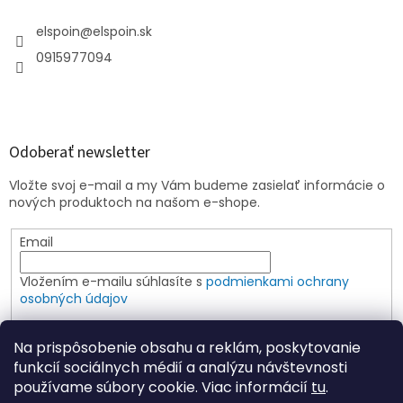
elspoin
@
elspoin.sk
0915977094
Odoberať newsletter
Vložte svoj e-mail a my Vám budeme zasielať informácie o
nových produktoch na našom e-shope.
Email
Vložením e-mailu súhlasíte s
podmienkami ochrany
osobných údajov
PRIHLÁSIŤ SA
Na prispôsobenie obsahu a reklám, poskytovanie
funkcií sociálnych médií a analýzu návštevnosti
používame súbory cookie. Viac informácií
tu
.