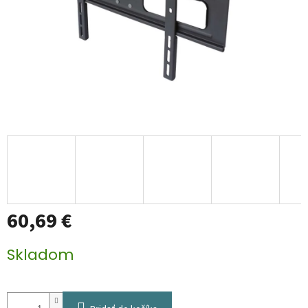
60,69 €
Jednotková
Skladom
cena: