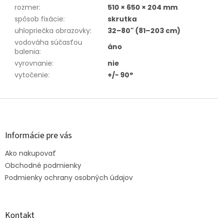
rozmer
:
510 × 650 × 204 mm
spôsob fixácie
:
skrutka
uhlopriečka obrazovky
:
32–80" (81–203 cm)
vodováha súčasťou
áno
balenia
:
vyrovnanie
:
nie
vytočenie
:
+/- 90°
Z
á
p
ä
Informácie pre vás
t
Ako nakupovať
i
e
Obchodné podmienky
Podmienky ochrany osobných údajov
Kontakt