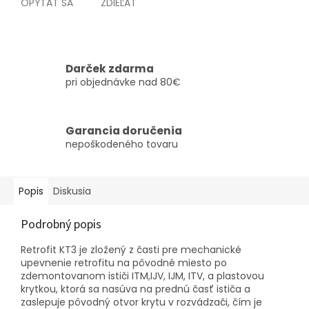
OPÝTAŤ SA
ZDIEĽAŤ
Darček zdarma
pri objednávke nad 80€
Garancia doručenia
nepoškodeného tovaru
Popis
Diskusia
Podrobný popis
Retrofit KT3 je zložený z časti pre mechanické
upevnenie retrofitu na pôvodné miesto po
zdemontovanom ističi ITM,IJV, IJM, ITV, a plastovou
krytkou, ktorá sa nasúva na prednú časť ističa a
zaslepuje pôvodný otvor krytu v rozvádzači, čím je