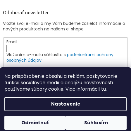
Odoberať newsletter
Vložte svoj e-mail a my Vám budeme zasielať informácie o
nových produktoch na našom e-shope.
Email
Vložením e-mailu súhlasíte s
podmienkami ochrany
osobných údajov
PRIHLÁSIŤ SA
Na prispôsobenie obsahu a reklám, poskytovanie
funkcií sociálnych médií a analýzu návštevnosti
používame súbory cookie. Viac informácií
tu
.
Vytvoril Shoptet
Nastavenie
Copyright 2026
Elspoin
. Všetky práva vyhradené.
Upraviť
Odmietnuť
Súhlasím
nastavenie cookies