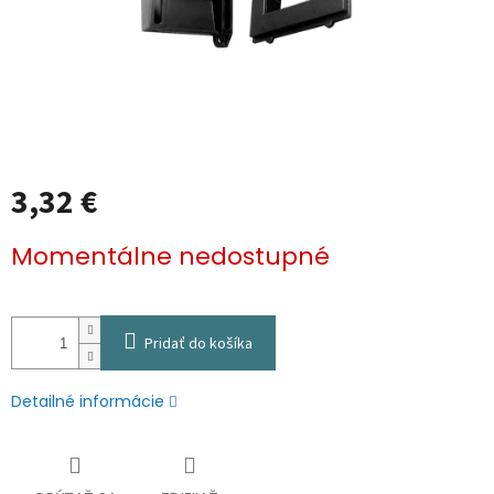
3,32 €
Jednotková
Momentálne nedostupné
cena:
Pridať do košíka
Detailné informácie