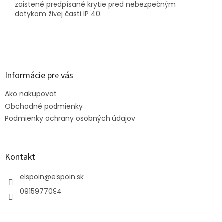
zaistené predpísané krytie pred nebezpečným
dotykom živej časti IP 40.
Z
á
p
ä
Informácie pre vás
t
Ako nakupovať
i
e
Obchodné podmienky
Podmienky ochrany osobných údajov
Kontakt
elspoin
@
elspoin.sk
0915977094