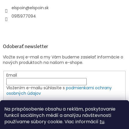
elspoin
@
elspoin.sk
0915977094
Odoberať newsletter
Vložte svoj e-mail a my Vám budeme zasielať informácie o
nových produktoch na našom e-shope.
Email
Vložením e-mailu súhlasíte s
podmienkami ochrany
osobných údajov
PRIHLÁSIŤ SA
Na prispôsobenie obsahu a reklám, poskytovanie
funkcií sociálnych médií a analýzu návštevnosti
používame súbory cookie. Viac informácií
tu
.