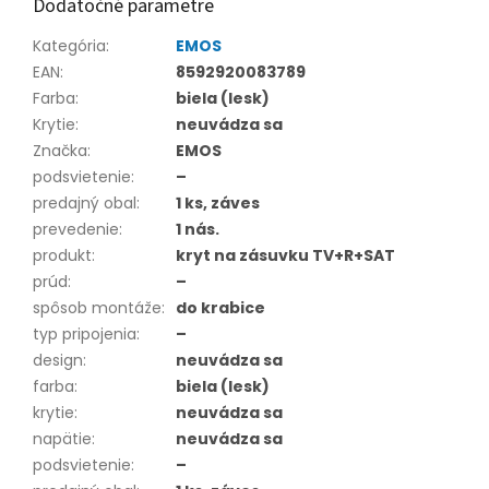
Dodatočné parametre
Kategória
:
EMOS
EAN
:
8592920083789
Farba
:
biela (lesk)
Krytie
:
neuvádza sa
Značka
:
EMOS
podsvietenie
:
–
predajný obal
:
1 ks, záves
prevedenie
:
1 nás.
produkt
:
kryt na zásuvku TV+R+SAT
prúd
:
–
spôsob montáže
:
do krabice
typ pripojenia
:
–
design
:
neuvádza sa
farba
:
biela (lesk)
krytie
:
neuvádza sa
napätie
:
neuvádza sa
podsvietenie
:
–