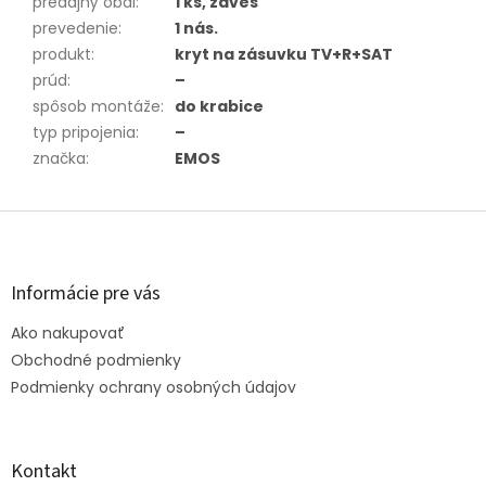
predajný obal
:
1 ks, záves
prevedenie
:
1 nás.
produkt
:
kryt na zásuvku TV+R+SAT
prúd
:
–
spôsob montáže
:
do krabice
typ pripojenia
:
–
značka
:
EMOS
Z
á
p
ä
Informácie pre vás
t
Ako nakupovať
i
e
Obchodné podmienky
Podmienky ochrany osobných údajov
Kontakt