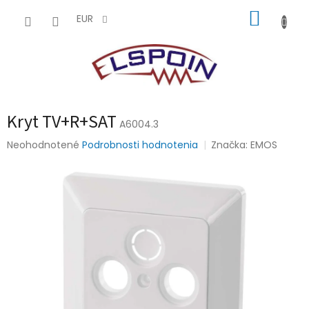
Prejsť
NÁKUP
na
EUR
obsah
KOŠÍK
Kryt TV+R+SAT
A6004.3
Priemerné
Neohodnotené
Podrobnosti hodnotenia
Značka:
EMOS
hodnotenie
produktu
je
0,0
z
5
hviezdičiek.