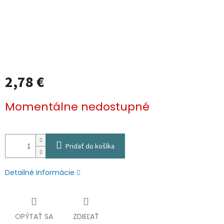
2,78 €
Jednotková
Momentálne nedostupné
cena:
Pridať do košíka
Detailné informácie
OPÝTAŤ SA
ZDIEĽAŤ