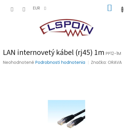
Prejsť
NÁKUP
na
EUR
obsah
KOŠÍK
LAN internovetý kábel (rj45) 1m
PP12-1M
Priemerné
Neohodnotené
Podrobnosti hodnotenia
Značka:
ORAVA
hodnotenie
produktu
je
0,0
z
5
hviezdičiek.