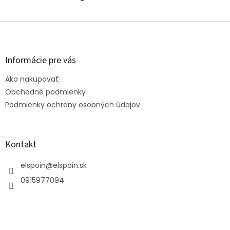
Z
á
p
ä
Informácie pre vás
t
Ako nakupovať
i
e
Obchodné podmienky
Podmienky ochrany osobných údajov
Kontakt
elspoin
@
elspoin.sk
0915977094