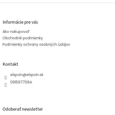
Z
á
p
ä
Informácie pre vás
t
Ako nakupovať
i
e
Obchodné podmienky
Podmienky ochrany osobných údajov
Kontakt
elspoin
@
elspoin.sk
0915977094
Odoberať newsletter