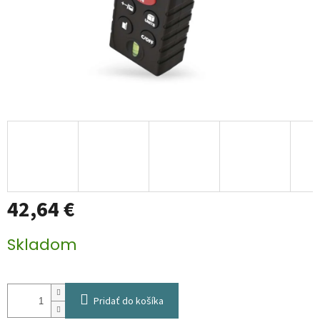
42,64 €
Jednotková
Skladom
cena:
Pridať do košíka