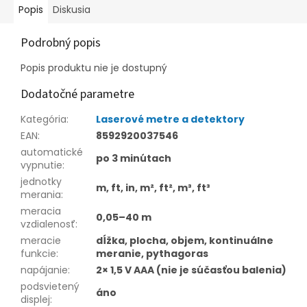
Popis
Diskusia
Podrobný popis
Popis produktu nie je dostupný
Dodatočné parametre
Kategória
:
Laserové metre a detektory
EAN
:
8592920037546
automatické
po 3 minútach
vypnutie
:
jednotky
m, ft, in, m², ft², m³, ft³
merania
:
meracia
0,05–40 m
vzdialenosť
:
meracie
dĺžka, plocha, objem, kontinuálne
funkcie
:
meranie, pythagoras
napájanie
:
2× 1,5 V AAA (nie je súčasťou balenia)
podsvietený
áno
displej
: