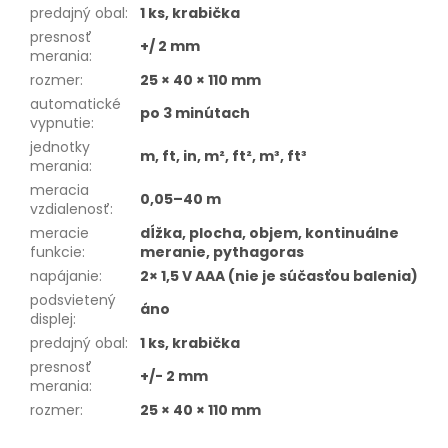
predajný obal
:
1 ks, krabička
presnosť
+/ 2 mm
merania
:
rozmer
:
25 × 40 × 110 mm
automatické
po 3 minútach
vypnutie
:
jednotky
m, ft, in, m², ft², m³, ft³
merania
:
meracia
0,05–40 m
vzdialenosť
:
meracie
dĺžka, plocha, objem, kontinuálne
funkcie
:
meranie, pythagoras
napájanie
:
2× 1,5 V AAA (nie je súčasťou balenia)
podsvietený
áno
displej
:
predajný obal
:
1 ks, krabička
presnosť
+/- 2 mm
merania
:
rozmer
:
25 × 40 × 110 mm