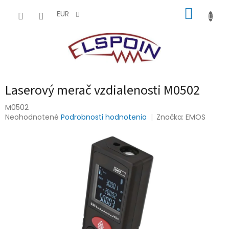
Prejsť
NÁKUP
na
EUR
obsah
KOŠÍK
Laserový merač vzdialenosti M0502
M0502
Priemerné
Neohodnotené
Podrobnosti hodnotenia
Značka:
EMOS
hodnotenie
produktu
je
0,0
z
5
hviezdičiek.