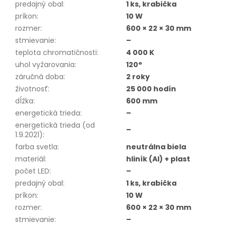
predajný obal
:
1 ks, krabička
príkon
:
10 W
rozmer
:
600 × 22 × 30 mm
stmievanie
:
–
teplota chromatičnosti
:
4 000 K
uhol vyžarovania
:
120°
záručná doba
:
2 roky
životnosť
:
25 000 hodín
dĺžka
:
600 mm
energetická trieda
:
–
energetická trieda (od
–
1.9.2021)
:
farba svetla
:
neutrálna biela
materiál
:
hliník (Al) + plast
počet LED
:
–
predajný obal
:
1 ks, krabička
príkon
:
10 W
rozmer
:
600 × 22 × 30 mm
stmievanie
:
–