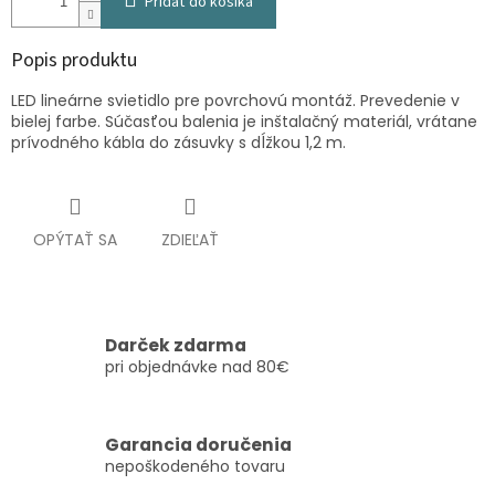
Pridať do košíka
Popis produktu
LED lineárne svietidlo pre povrchovú montáž. Prevedenie v
bielej farbe. Súčasťou balenia je inštalačný materiál, vrátane
prívodného kábla do zásuvky s dĺžkou 1,2 m.
OPÝTAŤ SA
ZDIEĽAŤ
Darček zdarma
pri objednávke nad 80€
Garancia doručenia
nepoškodeného tovaru