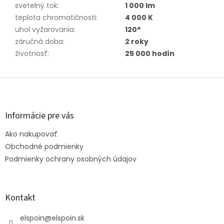
svetelný tok
:
1 000 lm
teplota chromatičnosti
:
4 000 K
uhol vyžarovania
:
120°
záručná doba
:
2 roky
životnosť
:
25 000 hodín
Z
á
p
ä
Informácie pre vás
t
Ako nakupovať
i
e
Obchodné podmienky
Podmienky ochrany osobných údajov
Kontakt
elspoin
@
elspoin.sk