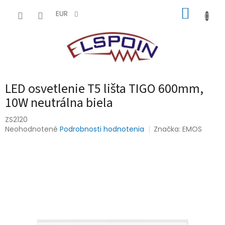
Prejsť
NÁKUP
na
EUR
obsah
KOŠÍK
LED osvetlenie T5 lišta TIGO 600mm,
10W neutrálna biela
ZS2120
Priemerné
Neohodnotené
Podrobnosti hodnotenia
Značka:
EMOS
hodnotenie
produktu
je
0,0
z
5
hviezdičiek.