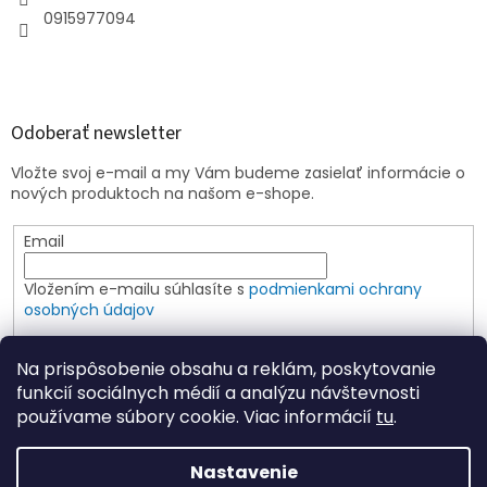
0915977094
Odoberať newsletter
Vložte svoj e-mail a my Vám budeme zasielať informácie o
nových produktoch na našom e-shope.
Email
Vložením e-mailu súhlasíte s
podmienkami ochrany
osobných údajov
PRIHLÁSIŤ SA
Na prispôsobenie obsahu a reklám, poskytovanie
funkcií sociálnych médií a analýzu návštevnosti
používame súbory cookie. Viac informácií
tu
.
Vytvoril Shoptet
Nastavenie