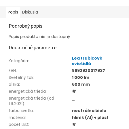
Popis
Diskusia
Podrobný popis
Popis produktu nie je dostupný
Dodatočné parametre
Led trubicové
Kategória
:
svietidlá
EAN
:
8592920017937
Svetelný tok
:
1 000 lm
dĺžka
:
600 mm
energetická trieda
:
#
energetická trieda (od
–
1.9.2021)
:
farba svetla
:
neutrálna biela
materiál
:
hliník (Al) + plast
počet LED
:
#