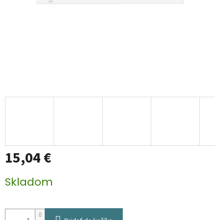
15,04 €
Jednotková
Skladom
cena: