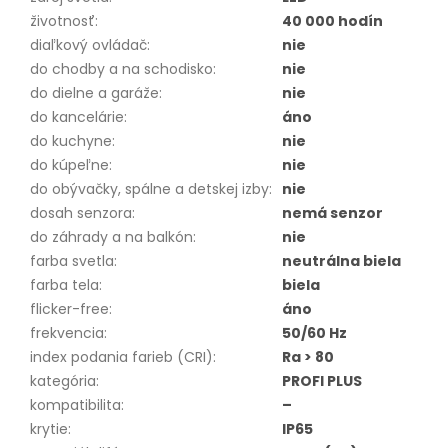
životnosť
:
40 000 hodín
diaľkový ovládač
:
nie
do chodby a na schodisko
:
nie
do dielne a garáže
:
nie
do kancelárie
:
áno
do kuchyne
:
nie
do kúpeľne
:
nie
do obývačky, spálne a detskej izby
:
nie
dosah senzora
:
nemá senzor
do záhrady a na balkón
:
nie
farba svetla
:
neutrálna biela
farba tela
:
biela
flicker-free
:
áno
frekvencia
:
50/60 Hz
index podania farieb (CRI)
:
Ra > 80
kategória
:
PROFI PLUS
kompatibilita
:
–
krytie
:
IP65