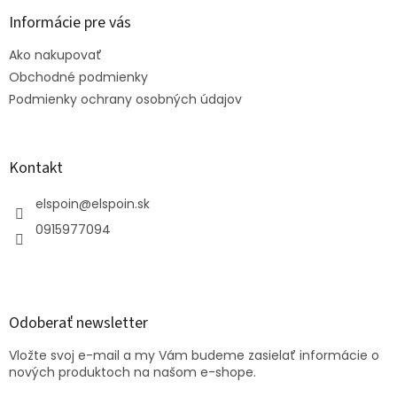
p
ä
Informácie pre vás
t
Ako nakupovať
i
e
Obchodné podmienky
Podmienky ochrany osobných údajov
Kontakt
elspoin
@
elspoin.sk
0915977094
Odoberať newsletter
Vložte svoj e-mail a my Vám budeme zasielať informácie o
nových produktoch na našom e-shope.