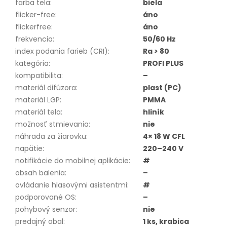
farba tela
:
biela
flicker-free
:
áno
flickerfree
:
áno
frekvencia
:
50/60 Hz
index podania farieb (CRI)
:
Ra > 80
kategória
:
PROFI PLUS
kompatibilita
:
–
materiál difúzora
:
plast (PC)
materiál LGP
:
PMMA
materiál tela
:
hliník
možnosť stmievania
:
nie
náhrada za žiarovku
:
4× 18 W CFL
napätie
:
220–240 V
notifikácie do mobilnej aplikácie
:
#
obsah balenia
:
–
ovládanie hlasovými asistentmi
:
#
podporované OS
:
–
pohybový senzor
:
nie
predajný obal
:
1 ks, krabica