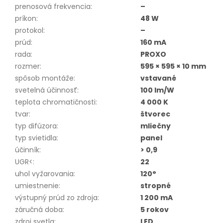
prenosová frekvencia
:
–
príkon
:
48 W
protokol
:
–
prúd
:
160 mA
rada
:
PROXO
rozmer
:
595 × 595 × 10 mm
spôsob montáže
:
vstavané
svetelná účinnosť
:
100 lm/W
teplota chromatičnosti
:
4 000 K
tvar
:
štvorec
typ difúzora
:
mliečny
typ svietidla
:
panel
účinník
:
> 0,9
UGR<
:
22
uhol vyžarovania
:
120°
umiestnenie
:
stropné
výstupný prúd zo zdroja
:
1 200 mA
záručná doba
:
5 rokov
zdroj svetla
:
LED