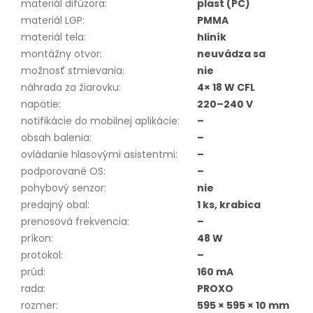
materiál difúzora
:
plast (PC)
materiál LGP
:
PMMA
materiál tela
:
hliník
montážny otvor
:
neuvádza sa
možnosť stmievania
:
nie
náhrada za žiarovku
:
4× 18 W CFL
napätie
:
220–240 V
notifikácie do mobilnej aplikácie
:
–
obsah balenia
:
–
ovládanie hlasovými asistentmi
:
–
podporované OS
:
–
pohybový senzor
:
nie
predajný obal
:
1 ks, krabica
prenosová frekvencia
:
–
príkon
:
48 W
protokol
:
–
prúd
:
160 mA
rada
:
PROXO
rozmer
:
595 × 595 × 10 mm