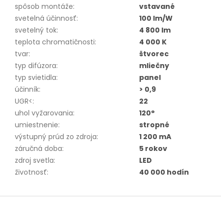
spôsob montáže
:
vstavané
svetelná účinnosť
:
100 lm/W
svetelný tok
:
4 800 lm
teplota chromatičnosti
:
4 000 K
tvar
:
štvorec
typ difúzora
:
mliečny
typ svietidla
:
panel
účinník
:
> 0,9
UGR<
:
22
uhol vyžarovania
:
120°
umiestnenie
:
stropné
výstupný prúd zo zdroja
:
1 200 mA
záručná doba
:
5 rokov
zdroj svetla
:
LED
životnosť
:
40 000 hodín
Z
á