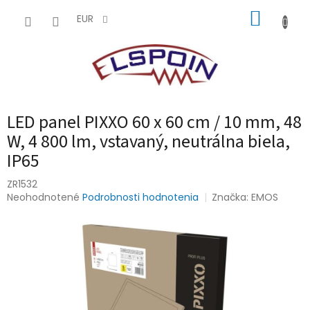
Prejsť
NÁKUP
na
EUR
obsah
KOŠÍK
LED panel PIXXO 60 x 60 cm / 10 mm, 48
W, 4 800 lm, vstavaný, neutrálna biela,
IP65
ZR1532
Priemerné
Neohodnotené
Podrobnosti hodnotenia
Značka:
EMOS
hodnotenie
produktu
je
0,0
z
5
hviezdičiek.