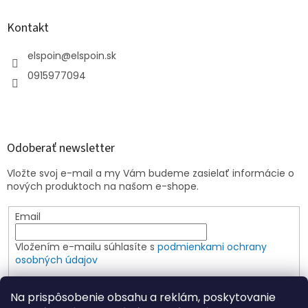
Kontakt
elspoin
@
elspoin.sk
0915977094
Odoberať newsletter
Vložte svoj e-mail a my Vám budeme zasielať informácie o
nových produktoch na našom e-shope.
Email
Vložením e-mailu súhlasíte s
podmienkami ochrany
osobných údajov
PRIHLÁSIŤ SA
Na prispôsobenie obsahu a reklám, poskytovanie