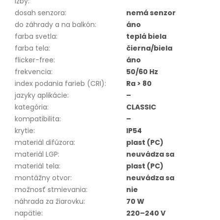
izby
:
dosah senzora
:
nemá senzor
do záhrady a na balkón
:
áno
farba svetla
:
teplá biela
farba tela
:
čierna/biela
flicker-free
:
áno
frekvencia
:
50/60 Hz
index podania farieb (CRI)
:
Ra > 80
jazyky aplikácie
:
–
kategória
:
CLASSIC
kompatibilita
:
–
krytie
:
IP54
materiál difúzora
:
plast (PC)
materiál LGP
:
neuvádza sa
materiál tela
:
plast (PC)
montážny otvor
:
neuvádza sa
možnosť stmievania
:
nie
náhrada za žiarovku
:
70 W
napätie
:
220–240 V