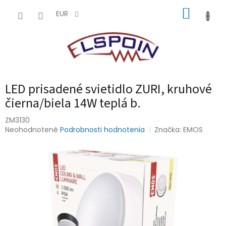
Prejsť
NÁKUP
na
EUR
obsah
KOŠÍK
LED prisadené svietidlo ZURI, kruhové
čierna/biela 14W teplá b.
ZM3130
Priemerné
Neohodnotené
Podrobnosti hodnotenia
Značka:
EMOS
hodnotenie
produktu
je
0,0
z
5
hviezdičiek.