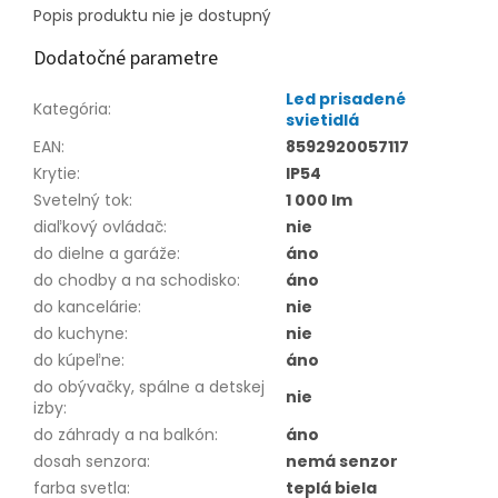
Popis produktu nie je dostupný
Dodatočné parametre
Led prisadené
Kategória
:
svietidlá
EAN
:
8592920057117
Krytie
:
IP54
Svetelný tok
:
1 000 lm
diaľkový ovládač
:
nie
do dielne a garáže
:
áno
do chodby a na schodisko
:
áno
do kancelárie
:
nie
do kuchyne
:
nie
do kúpeľne
:
áno
do obývačky, spálne a detskej
nie
izby
:
do záhrady a na balkón
:
áno
dosah senzora
:
nemá senzor
farba svetla
:
teplá biela