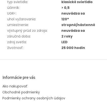
typ svietidla
:
klasické svietidlo
účinník
:
> 0,5
UGR<
:
neuvádza sa
uhol vyžarovania
:
120°
umiestnenie
:
stropné/nástenné
výstupný prúd zo zdroja
:
neuvádza sa
záručná doba
:
2 roky
zdroj svetla
:
LED
životnosť
:
25 000 hodín
Z
á
p
ä
Informácie pre vás
t
Ako nakupovať
i
e
Obchodné podmienky
Podmienky ochrany osobných údajov