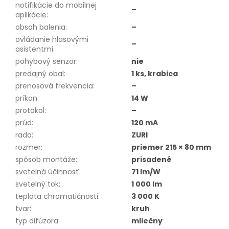
notifikácie do mobilnej
–
aplikácie
:
obsah balenia
:
–
ovládanie hlasovými
–
asistentmi
:
pohybový senzor
:
nie
predajný obal
:
1 ks, krabica
prenosová frekvencia
:
–
príkon
:
14 W
protokol
:
–
prúd
:
120 mA
rada
:
ZURI
rozmer
:
priemer 215 × 80 mm
spôsob montáže
:
prisadené
svetelná účinnosť
:
71 lm/W
svetelný tok
:
1 000 lm
teplota chromatičnosti
:
3 000 K
tvar
:
kruh
typ difúzora
:
mliečny