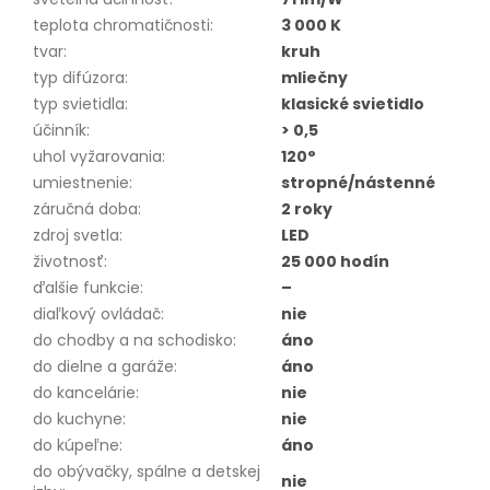
teplota chromatičnosti
:
3 000 K
tvar
:
kruh
typ difúzora
:
mliečny
typ svietidla
:
klasické svietidlo
účinník
:
> 0,5
uhol vyžarovania
:
120°
umiestnenie
:
stropné/nástenné
záručná doba
:
2 roky
zdroj svetla
:
LED
životnosť
:
25 000 hodín
ďalšie funkcie
:
–
diaľkový ovládač
:
nie
do chodby a na schodisko
:
áno
do dielne a garáže
:
áno
do kancelárie
:
nie
do kuchyne
:
nie
do kúpeľne
:
áno
do obývačky, spálne a detskej
nie