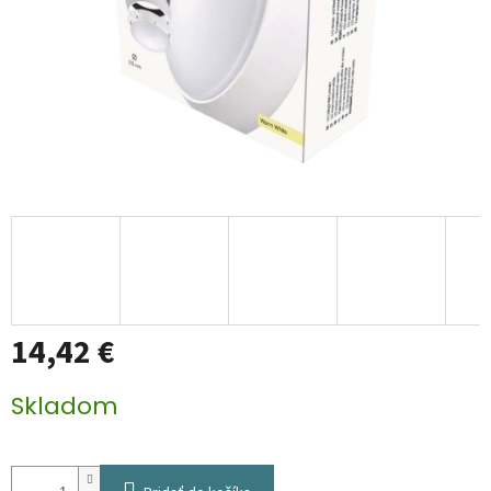
14,42 €
Jednotková
Skladom
cena: