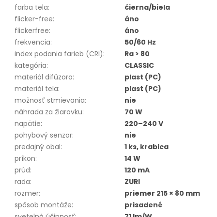
farba tela
:
čierna/biela
flicker-free
:
áno
flickerfree
:
áno
frekvencia
:
50/60 Hz
index podania farieb (CRI)
:
Ra > 80
kategória
:
CLASSIC
materiál difúzora
:
plast (PC)
materiál tela
:
plast (PC)
možnosť stmievania
:
nie
náhrada za žiarovku
:
70 W
napätie
:
220–240 V
pohybový senzor
:
nie
predajný obal
:
1 ks, krabica
príkon
:
14 W
prúd
:
120 mA
rada
:
ZURI
rozmer
:
priemer 215 × 80 mm
spôsob montáže
:
prisadené
svetelná účinnosť
:
71 lm/W