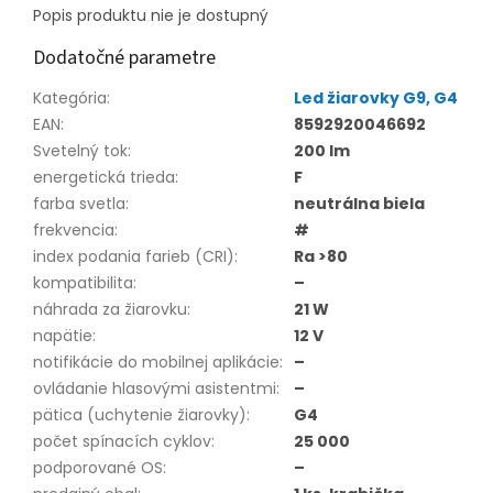
Popis produktu nie je dostupný
Dodatočné parametre
Kategória
:
Led žiarovky G9, G4
EAN
:
8592920046692
Svetelný tok
:
200 lm
energetická trieda
:
F
farba svetla
:
neutrálna biela
frekvencia
:
#
index podania farieb (CRI)
:
Ra >80
kompatibilita
:
–
náhrada za žiarovku
:
21 W
napätie
:
12 V
notifikácie do mobilnej aplikácie
:
–
ovládanie hlasovými asistentmi
:
–
pätica (uchytenie žiarovky)
:
G4
počet spínacích cyklov
:
25 000
podporované OS
:
–