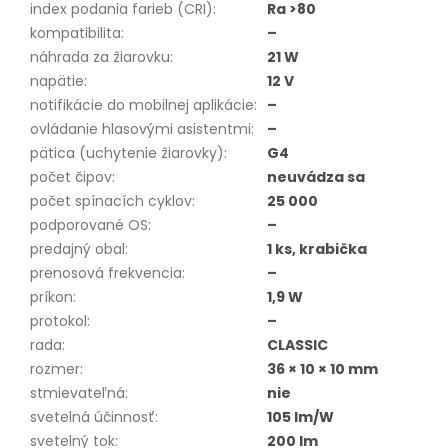
index podania farieb (CRI)
:
Ra >80
kompatibilita
:
–
náhrada za žiarovku
:
21 W
napätie
:
12 V
notifikácie do mobilnej aplikácie
:
–
ovládanie hlasovými asistentmi
:
–
pätica (uchytenie žiarovky)
:
G4
počet čipov
:
neuvádza sa
počet spínacích cyklov
:
25 000
podporované OS
:
–
predajný obal
:
1 ks, krabička
prenosová frekvencia
:
–
príkon
:
1,9 W
protokol
:
–
rada
:
CLASSIC
rozmer
:
36 × 10 × 10 mm
stmievateľná
:
nie
svetelná účinnosť
:
105 lm/W
svetelný tok
:
200 lm