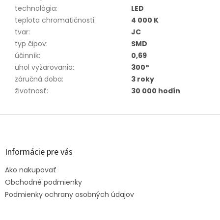
technológia
:
LED
teplota chromatičnosti
:
4 000 K
tvar
:
JC
typ čipov
:
SMD
účinník
:
0,69
uhol vyžarovania
:
300°
záručná doba
:
3 roky
životnosť
:
30 000 hodín
Z
á
p
ä
Informácie pre vás
t
Ako nakupovať
i
e
Obchodné podmienky
Podmienky ochrany osobných údajov