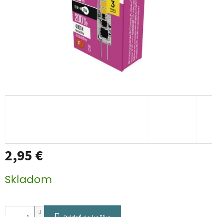
2,95 €
Jednotková
Skladom
cena: