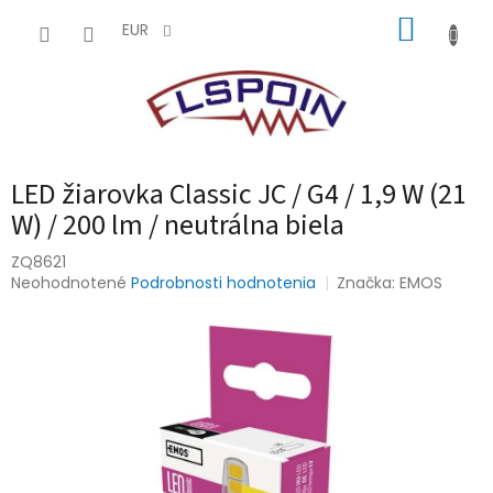
Prejsť
NÁKUP
na
EUR
obsah
KOŠÍK
LED žiarovka Classic JC / G4 / 1,9 W (21
W) / 200 lm / neutrálna biela
ZQ8621
Priemerné
Neohodnotené
Podrobnosti hodnotenia
Značka:
EMOS
hodnotenie
produktu
je
0,0
z
5
hviezdičiek.