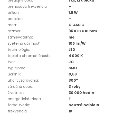
predajný obal
:
1 ks, krabička
prenosová frekvencia
:
–
príkon
:
1,9 W
protokol
:
–
rada
:
CLASSIC
rozmer
:
36 × 10 × 10 mm
stmievateľná
:
nie
svetelná účinnosť
:
105 lm/W
technológia
:
LED
teplota chromatičnosti
:
4 000 K
tvar
:
JC
typ čipov
:
SMD
účinník
:
0,69
uhol vyžarovania
:
300°
záručná doba
:
3 roky
životnosť
:
30 000 hodín
energetická trieda
:
F
farba svetla
:
neutrálna biela
frekvencia
:
#