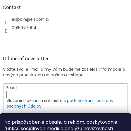
Kontakt
elspoin
@
elspoin.sk
0915977094
Odoberať newsletter
Vložte svoj e-mail a my Vám budeme zasielať informácie o
nových produktoch na našom e-shope.
Email
Vložením e-mailu súhlasíte s
podmienkami ochrany
osobných údajov
PRIHLÁSIŤ SA
Na prispôsobenie obsahu a reklám, poskytovanie
funkcií sociálnych médií a analýzu návštevnosti