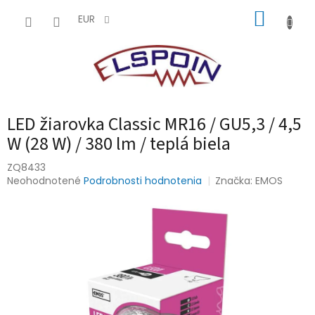
Prejsť
NÁKUP
na
EUR
obsah
KOŠÍK
LED žiarovka Classic MR16 / GU5,3 / 4,5
W (28 W) / 380 lm / teplá biela
ZQ8433
Priemerné
Neohodnotené
Podrobnosti hodnotenia
Značka:
EMOS
hodnotenie
produktu
je
0,0
z
5
hviezdičiek.