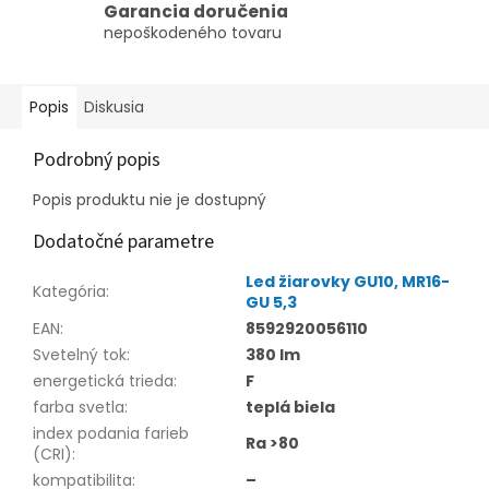
Garancia doručenia
nepoškodeného tovaru
Popis
Diskusia
Podrobný popis
Popis produktu nie je dostupný
Dodatočné parametre
Led žiarovky GU10, MR16-
Kategória
:
GU 5,3
EAN
:
8592920056110
Svetelný tok
:
380 lm
energetická trieda
:
F
farba svetla
:
teplá biela
index podania farieb
Ra >80
(CRI)
:
kompatibilita
:
–