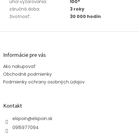
uhol vyžarovania
:
100°
záručná doba
:
3 roky
životnosť
:
30 000 hodín
Z
á
p
ä
Informácie pre vás
t
Ako nakupovať
i
e
Obchodné podmienky
Podmienky ochrany osobných údajov
Kontakt
elspoin
@
elspoin.sk
0915977094