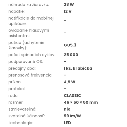
náhrada za žiarovku
:
28 W
napätie
:
12 V
notifikácie do mobilnej
–
aplikácie
:
ovládanie hlasovými
–
asistentmi
:
pätica (uchytenie
GU5,3
žiarovky)
:
počet spínacích cyklov
:
25 000
podporované OS
:
–
predajný obal
:
1 ks, krabička
prenosová frekvencia
:
–
príkon
:
4,5 W
protokol
:
–
rada
:
CLASSIC
rozmer
:
46 × 50 × 50 mm
stmievateľná
:
nie
svetelná účinnosť
:
99 lm/W
technológia
:
LED