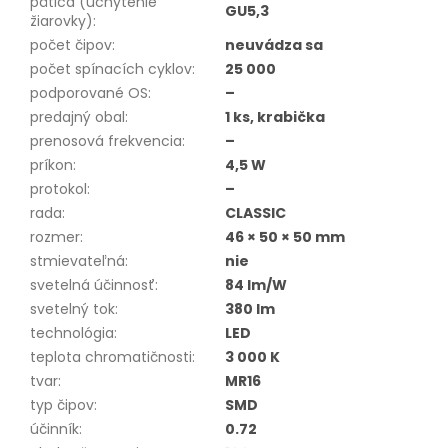
pätica (uchytenie
GU5,3
žiarovky)
:
počet čipov
:
neuvádza sa
počet spínacích cyklov
:
25 000
podporované OS
:
–
predajný obal
:
1 ks, krabička
prenosová frekvencia
:
–
príkon
:
4,5 W
protokol
:
–
rada
:
CLASSIC
rozmer
:
46 × 50 × 50 mm
stmievateľná
:
nie
svetelná účinnosť
:
84 lm/W
svetelný tok
:
380 lm
technológia
:
LED
teplota chromatičnosti
:
3 000 K
tvar
:
MR16
typ čipov
:
SMD
účinník
:
0.72