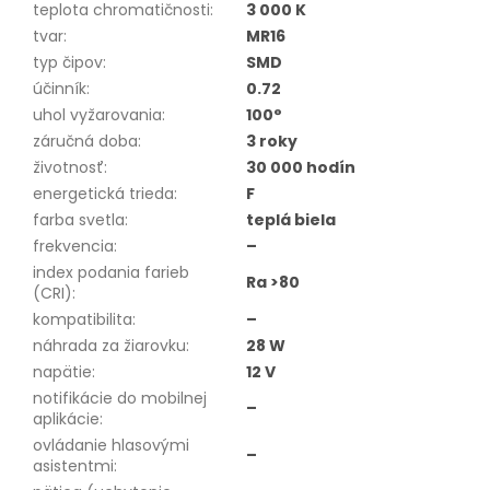
teplota chromatičnosti
:
3 000 K
tvar
:
MR16
typ čipov
:
SMD
účinník
:
0.72
uhol vyžarovania
:
100°
záručná doba
:
3 roky
životnosť
:
30 000 hodín
energetická trieda
:
F
farba svetla
:
teplá biela
frekvencia
:
–
index podania farieb
Ra >80
(CRI)
:
kompatibilita
:
–
náhrada za žiarovku
:
28 W
napätie
:
12 V
notifikácie do mobilnej
–
aplikácie
:
ovládanie hlasovými
–
asistentmi
: