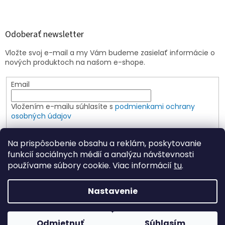
Odoberať newsletter
Vložte svoj e-mail a my Vám budeme zasielať informácie o
nových produktoch na našom e-shope.
Email
Vložením e-mailu súhlasíte s
podmienkami ochrany
osobných údajov
PRIHLÁSIŤ SA
Na prispôsobenie obsahu a reklám, poskytovanie
funkcií sociálnych médií a analýzu návštevnosti
používame súbory cookie. Viac informácií
tu
.
Vytvoril Shoptet
Nastavenie
Copyright 2026
Elspoin
. Všetky práva vyhradené.
Upraviť
Odmietnuť
Súhlasím
nastavenie cookies