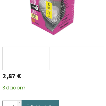
2,87 €
Jednotková
Skladom
cena: