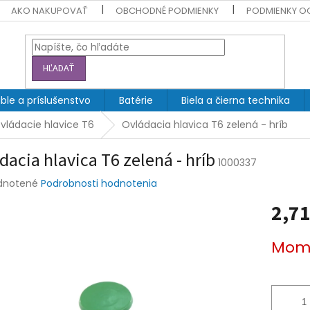
AKO NAKUPOVAŤ
OBCHODNÉ PODMIENKY
PODMIENKY O
HĽADAŤ
ble a príslušenstvo
Batérie
Biela a čierna technika
vládacie hlavice T6
Ovládacia hlavica T6 zelená - hríb
dacia hlavica T6 zelená - hríb
1000337
rné
dnotené
Podrobnosti hodnotenia
enie
2,71
tu
Jednotk
Mome
cena:
čiek.