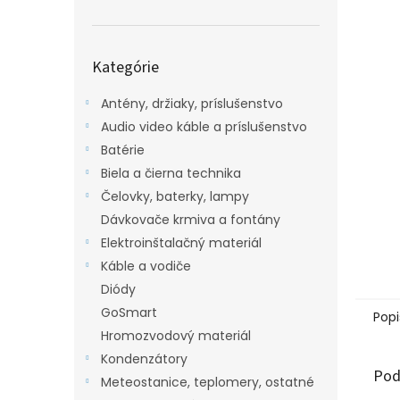
Preskočiť
Kategórie
kategórie
Antény, držiaky, príslušenstvo
Audio video káble a príslušenstvo
Batérie
Biela a čierna technika
Čelovky, baterky, lampy
Dávkovače krmiva a fontány
Elektroinštalačný materiál
Káble a vodiče
Diódy
GoSmart
Popi
Hromozvodový materiál
Kondenzátory
Pod
Meteostanice, teplomery, ostatné