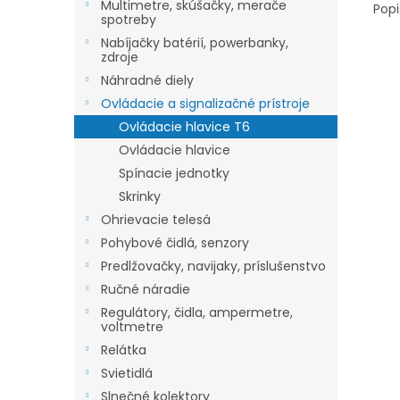
Multimetre, skúšačky, merače
Popi
spotreby
Nabíjačky batérií, powerbanky,
zdroje
Náhradné diely
Ovládacie a signalizačné prístroje
Ovládacie hlavice T6
Ovládacie hlavice
Spínacie jednotky
Skrinky
Ohrievacie telesá
Pohybové čidlá, senzory
Predlžovačky, navijaky, príslušenstvo
Ručné náradie
Regulátory, čidla, ampermetre,
voltmetre
Relátka
Svietidlá
Slnečné kolektory