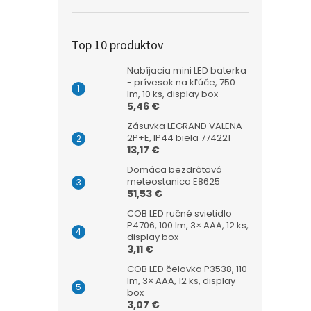
Top 10 produktov
Nabíjacia mini LED baterka
- prívesok na kľúče, 750
lm, 10 ks, display box
5,46 €
Zásuvka LEGRAND VALENA
2P+E, IP44 biela 774221
13,17 €
Domáca bezdrôtová
meteostanica E8625
51,53 €
COB LED ručné svietidlo
P4706, 100 lm, 3× AAA, 12 ks,
display box
3,11 €
COB LED čelovka P3538, 110
lm, 3× AAA, 12 ks, display
box
3,07 €