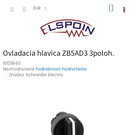
Prejsť
NÁKUP
na
EUR
obsah
KOŠÍK
Ovladacia hlavica ZB5AD3 3poloh.
1003840
Priemerné
Neohodnotené
Podrobnosti hodnotenia
hodnotenie
Značka:
Schneider Electric
produktu
je
0,0
z
5
hviezdičiek.