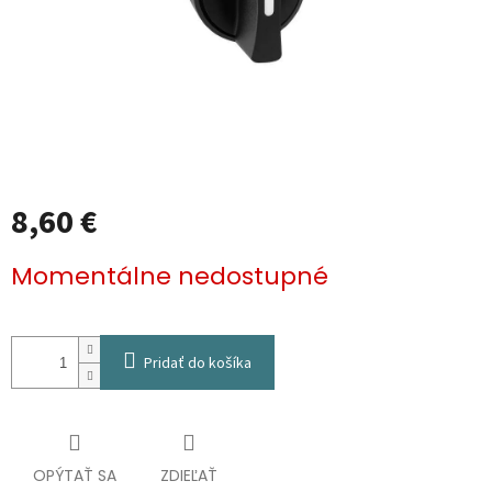
8,60 €
Jednotková
Momentálne nedostupné
cena:
Pridať do košíka
OPÝTAŤ SA
ZDIEĽAŤ