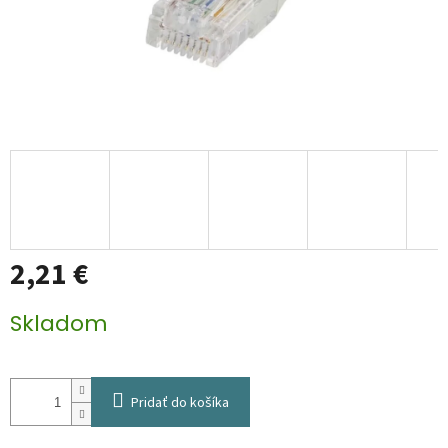
2,21 €
Jednotková
Skladom
cena:
Pridať do košíka