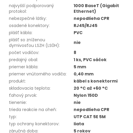
najvyšší podporovaný
1000 BaseT (Gigabit
protokol
:
Ethernet)
nebezpečné látky
:
nepodlieha CPR
osadené konektory
:
RJ45/RJ45
plášť kábla
:
PVC
plášť so zníženou
nie
dymivosťou LSZH (LS0H)
:
počet vodičov
:
8
predajný obal
:
1 ks, PVC sáčok
priemer kábla
:
5 mm
priemer vnútorného vodiča
:
0,40 mm
produkt
:
kábel s konektormi
skladovacia teplota
:
20 °C až +60 °C
ťahový prvok
:
Nylon 150D
tienenie
:
nie
trieda reakcie na oheň
:
nepodlieha CPR
typ
:
UTP CAT 5E 5M
typ ochrany konektorov
:
liata
záručná doba
:
5 rokov