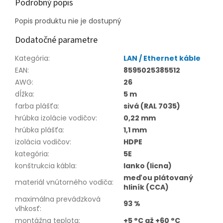
Podrobný popis
Popis produktu nie je dostupný
Dodatočné parametre
Kategória
:
LAN / Ethernet káble
EAN
:
8595025385512
AWG
:
26
dĺžka
:
5 m
farba plášťa
:
sivá (RAL 7035)
hrúbka izolácie vodičov
:
0,22 mm
hrúbka plášťa
:
1,1 mm
izolácia vodičov
:
HDPE
kategória
:
5E
konštrukcia kábla
:
lanko (licna)
meďou plátovaný
materiál vnútorného vodiča
:
hliník (CCA)
maximálna prevádzková
93 %
vlhkosť
:
montážna teplota
:
+5 °C až +60 °C