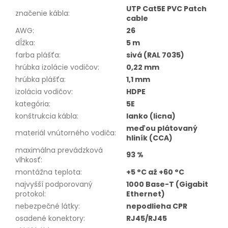
UTP Cat5E PVC Patch
značenie kábla
:
cable
AWG
:
26
dĺžka
:
5 m
farba plášťa
:
sivá (RAL 7035)
hrúbka izolácie vodičov
:
0,22 mm
hrúbka plášťa
:
1,1 mm
izolácia vodičov
:
HDPE
kategória
:
5E
konštrukcia kábla
:
lanko (licna)
meďou plátovaný
materiál vnútorného vodiča
:
hliník (CCA)
maximálna prevádzková
93 %
vlhkosť
:
montážna teplota
:
+5 °C až +60 °C
najvyšší podporovaný
1000 Base-T (Gigabit
protokol
:
Ethernet)
nebezpečné látky
:
nepodlieha CPR
osadené konektory
:
RJ45/RJ45