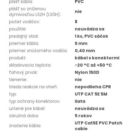
plášť kábla
:
PVC
plášť so zníženou
nie
dymivosťou LSZH (LS0H)
:
počet vodičov
:
8
použitie
:
neuvádza sa
predajný obal
:
1 ks, PVC sáčok
priemer kábla
:
5 mm
priemer vnútorného vodiča
:
0,40 mm
produkt
:
kábel s konektormi
skladovacia teplota
:
-20 °C až +60 °C
ťahový prvok
:
Nylon 150D
tienenie
:
nie
trieda reakcie na oheň
:
nepodlieha CPR
typ
:
UTP CAT 5E 5M
typ ochrany konektorov
:
liata
určené pre kábel
:
neuvádza sa
záručná doba
:
5 rokov
UTP Cat5E PVC Patch
značenie kábla
:
cable