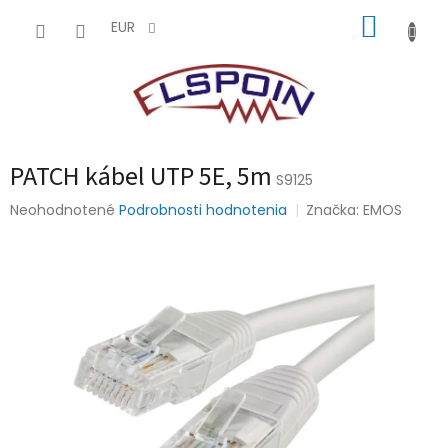
Prejsť
NÁKUP
na
EUR
obsah
KOŠÍK
PATCH kábel UTP 5E, 5m
S9125
Priemerné
Neohodnotené
Podrobnosti hodnotenia
Značka:
EMOS
hodnotenie
produktu
je
0,0
z
5
hviezdičiek.