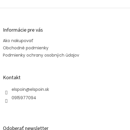
Z
á
p
ä
Informácie pre vás
t
Ako nakupovať
i
e
Obchodné podmienky
Podmienky ochrany osobných údajov
Kontakt
elspoin
@
elspoin.sk
0915977094
Odoberať newsletter