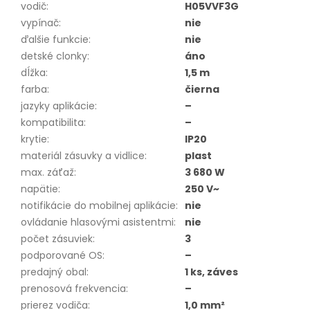
vodič
:
H05VVF3G
vypínač
:
nie
ďalšie funkcie
:
nie
detské clonky
:
áno
dĺžka
:
1,5 m
farba
:
čierna
jazyky aplikácie
:
–
kompatibilita
:
–
krytie
:
IP20
materiál zásuvky a vidlice
:
plast
max. záťaž
:
3 680 W
napätie
:
250 V~
notifikácie do mobilnej aplikácie
:
nie
ovládanie hlasovými asistentmi
:
nie
počet zásuviek
:
3
podporované OS
:
–
predajný obal
:
1 ks, záves
prenosová frekvencia
:
–
prierez vodiča
:
1,0 mm²