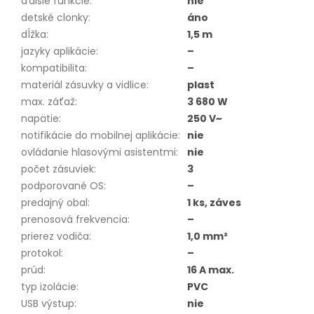
ďalšie funkcie
:
nie
detské clonky
:
áno
dĺžka
:
1,5 m
jazyky aplikácie
:
–
kompatibilita
:
–
materiál zásuvky a vidlice
:
plast
max. záťaž
:
3 680 W
napätie
:
250 V~
notifikácie do mobilnej aplikácie
:
nie
ovládanie hlasovými asistentmi
:
nie
počet zásuviek
:
3
podporované OS
:
–
predajný obal
:
1 ks, záves
prenosová frekvencia
:
–
prierez vodiča
:
1,0 mm²
protokol
:
–
prúd
:
16 A max.
typ izolácie
:
PVC
USB výstup
:
nie