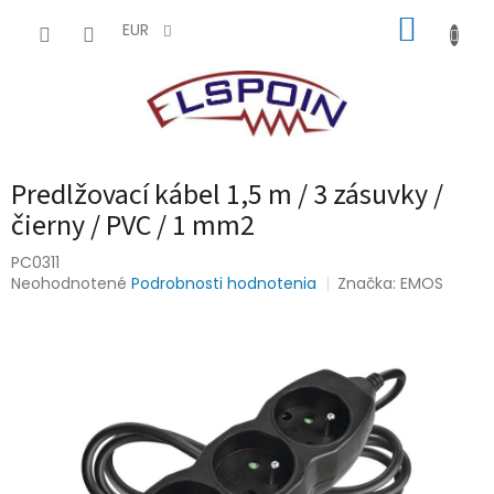
Prejsť
NÁKUP
na
EUR
obsah
KOŠÍK
Predlžovací kábel 1,5 m / 3 zásuvky /
čierny / PVC / 1 mm2
PC0311
Priemerné
Neohodnotené
Podrobnosti hodnotenia
Značka:
EMOS
hodnotenie
produktu
je
0,0
z
5
hviezdičiek.