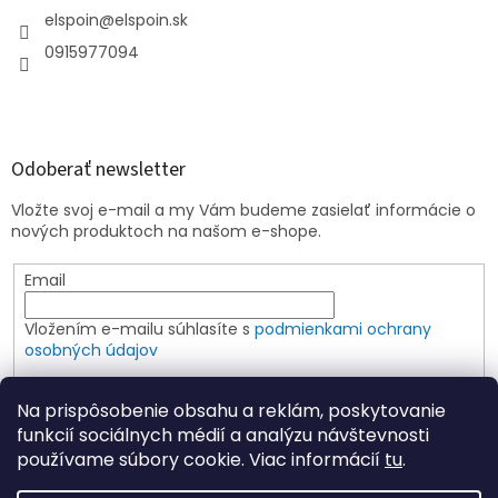
elspoin
@
elspoin.sk
0915977094
Odoberať newsletter
Vložte svoj e-mail a my Vám budeme zasielať informácie o
nových produktoch na našom e-shope.
Email
Vložením e-mailu súhlasíte s
podmienkami ochrany
osobných údajov
PRIHLÁSIŤ SA
Na prispôsobenie obsahu a reklám, poskytovanie
funkcií sociálnych médií a analýzu návštevnosti
používame súbory cookie. Viac informácií
tu
.