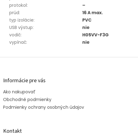
protokol
:
–
prúd
:
16 A max.
typ izolácie
:
PVC
USB výstup
:
nie
vodič
:
H05VV-F3G
vypínač
:
nie
Z
á
p
ä
Informácie pre vás
t
Ako nakupovať
i
e
Obchodné podmienky
Podmienky ochrany osobných údajov
Kontakt