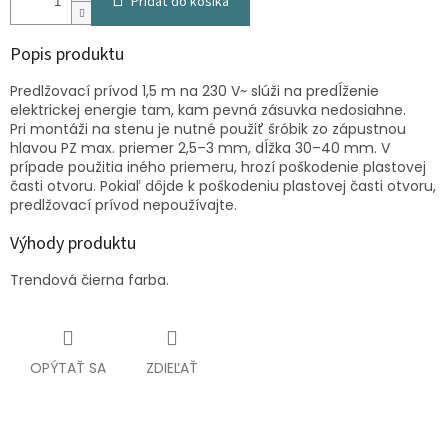
Pridať do košíka
Popis produktu
Predlžovací prívod 1,5 m na 230 V~ slúži na predĺženie
elektrickej energie tam, kam pevná zásuvka nedosiahne.
Pri montáži na stenu je nutné použiť šróbik zo zápustnou
hlavou PZ max. priemer 2,5–3 mm, dĺžka 30–40 mm. V
prípade použitia iného priemeru, hrozí poškodenie plastovej
časti otvoru. Pokiaľ dôjde k poškodeniu plastovej časti otvoru,
predlžovací prívod nepoužívajte.
Výhody produktu
Trendová čierna farba.
OPÝTAŤ SA
ZDIEĽAŤ