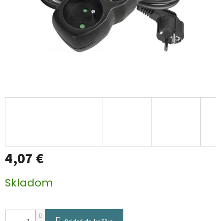
4,07 €
Jednotková
Skladom
cena: