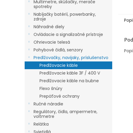
Multimetre, skúšačky, merače
spotreby
Nabíjačky batérií, powerbanky,
zdroje
Popi
Náhradné diely
Ovládacie a signalizačné prístroje
Pod
Ohrievacie telesá
Pohybové čidlá, senzory
Popi
Predlžovačky, navijaky, príslušenstvo
Predlžovacie káble
Predlžovacie káble 3F / 400 V
Predlžovacie káble na bubne
Flexo šnúry
Prepäťové ochrany
Ručné náradie
Regulátory, čidla, ampermetre,
voltmetre
Relátka
Svietidlá