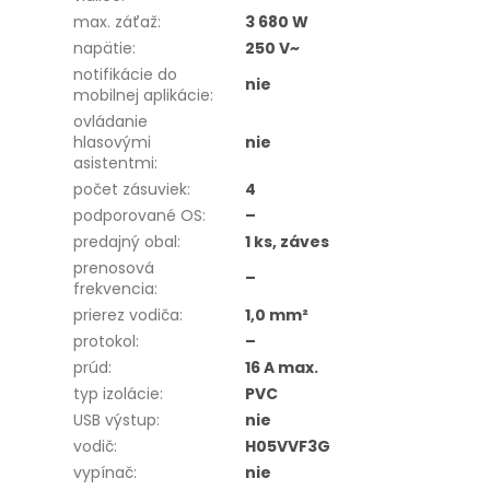
max. záťaž
:
3 680 W
napätie
:
250 V~
notifikácie do
nie
mobilnej aplikácie
:
ovládanie
hlasovými
nie
asistentmi
:
počet zásuviek
:
4
podporované OS
:
–
predajný obal
:
1 ks, záves
prenosová
–
frekvencia
:
prierez vodiča
:
1,0 mm²
protokol
:
–
prúd
:
16 A max.
typ izolácie
:
PVC
USB výstup
:
nie
vodič
:
H05VVF3G
vypínač
:
nie