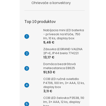
Ohrievače a konvektory
Top 10 produktov
Nabíjacia mini LED baterka
- prívesok na kľúče, 750
lm, 10 ks, display box
5,46 €
Zásuvka LEGRAND VALENA
2P+E, IP44 biela 774221
13,17 €
Domáca bezdrôtová
meteostanica E8625
51,53 €
COB LED ručné svietidlo
P4706, 100 lm, 3× AAA, 12 ks,
display box
3,11 €
COB LED čelovka P3538, 110
lm, 3× AAA, 12 ks, display
box