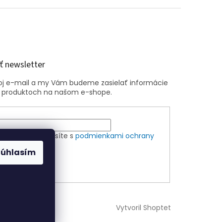
 newsletter
voj e-mail a my Vám budeme zasielať informácie
 produktoch na našom e-shope.
m e-mailu súhlasíte s
podmienkami ochrany
ch údajov
Súhlasím
ÁSIŤ SA
Vytvoril Shoptet