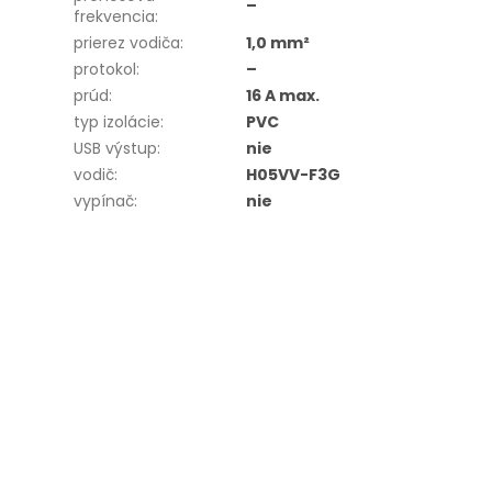
–
frekvencia
:
prierez vodiča
:
1,0 mm²
protokol
:
–
prúd
:
16 A max.
typ izolácie
:
PVC
USB výstup
:
nie
vodič
:
H05VV-F3G
vypínač
:
nie