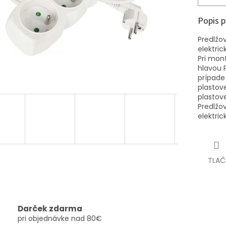
Popis 
Predlžov
elektri
Pri mon
hlavou 
prípade
plastove
plastove
Predlžov
elektri
TLAČ
Darček zdarma
pri objednávke nad 80€