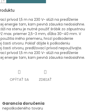
produktu
ací prívod 1,5 m na 230 V~ slúži na predĺženie
ckej energie tam, kam pevná zásuvka nedosiahne.
táži na stenu je nutné použiť šróbik zo zápustnou
PZ max. priemer 2,5–3 mm, dĺžka 30–40 mm. V
 použitia iného priemeru, hrozí poškodenie
j časti otvoru. Pokiaľ dôjde k poškodeniu
j časti otvoru, predlžovací prívod nepoužívajte.
ací prívod 1,5 m na 230 V~ slúži na predĺženie
ckej energie tam, kam pevná zásuvka nedosiahne.
OPÝTAŤ SA
ZDIEĽAŤ
Garancia doručenia
nepoškodeného tovaru