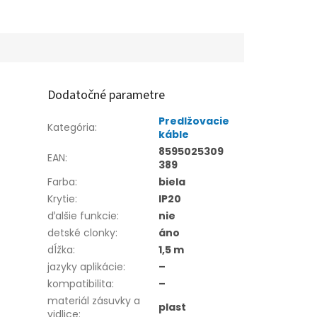
Dodatočné parametre
Predlžovacie
Kategória
:
káble
8595025309
EAN
:
389
Farba
:
biela
Krytie
:
IP20
ďalšie funkcie
:
nie
detské clonky
:
áno
dĺžka
:
1,5 m
jazyky aplikácie
:
–
kompatibilita
:
–
materiál zásuvky a
plast
vidlice
: