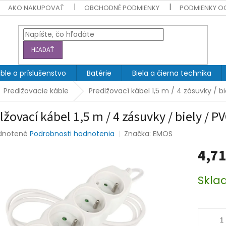
AKO NAKUPOVAŤ
OBCHODNÉ PODMIENKY
PODMIENKY O
HĽADAŤ
ble a príslušenstvo
Batérie
Biela a čierna technika
Predlžovacie káble
Predlžovací kábel 1,5 m / 4 zásuvky / b
lžovací kábel 1,5 m / 4 zásuvky / biely / 
rné
dnotené
Podrobnosti hodnotenia
Značka:
EMOS
enie
4,71
tu
Jednotk
Skla
cena:
čiek.