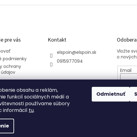
e pre vás
Kontakt
Odoberať
povať
Vložte s
elspoin
@
elspoin.sk
o nových
 podmienky
0915977094
y ochrany
Email
 údajov
Vložení
osobný
obenie obsahu a reklám,
Odmietnuť
ie funkcií sociálnych médií a
vštevnosti používame súbory
PRIHL
c informácií
tu
.
nie
.
Upraviť nastavenie cookies