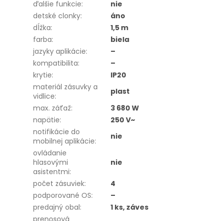
ďalšie funkcie
:
nie
detské clonky
:
áno
dĺžka
:
1,5 m
farba
:
biela
jazyky aplikácie
:
–
kompatibilita
:
–
krytie
:
IP20
materiál zásuvky a
plast
vidlice
:
max. záťaž
:
3 680 W
napätie
:
250 V~
notifikácie do
nie
mobilnej aplikácie
:
ovládanie
hlasovými
nie
asistentmi
:
počet zásuviek
:
4
podporované OS
:
–
predajný obal
:
1 ks, záves
prenosová