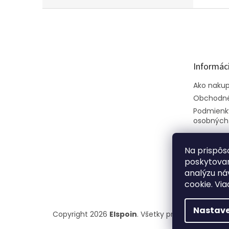
Z
á
p
ä
t
Informáci
i
e
Ako naku
Obchodné
Podmienk
osobných
Na prispôs
poskytovan
analýzu ná
cookie. Via
Nastave
Copyright 2026
Elspoin
. Všetky práva vyhradené