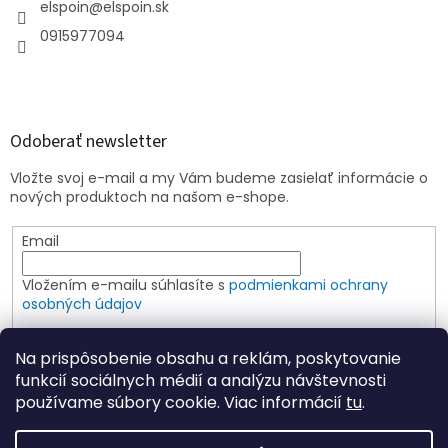
elspoin
@
elspoin.sk
0915977094
Odoberať newsletter
Vložte svoj e-mail a my Vám budeme zasielať informácie o
nových produktoch na našom e-shope.
Email
Vložením e-mailu súhlasíte s
podmienkami ochrany
osobných údajov
PRIHLÁSIŤ SA
Na prispôsobenie obsahu a reklám, poskytovanie
funkcií sociálnych médií a analýzu návštevnosti
používame súbory cookie. Viac informácií
tu
.
Vytvoril Shoptet