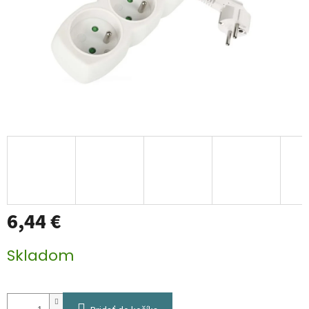
6,44 €
Jednotková
Skladom
cena: