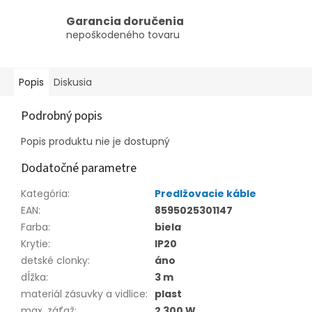
Garancia doručenia
nepoškodeného tovaru
Popis
Diskusia
Podrobný popis
Popis produktu nie je dostupný
Dodatočné parametre
Kategória
:
Predlžovacie káble
EAN
:
8595025301147
Farba
:
biela
Krytie
:
IP20
detské clonky
:
áno
dĺžka
:
3 m
materiál zásuvky a vidlice
:
plast
max. záťaž
:
2 300 W