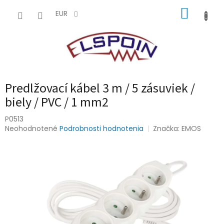
Prejsť
NÁKUP
na
EUR
obsah
KOŠÍK
Predlžovací kábel 3 m / 5 zásuviek /
biely / PVC / 1 mm2
P0513
Priemerné
Neohodnotené
Podrobnosti hodnotenia
Značka:
EMOS
hodnotenie
produktu
je
0,0
z
5
hviezdičiek.