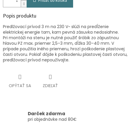
Pridať do košíka
Popis produktu
Predlžovací prívod 3 m na 230 V~ slúži na predĺženie
elektrickej energie tam, kam pevná zásuvka nedosiahne.
Pri montáži na stenu je nutné použiť šróbik zo zápustnou
hlavou PZ max. priemer 2,5–3 mm, dĺžka 30–40 mm. V
prípade použitia iného priemeru, hrozí poškodenie plastovej
časti otvoru. Pokiaľ dôjde k poškodeniu plastovej časti otvoru,
predlžovací prívod nepoužívajte.
OPÝTAŤ SA
ZDIEĽAŤ
Darček zdarma
pri objednávke nad 80€