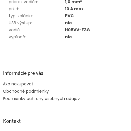
prierez vodiča
:
1,0 mm²
prúd
:
10 A max.
typ izolácie
:
PVC
USB výstup
:
nie
vodič
:
H05VV-F3G
vypínač
:
nie
Z
á
p
ä
Informácie pre vás
t
Ako nakupovať
i
e
Obchodné podmienky
Podmienky ochrany osobných údajov
Kontakt