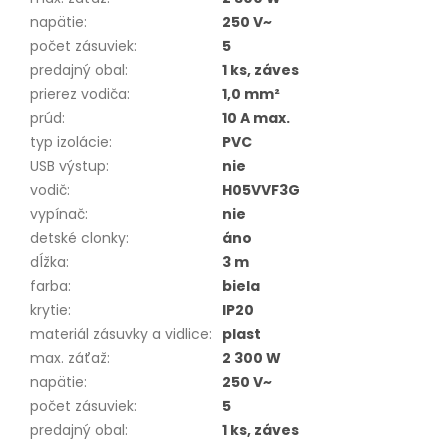
napätie
:
250 V~
počet zásuviek
:
5
predajný obal
:
1 ks, záves
prierez vodiča
:
1,0 mm²
prúd
:
10 A max.
typ izolácie
:
PVC
USB výstup
:
nie
vodič
:
H05VVF3G
vypínač
:
nie
detské clonky
:
áno
dĺžka
:
3 m
farba
:
biela
krytie
:
IP20
materiál zásuvky a vidlice
:
plast
max. záťaž
:
2 300 W
napätie
:
250 V~
počet zásuviek
:
5
predajný obal
:
1 ks, záves